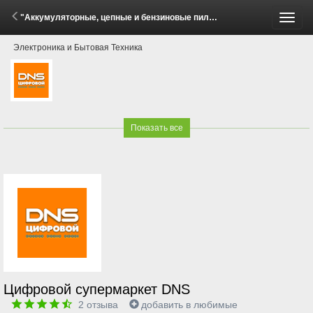
"Аккумуляторные, цепные и бензиновые пилы - комплектом выгоднее!" (30 Мая - 28 Июля 2026)
Пере
Электроника и Бытовая Техника
меню
Показать все
Цифровой супермаркет DNS
2
отзыва
добавить в любимые