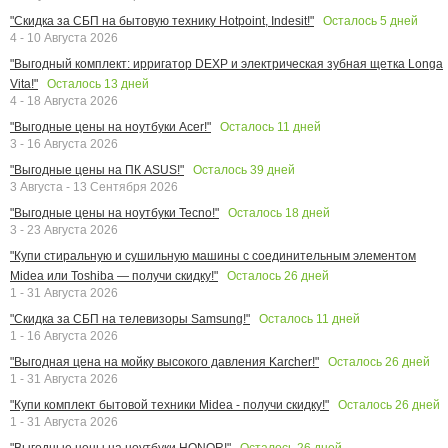
Осталось
5
дней
"Скидка за СБП на бытовую технику Hotpoint, Indesit!"
4 - 10 Августа 2026
"Выгодный комплект: ирригатор DEXP и электрическая зубная щетка Longa
Осталось
13
дней
Vita!"
4 - 18 Августа 2026
Осталось
11
дней
"Выгодные цены на ноутбуки Acer!"
3 - 16 Августа 2026
Осталось
39
дней
"Выгодные цены на ПК ASUS!"
3 Августа - 13 Сентября 2026
Осталось
18
дней
"Выгодные цены на ноутбуки Tecno!"
3 - 23 Августа 2026
"Купи стиральную и сушильную машины с соединительным элементом
Осталось
26
дней
Midea или Toshiba — получи скидку!"
1 - 31 Августа 2026
Осталось
11
дней
"Скидка за СБП на телевизоры Samsung!"
1 - 16 Августа 2026
Осталось
26
дней
"Выгодная цена на мойку высокого давления Karcher!"
1 - 31 Августа 2026
Осталось
26
дней
"Купи комплект бытовой техники Midea - получи скидку!"
1 - 31 Августа 2026
Осталось
26
дней
"Выгодные цены на ноутбуки HONOR!"