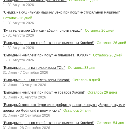
1 - 31 Августа 2026
"Скидка на сушильную машину Beko при покупке стиральной машины!"
Осталось
26
дней
1 - 31 Августа 2026
Осталось
26
дней
"Купи телевизор LG и саундбар - получи скидку!"
1 - 31 Августа 2026
Осталось
26
дней
"Выгодные цены на хозяйственные пылесосы Karcher!"
1 - 31 Августа 2026
Осталось
26
дней
"Выгодный комплект при покупке планшета HONOR!"
1 - 31 Августа 2026
Осталось
33
дня
"Выгодные цены на телевизоры TCL!"
31 Июля - 7 Сентября 2026
Осталось
8
дней
"Выгодные цены на телевизоры Iffalcon!"
31 Июля - 13 Августа 2026
Осталось
26
дней
"Выгодный комплект при покупке товаров Xiaomi!"
31 Июля - 31 Августа 2026
"Выгодный комплект! Купи электробритву, электричекую зубную щетку или
Осталось
54
дня
ирригатор Redmond и получи скид"
31 Июля - 28 Сентября 2026
Осталось
54
дня
"Выгодные цены на хозяйственные пылесосы Karcher!"
31 Июля - 28 Сентября 2026