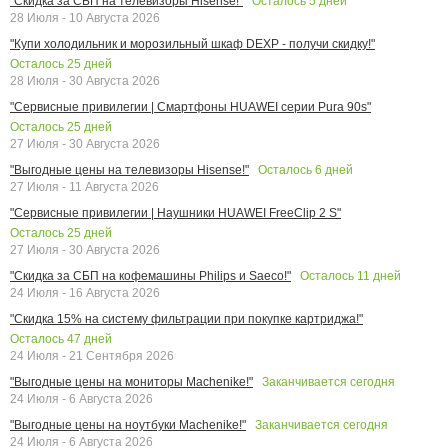
Осталось
5
дней
"Скидка за СБП на телевизоры Hisense!"
28 Июля - 10 Августа 2026
"Купи холодильник и морозильный шкаф DEXP - получи скидку!"
Осталось
25
дней
28 Июля - 30 Августа 2026
"Сервисные привилегии | Смартфоны HUAWEI серии Pura 90s"
Осталось
25
дней
27 Июля - 30 Августа 2026
Осталось
6
дней
"Выгодные цены на телевизоры Hisense!"
27 Июля - 11 Августа 2026
"Сервисные привилегии | Наушники HUAWEI FreeClip 2 S"
Осталось
25
дней
27 Июля - 30 Августа 2026
Осталось
11
дней
"Скидка за СБП на кофемашины Philips и Saeco!"
24 Июля - 16 Августа 2026
"Скидка 15% на систему фильтрации при покупке картриджа!"
Осталось
47
дней
24 Июля - 21 Сентября 2026
Заканчивается сегодня
"Выгодные цены на мониторы Machenike!"
24 Июля - 6 Августа 2026
Заканчивается сегодня
"Выгодные цены на ноутбуки Machenike!"
24 Июля - 6 Августа 2026