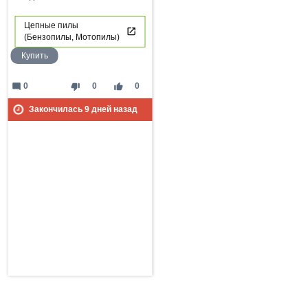
Цепные пилы
(Бензопилы, Мотопилы)
Купить
mode_comment
thumb_down
thumb_up
0
0
0
Закончилась
9
дней назад