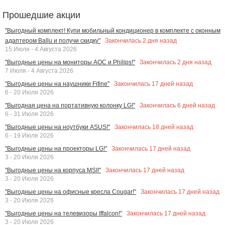
Прошедшие акции
"Выгодный комплект! Купи мобильный кондиционер в комплекте с оконным
Закончилась
2
дня назад
адаптером Ballu и получи скидку"
15 Июля - 4 Августа 2026
Закончилась
2
дня назад
"Выгодные цены на мониторы AOC и Philips!"
7 Июля - 4 Августа 2026
Закончилась
17
дней назад
"Выгодные цены на наушники Fifine"
6 - 20 Июля 2026
Закончилась
6
дней назад
"Выгодная цена на портативную колонку LG!"
6 - 31 Июля 2026
Закончилась
18
дней назад
"Выгодные цены на ноутбуки ASUS!"
6 - 19 Июля 2026
Закончилась
17
дней назад
"Выгодные цены на проекторы LG!"
3 - 20 Июля 2026
Закончилась
17
дней назад
"Выгодные цены на корпуса MSI!"
3 - 20 Июля 2026
Закончилась
17
дней назад
"Выгодные цены на офисные кресла Cougar!"
3 - 20 Июля 2026
Закончилась
17
дней назад
"Выгодные цены на телевизоры Iffalcon!"
3 - 20 Июля 2026