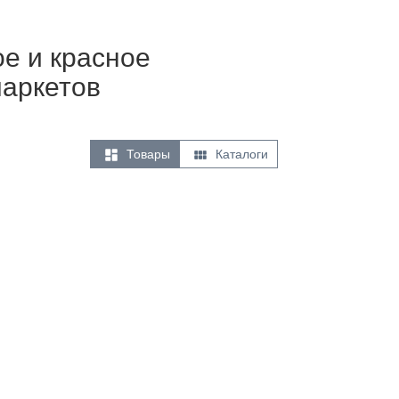
ое и красное
маркетов


Товары
Каталоги