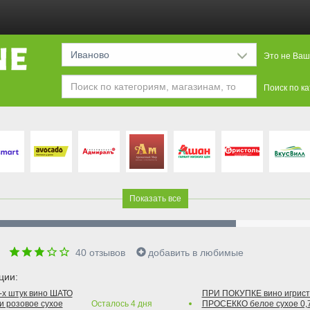
Иваново
Это не Ваш
Поиск по к
Показать все
е
40
отзывов
добавить в любимые
ции:
2-х штук вино ШАТО
ПРИ ПОКУПКЕ вино игри
и розовое сухое
Осталось
4
дня
ПРОСЕККО белое сухое 0,