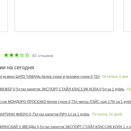
е
40
отзывов
ии на сегодня
Осталось
4
дня
 штук вино ШАТО ТАМАНЬ белое сухое и розовое сухое 0,75л
Ос
ОКЕР 0,5л газ напиток ЭКСПОРТ СТАЙЛ КЛАССИК КОЛА 0,5л за 1 рубль
тое МОНДОРО ПРОСЕККО белое сухое 0,75л чипсы ЛЭЙС сыр 170г за 1 рубл
Осталось
10
дней
РТИНИ ФИЕРО 0,75л газ напиток РИЧ 1л за 1 рубль
МЯНСКИЙ 3 ЗВЕЗДЫ 0,5л газ напиток ЭКСПОРТ СТАЙЛ КЛАССИК КОЛА 1 л за