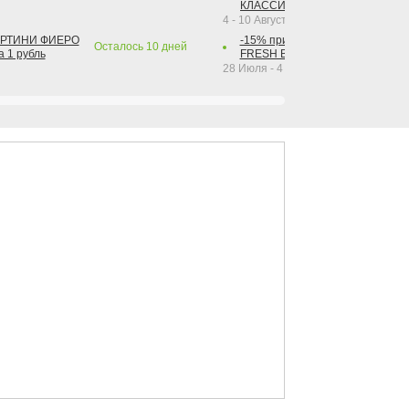
КЛАССИК КОЛА 1 л за 1 рубль
4 - 10 Августа 2026
АРТИНИ ФИЕРО
-15% при покупке от 2-х штук га
Осталось
10
дней
а 1 рубль
FRESH BAR КОЛА в ассортимент
28 Июля - 4 Октября 2026