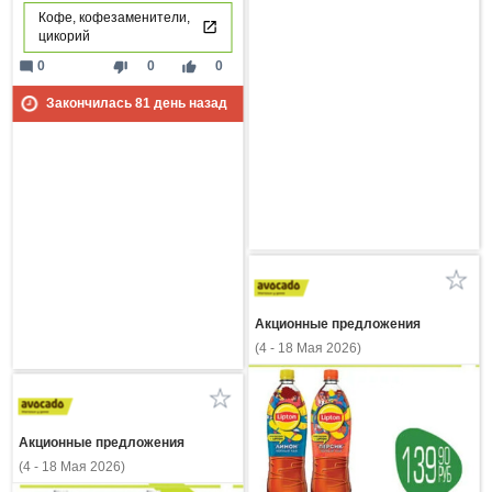
Кофе, кофезаменители,
цикорий
mode_comment
thumb_down
thumb_up
0
0
0
Закончилась
81
день назад
Акционные предложения
(4 - 18 Мая 2026)
Акционные предложения
(4 - 18 Мая 2026)