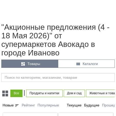
"Акционные предложения (4 -
18 Мая 2026)" от
супермаркетов Авокадо в
городе Иваново


Товары
Каталоги
|
Все
Продукты и напитки
Дом и сад
Животные и това
sort
Новые
Рейтинг
Популярные
Текущие
Будущие
Прошед