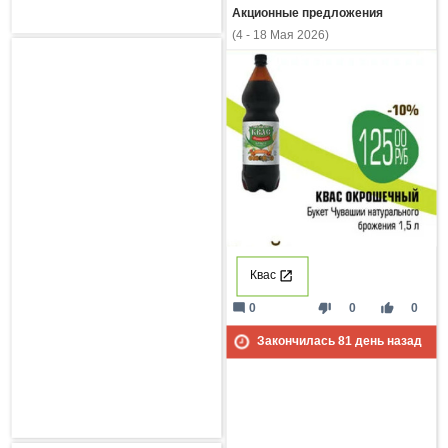
Акционные предложения
(4 - 18 Мая 2026)
Квас
mode_comment
thumb_down
thumb_up
0
0
0
Закончилась
81
день назад