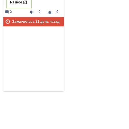
Разное
mode_comment
thumb_down
thumb_up
0
0
0
Закончилась
81
день назад