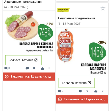
Акционные предложения
(4 - 18 Мая 2026)
Акционные предложения
(4 - 18 Мая 2026)
Колбаса, ветчина
mode_comment
thumb_down
thumb_up
0
0
0
Закончилась
81
день назад
Колбаса, ветчина
mode_comment
thumb_down
thumb_up
0
0
0
Закончилась
81
день назад