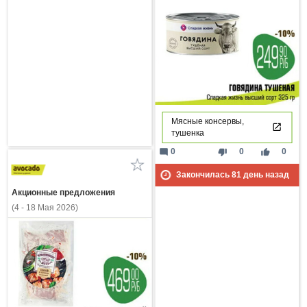
Мясные консервы,
тушенка
mode_comment
thumb_down
thumb_up
0
0
0
Закончилась
81
день назад
Акционные предложения
(4 - 18 Мая 2026)