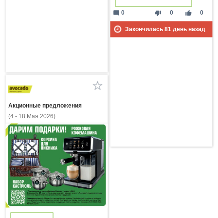
mode_comment
thumb_down
thumb_up
0
0
0
Закончилась
81
день назад
Акционные предложения
(4 - 18 Мая 2026)