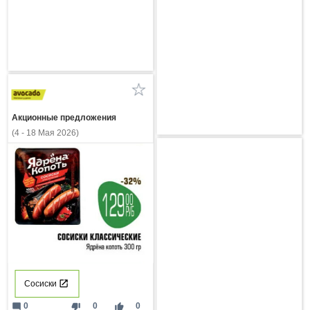
Акционные предложения
(4 - 18 Мая 2026)
Сосиски
mode_comment
thumb_down
thumb_up
0
0
0