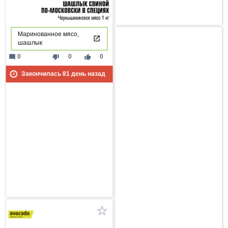
Маринованное мясо,
шашлык
mode_comment
thumb_down
thumb_up
0
0
0
Закончилась
81
день назад