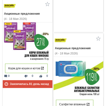
Акционные предложения
(4 - 18 Мая 2026)
Акционные предложения
(4 - 18 Мая 2026)
Корм для кошек и котов
mode_comment
thumb_down
thumb_up
0
0
0
Закончилась
81
день назад
Салфетки влажные