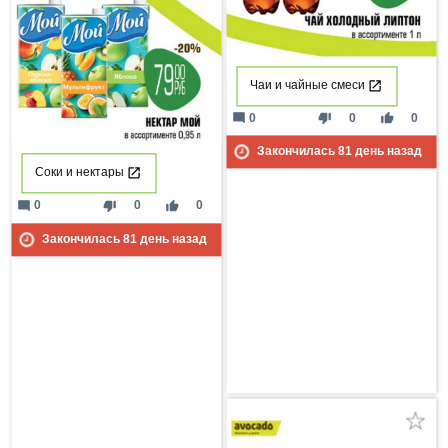
Чаи и чайные смеси
mode_comment
thumb_down
thumb_up
0
0
0
Закончилась
81
день назад
Соки и нектары
mode_comment
thumb_down
thumb_up
0
0
0
Закончилась
81
день назад