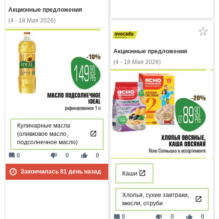
Акционные предложения
(4 - 18 Мая 2026)
Акционные предложения
(4 - 18 Мая 2026)
Кулинарные масла
(оливковое масло,
подсолнечное масло)
mode_comment
thumb_down
thumb_up
0
0
0
Закончилась
81
день назад
Каши
Хлопья, сухие завтраки,
мюсли, отруби
mode_comment
thumb_down
thumb_up
0
0
0