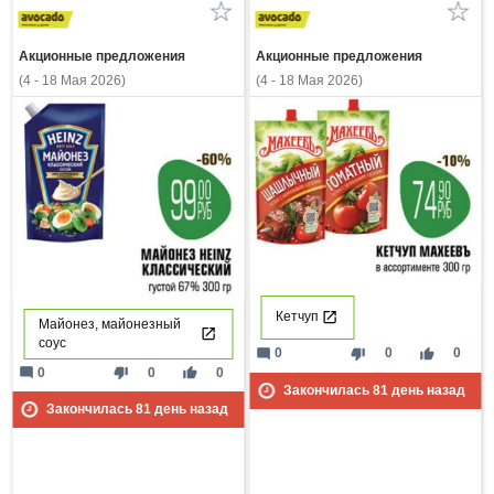
Акционные предложения
Акционные предложения
(4 - 18 Мая 2026)
(4 - 18 Мая 2026)
Кетчуп
Майонез, майонезный
соус
mode_comment
thumb_down
thumb_up
0
0
0
mode_comment
thumb_down
thumb_up
0
0
0
Закончилась
81
день назад
Закончилась
81
день назад