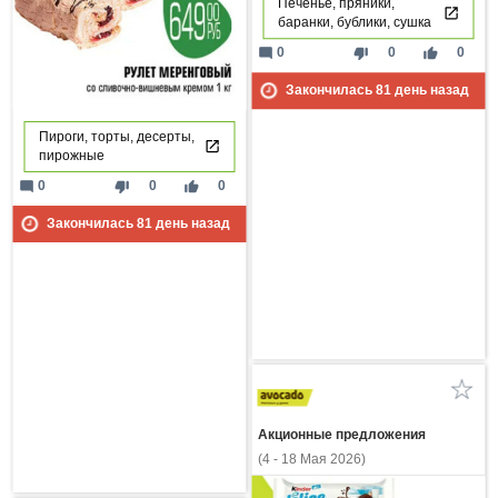
Печенье, пряники,
баранки, бублики, сушка
mode_comment
thumb_down
thumb_up
0
0
0
Закончилась
81
день назад
Пироги, торты, десерты,
пирожные
mode_comment
thumb_down
thumb_up
0
0
0
Закончилась
81
день назад
Акционные предложения
(4 - 18 Мая 2026)