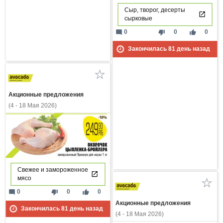
Сыр, творог, десерты
сырковые
mode_comment
thumb_down
thumb_up
0
0
0
Закончилась
81
день назад
Акционные предложения
(4 - 18 Мая 2026)
Свежее и замороженное
мясо
mode_comment
thumb_down
thumb_up
0
0
0
Акционные предложения
Закончилась
81
день назад
(4 - 18 Мая 2026)