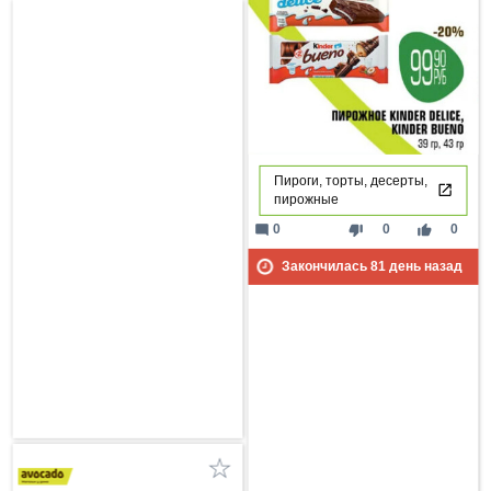
Пироги, торты, десерты,
пирожные
mode_comment
thumb_down
thumb_up
0
0
0
Закончилась
81
день назад