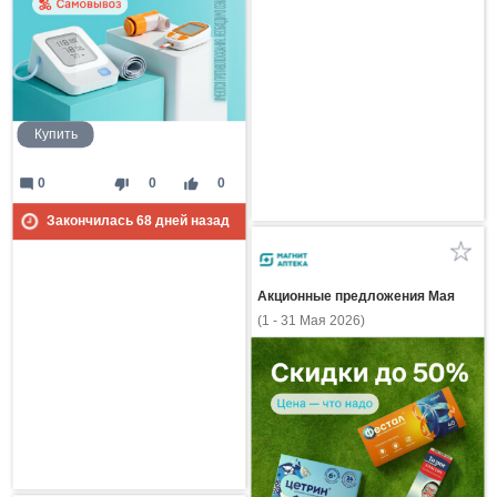
Купить
mode_comment
thumb_down
thumb_up
0
0
0
Закончилась
68
дней назад
Акционные предложения Мая
(1 - 31 Мая 2026)