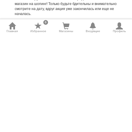
магазин на шопинг! Только будьте бдительны и внимательно
смотрите на дату, вдруг акция уже закончилась или еще не
началась.
0
Как найти скидки на нужный товар?
Чтобы не тратить силы, время и здоровье на поиск
Главная
Избранное
Магазины
Входящие
Профиль
определенного товара по акции, воспользуйтесь удобным
поиском на нашем сайте. Для Вас мы упростили все
максимально. Чтобы купить по акции, допустим, молоко,
введите в строку поиска это слово. Ничего сложного, все
предельно ясно. Нужно выбрать много всего и не забыть?
Отмечайте галочками нужное, и сохраняйте список покупок!
Акции и скидки супермаркетов во благо
Отчаялись искать желанную вещь? SkidkaOnline Вам в
помощь. Внимательно следите за актуальными
распродажами, просматривайте рассылку на почте и,
наконец-то, позвольте себе больше, чем можете!
Города
|
Карта сайта
|
О сайте
|
Связаться с нами
|
Блог
|
Группа Вконтакте
|