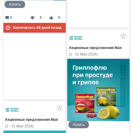
Купить
mode_comment
thumb_down
thumb_up
0
0
0
Закончилась
68
дней назад
Акционные предложения Мая
(1 - 31 Мая 2026)
Акционные предложения Мая
Купить
(1 - 31 Мая 2026)