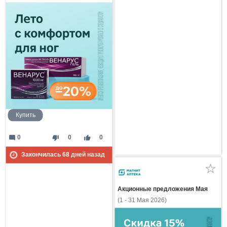
Купить
mode_comment
thumb_down
thumb_up
0
0
0
Закончилась
68
дней назад
Акционные предложения Мая
(1 - 31 Мая 2026)