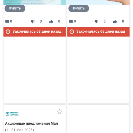
Купить
Купить
mode_comment
thumb_down
thumb_up
mode_comment
thumb_down
thumb_up
0
0
0
0
0
0
Закончилась
68
дней назад
Закончилась
68
дней назад
Акционные предложения Мая
(1 - 31 Мая 2026)