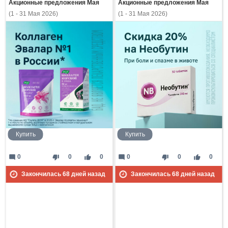
Акционные предложения Мая
Акционные предложения Мая
(1 - 31 Мая 2026)
(1 - 31 Мая 2026)
Купить
Купить
mode_comment
thumb_down
thumb_up
mode_comment
thumb_down
thumb_up
0
0
0
0
0
0
Закончилась
68
дней назад
Закончилась
68
дней назад