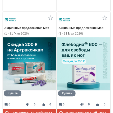
Акционные предложения Мая
Акционные предложения Мая
(1 - 31 Мая 2026)
(1 - 31 Мая 2026)
Купить
Купить
mode_comment
thumb_down
thumb_up
mode_comment
thumb_down
thumb_up
0
0
0
0
0
0