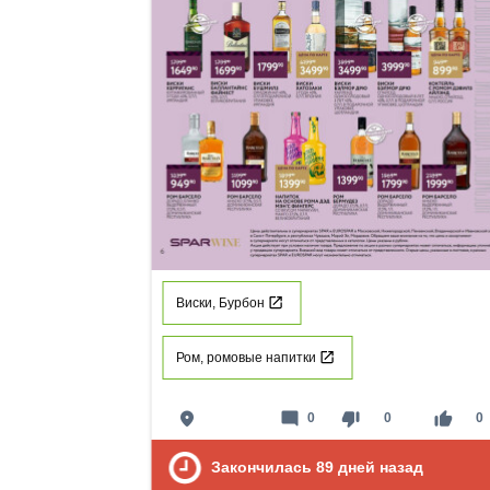
Виски, Бурбон
Ром, ромовые напитки
place
mode_comment
thumb_down
thumb_up
0
0
0
Закончилась
89
дней назад