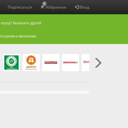
0
Подписаться
Избранное
Вход
 город? Выберите другой
атегориям и магазинам