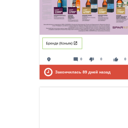
Бренди (Коньяк)
place
mode_comment
thumb_down
thumb_up
0
0
0
Закончилась
89
дней назад