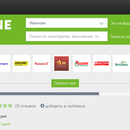
Иваново
Это не Ваш
Поиск по к
Показать все
29
отзывов
добавить в любимые
ции:
7
дней