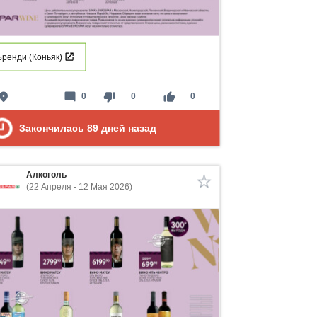
Бренди (Коньяк)
lace
mode_comment
thumb_down
thumb_up
0
0
0
Закончилась
89
дней назад
Алкоголь
(22 Апреля - 12 Мая 2026)