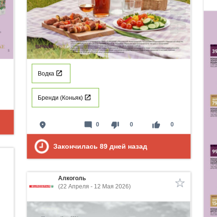
Водка
Бренди (Коньяк)
place
mode_comment
thumb_down
thumb_up
0
0
0
Закончилась
89
дней назад
Алкоголь
(22 Апреля - 12 Мая 2026)