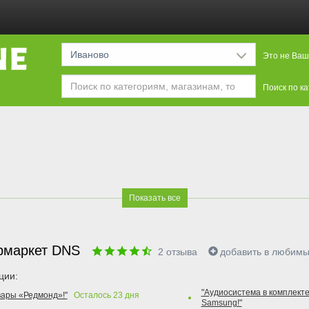
Иваново
Это не Ваш
Поиск по к
Показать все
рмаркет DNS
2
отзыва
добавить в любим
ции:
"Аудиосистема в комплекте
вары «Редмонд»!"
Осталось
23
дня
Samsung!"