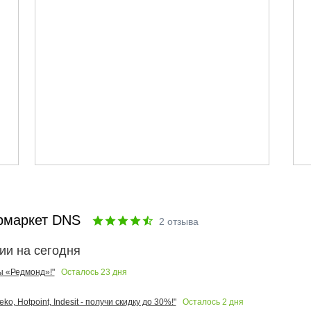
рмаркет DNS
2
отзыва
ии на сегодня
Осталось
23
дня
ы «Редмонд»!"
Осталось
2
дня
o, Hotpoint, Indesit - получи скидку до 30%!"