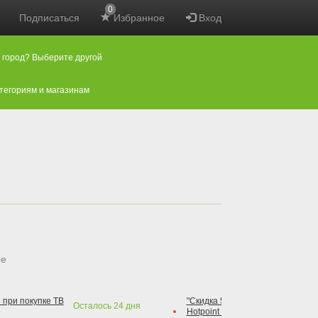
0
Подписаться
Избранное
Вход
 город? Выберите другой
атегориям и магазинам
ые
 при покупке ТВ
"Скидка 50% на варочную повер
Осталось
24
дня
Hotpoint при покупке духового 