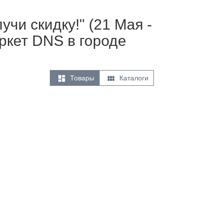
учи скидку!" (21 Мая -
ркет DNS в городе


Товары
Каталоги