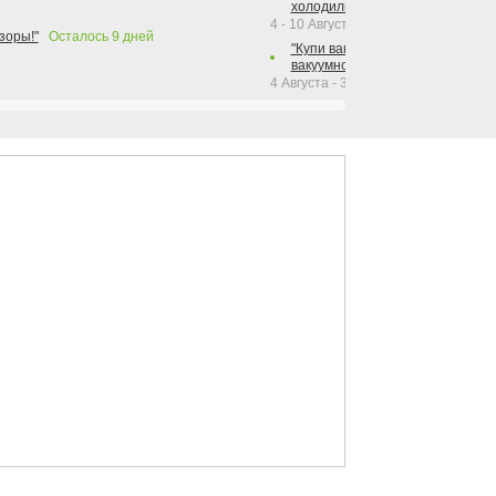
холодильника Hotpoint!"
4 - 10 Августа 2026
зоры!"
Осталось
9
дней
"Купи вакуумный упаковщик + р
вакуумного упаковщика = получи
4 Августа - 30 Сентября 2026