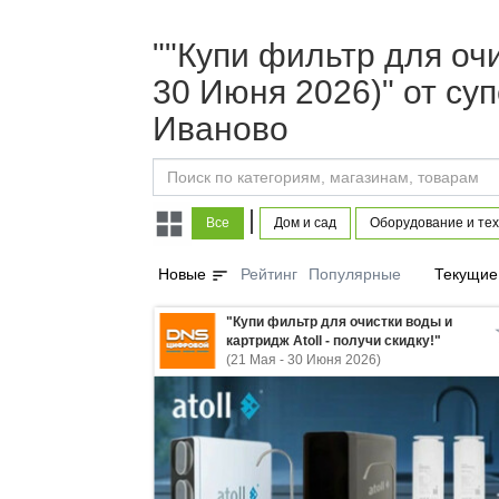
""Купи фильтр для очи
30 Июня 2026)" от с
Иваново
|
Все
Дом и сад
Оборудование и тех
sort
Новые
Рейтинг
Популярные
Текущие
"Купи фильтр для очистки воды и
картридж Atoll - получи скидку!"
(21 Мая - 30 Июня 2026)