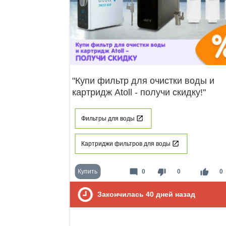
"Купи фильтр для очистки воды и
картридж Atoll - получи скидку!"
Фильтры для воды
Картриджи фильтров для воды
mode_comment
thumb_down
thumb_up
Купить
0
0
0
Закончилась
40
дней назад