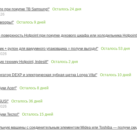
Осталось
24
дня
те при покупке ТВ Samsung!"
026
Осталось
9
дней
изоры!"
поверхность Hotpoint при покупке духового шкафа или холодильника Hotpoint!
Осталось
53
дня
к + рулон для вакуумного упаковщика = получи выгоду!"
2026
Осталось
2
дня
 технику Hotpoint, Indesit!"
Осталось
10
дней
игатор DEXP и электрическая зубная щетка Longa Vita!"
Осталось
8
дней
ки Acer!"
Осталось
36
дней
SUS!"
2026
Осталось
15
дней
уки Tecno!"
льную машины с соединительным элементом Midea или Toshiba — получи скид