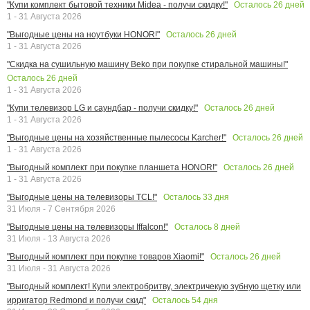
Осталось
26
дней
"Купи комплект бытовой техники Midea - получи скидку!"
1 - 31 Августа 2026
Осталось
26
дней
"Выгодные цены на ноутбуки HONOR!"
1 - 31 Августа 2026
"Скидка на сушильную машину Beko при покупке стиральной машины!"
Осталось
26
дней
1 - 31 Августа 2026
Осталось
26
дней
"Купи телевизор LG и саундбар - получи скидку!"
1 - 31 Августа 2026
Осталось
26
дней
"Выгодные цены на хозяйственные пылесосы Karcher!"
1 - 31 Августа 2026
Осталось
26
дней
"Выгодный комплект при покупке планшета HONOR!"
1 - 31 Августа 2026
Осталось
33
дня
"Выгодные цены на телевизоры TCL!"
31 Июля - 7 Сентября 2026
Осталось
8
дней
"Выгодные цены на телевизоры Iffalcon!"
31 Июля - 13 Августа 2026
Осталось
26
дней
"Выгодный комплект при покупке товаров Xiaomi!"
31 Июля - 31 Августа 2026
"Выгодный комплект! Купи электробритву, электричекую зубную щетку или
Осталось
54
дня
ирригатор Redmond и получи скид"