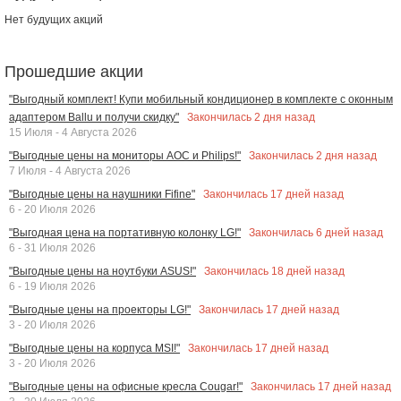
Нет будущих акций
Прошедшие акции
"Выгодный комплект! Купи мобильный кондиционер в комплекте с оконным
Закончилась
2
дня назад
адаптером Ballu и получи скидку"
15 Июля - 4 Августа 2026
Закончилась
2
дня назад
"Выгодные цены на мониторы AOC и Philips!"
7 Июля - 4 Августа 2026
Закончилась
17
дней назад
"Выгодные цены на наушники Fifine"
6 - 20 Июля 2026
Закончилась
6
дней назад
"Выгодная цена на портативную колонку LG!"
6 - 31 Июля 2026
Закончилась
18
дней назад
"Выгодные цены на ноутбуки ASUS!"
6 - 19 Июля 2026
Закончилась
17
дней назад
"Выгодные цены на проекторы LG!"
3 - 20 Июля 2026
Закончилась
17
дней назад
"Выгодные цены на корпуса MSI!"
3 - 20 Июля 2026
Закончилась
17
дней назад
"Выгодные цены на офисные кресла Cougar!"