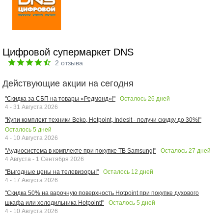
Цифровой супермаркет DNS
2
отзыва
Действующие акции на сегодня
Осталось
26
дней
"Скидка за СБП на товары «Редмонд»!"
4 - 31 Августа 2026
"Купи комплект техники Beko, Hotpoint, Indesit - получи скидку до 30%!"
Осталось
5
дней
4 - 10 Августа 2026
Осталось
27
дней
"Аудиосистема в комплекте при покупке ТВ Samsung!"
4 Августа - 1 Сентября 2026
Осталось
12
дней
"Выгодные цены на телевизоры!"
4 - 17 Августа 2026
"Скидка 50% на варочную поверхность Hotpoint при покупке духового
Осталось
5
дней
шкафа или холодильника Hotpoint!"
4 - 10 Августа 2026