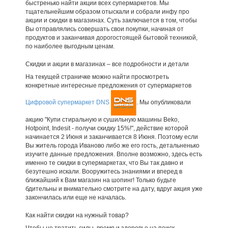
быстренько найти акции всех супермаркетов. Мы
тщательнейшим образом отыскали и собрали инфу про
акции и скидки в магазинах. Суть заключается в том, чтобы
Вы отправлялись совершать свои покупки, начиная от
продуктов и заканчивая дорогостоящей бытовой техникой,
по наиболее выгодным ценам.
Скидки и акции в магазинах – все подробности и детали
На текущей страничке можно найти просмотреть
конкретные интересные предложения от супермаркетов
Цифровой супермаркет DNS
. Мы опубликовали
акцию "Купи стиральную и сушильную машины Beko,
Hotpoint, Indesit - получи скидку 15%!", действие которой
начинается 2 Июня и заканчивается 8 Июня. Поэтому если
Вы житель города Иваново либо же его гость, детальненько
изучите данные предложения. Вполне возможно, здесь есть
именно те скидки в супермаркетах, что Вы так давно и
безутешно искали. Вооружитесь знаниями и вперед в
ближайший к Вам магазин на шопинг! Только будьте
бдительны и внимательно смотрите на дату, вдруг акция уже
закончилась или еще не началась.
Как найти скидки на нужный товар?
Чтобы не тратить силы, время и здоровье на поиск