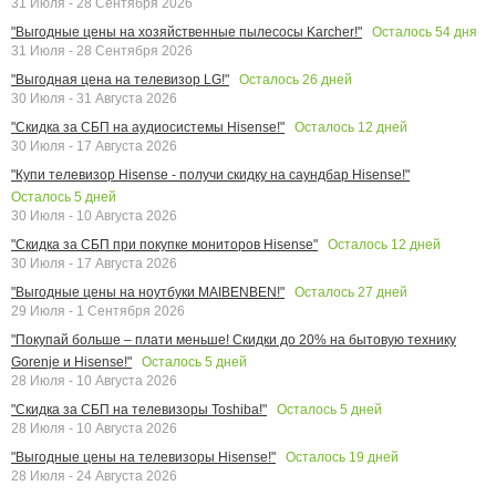
31 Июля - 28 Сентября 2026
Осталось
54
дня
"Выгодные цены на хозяйственные пылесосы Karcher!"
31 Июля - 28 Сентября 2026
Осталось
26
дней
"Выгодная цена на телевизор LG!"
30 Июля - 31 Августа 2026
Осталось
12
дней
"Скидка за СБП на аудиосистемы Hisense!"
30 Июля - 17 Августа 2026
"Купи телевизор Hisense - получи скидку на саундбар Hisense!"
Осталось
5
дней
30 Июля - 10 Августа 2026
Осталось
12
дней
"Скидка за СБП при покупке мониторов Hisense"
30 Июля - 17 Августа 2026
Осталось
27
дней
"Выгодные цены на ноутбуки MAIBENBEN!"
29 Июля - 1 Сентября 2026
"Покупай больше – плати меньше! Скидки до 20% на бытовую технику
Осталось
5
дней
Gorenje и Hisense!"
28 Июля - 10 Августа 2026
Осталось
5
дней
"Скидка за СБП на телевизоры Toshiba!"
28 Июля - 10 Августа 2026
Осталось
19
дней
"Выгодные цены на телевизоры Hisense!"
28 Июля - 24 Августа 2026