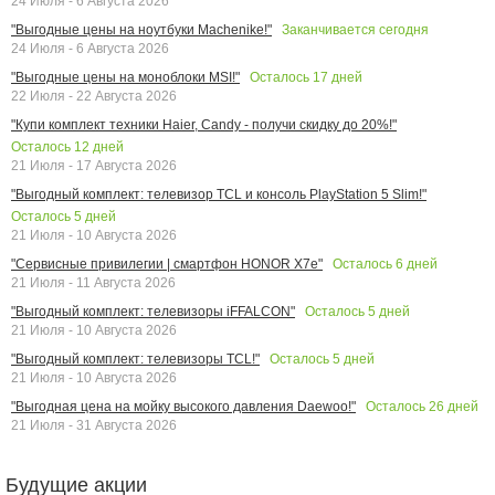
24 Июля - 6 Августа 2026
Заканчивается сегодня
"Выгодные цены на ноутбуки Machenike!"
24 Июля - 6 Августа 2026
Осталось
17
дней
"Выгодные цены на моноблоки MSI!"
22 Июля - 22 Августа 2026
"Купи комплект техники Haier, Candy - получи скидку до 20%!"
Осталось
12
дней
21 Июля - 17 Августа 2026
"Выгодный комплект: телевизор TCL и консоль PlayStation 5 Slim!"
Осталось
5
дней
21 Июля - 10 Августа 2026
Осталось
6
дней
"Сервисные привилегии | смартфон HONOR X7e"
21 Июля - 11 Августа 2026
Осталось
5
дней
"Выгодный комплект: телевизоры iFFALCON"
21 Июля - 10 Августа 2026
Осталось
5
дней
"Выгодный комплект: телевизоры TCL!"
21 Июля - 10 Августа 2026
Осталось
26
дней
"Выгодная цена на мойку высокого давления Daewoo!"
21 Июля - 31 Августа 2026
Будущие акции