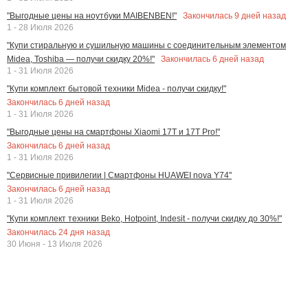
Закончилась
9
дней назад
"Выгодные цены на ноутбуки MAIBENBEN!"
1 - 28 Июля 2026
"Купи стиральную и сушильную машины с соединительным элементом
Закончилась
6
дней назад
Midea, Toshiba — получи скидку 20%!"
1 - 31 Июля 2026
"Купи комплект бытовой техники Midea - получи скидку!"
Закончилась
6
дней назад
1 - 31 Июля 2026
"Выгодные цены на смартфоны Xiaomi 17T и 17T Pro!"
Закончилась
6
дней назад
1 - 31 Июля 2026
"Сервисные привилегии | Смартфоны HUAWEI nova Y74"
Закончилась
6
дней назад
1 - 31 Июля 2026
"Купи комплект техники Beko, Hotpoint, Indesit - получи скидку до 30%!"
Закончилась
24
дня назад
30 Июня - 13 Июля 2026