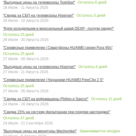
Осталось
6
дней
"Выгодные цены на телевизоры Toshiba!"
28 Июля - 11 Августа 2026
Осталось
5
дней
"Скидка за СБП на телевизоры Hisense!"
28 Июля - 10 Августа 2026
"Купи холодильник и морозильный шкаф DEXP - получи скидку!"
Осталось
25
дней
28 Июля - 30 Августа 2026
"Сервисные привилегии | Смартфоны HUAWEI серии Pura 90s"
Осталось
25
дней
27 Июля - 30 Августа 2026
Осталось
6
дней
"Выгодные цены на телевизоры Hisense!"
27 Июля - 11 Августа 2026
"Сервисные привилегии | Наушники HUAWEI FreeClip 2 S"
Осталось
25
дней
27 Июля - 30 Августа 2026
Осталось
11
дней
"Скидка за СБП на кофемашины Philips и Saeco!"
24 Июля - 16 Августа 2026
"Скидка 15% на систему фильтрации при покупке картриджа!"
Осталось
47
дней
24 Июля - 21 Сентября 2026
Заканчивается сегодня
"Выгодные цены на мониторы Machenike!"