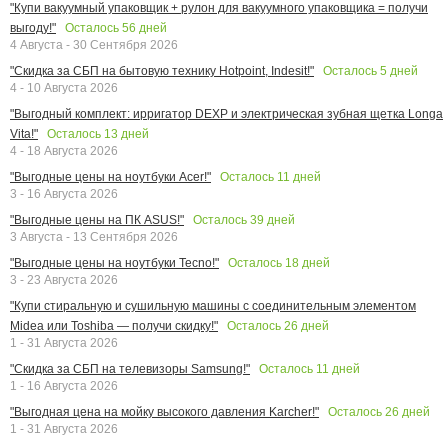
"Купи вакуумный упаковщик + рулон для вакуумного упаковщика = получи
Осталось
56
дней
выгоду!"
4 Августа - 30 Сентября 2026
Осталось
5
дней
"Скидка за СБП на бытовую технику Hotpoint, Indesit!"
4 - 10 Августа 2026
"Выгодный комплект: ирригатор DEXP и электрическая зубная щетка Longa
Осталось
13
дней
Vita!"
4 - 18 Августа 2026
Осталось
11
дней
"Выгодные цены на ноутбуки Acer!"
3 - 16 Августа 2026
Осталось
39
дней
"Выгодные цены на ПК ASUS!"
3 Августа - 13 Сентября 2026
Осталось
18
дней
"Выгодные цены на ноутбуки Tecno!"
3 - 23 Августа 2026
"Купи стиральную и сушильную машины с соединительным элементом
Осталось
26
дней
Midea или Toshiba — получи скидку!"
1 - 31 Августа 2026
Осталось
11
дней
"Скидка за СБП на телевизоры Samsung!"
1 - 16 Августа 2026
Осталось
26
дней
"Выгодная цена на мойку высокого давления Karcher!"
1 - 31 Августа 2026