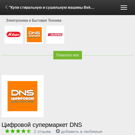
"Купи стиральную и сушильную машины Beko, Hotpoint, Indesit - получи скидку 15%!" (2 - 8 Июня 2026)
Пере
Электроника и Бытовая Техника
меню
Показать все
Цифровой супермаркет DNS
2
отзыва
добавить в любимые