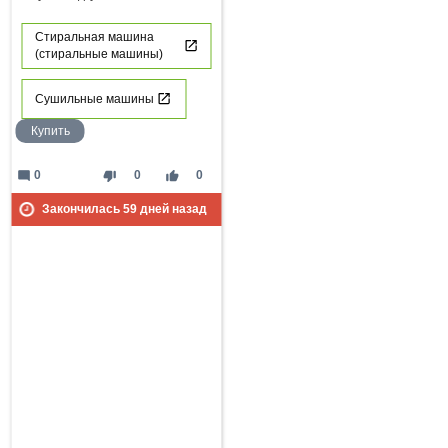
Стиральная машина
(стиральные машины)
Сушильные машины
Купить
mode_comment
thumb_down
thumb_up
0
0
0
Закончилась
59
дней назад