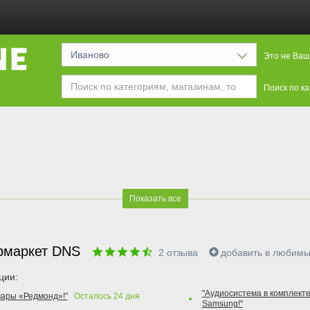
Иваново
Это не Ваш
Поиск по к
Показать все
рмаркет DNS
2
отзыва
добавить в любим
ции:
"Аудиосистема в комплекте
вары «Редмонд»!"
Осталось
24
дня
Samsung!"