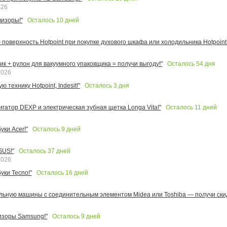
026
Осталось
10
дней
изоры!"
поверхность Hotpoint при покупке духового шкафа или холодильника Hotpoint!
Осталось
54
дня
к + рулон для вакуумного упаковщика = получи выгоду!"
2026
Осталось
3
дня
 технику Hotpoint, Indesit!"
Осталось
11
дней
игатор DEXP и электрическая зубная щетка Longa Vita!"
Осталось
9
дней
ки Acer!"
Осталось
37
дней
SUS!"
2026
Осталось
16
дней
уки Tecno!"
льную машины с соединительным элементом Midea или Toshiba — получи скид
Осталось
9
дней
изоры Samsung!"