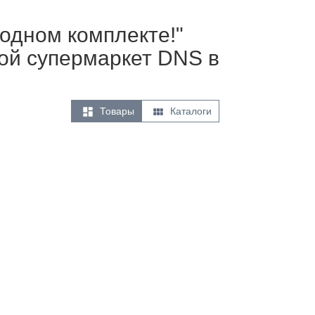
одном комплекте!"
вой супермаркет DNS в


Товары
Каталоги