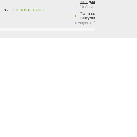
холодильника Hotpoint!"
4 - 10 Августа 2026
зоры!"
Осталось
10
дней
"Купи вакуумный упаковщик + р
вакуумного упаковщика = получи
4 Августа - 30 Сентября 2026