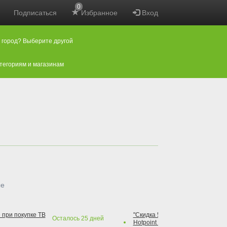
0
Подписаться
Избранное
Вход
 город? Выберите другой
атегориям и магазинам
ые
 при покупке ТВ
"Скидка 50% на варочную повер
Осталось
25
дней
Hotpoint при покупке духового 