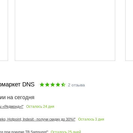
рмаркет DNS
2
отзыва
ии на сегодня
Осталось
24
дня
ы «Редмонд»!"
Осталось
3
дня
o, Hotpoint, Indesit - получи скидку до 30%!"
Осталось
25
дней
те при покупке ТВ Samsung!"