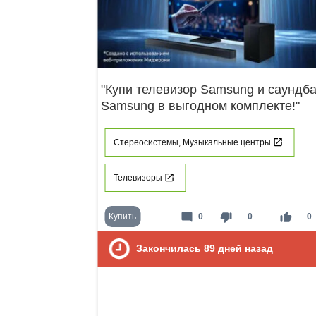
"Купи телевизор Samsung и саундб
Samsung в выгодном комплекте!"
Стереосистемы, Музыкальные центры
Телевизоры
mode_comment
thumb_down
thumb_up
Купить
0
0
0
Закончилась
89
дней назад