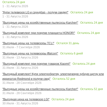
Осталось
24
дня
1 - 31 Августа 2026
Осталось
24
дня
"Купи телевизор LG и саундбар - получи скидку!"
1 - 31 Августа 2026
Осталось
24
дня
"Выгодные цены на хозяйственные пылесосы Karcher!"
1 - 31 Августа 2026
Осталось
24
дня
"Выгодный комплект при покупке планшета HONOR!"
1 - 31 Августа 2026
Остался
31
день
"Выгодные цены на телевизоры TCL!"
31 Июля - 7 Сентября 2026
Осталось
6
дней
"Выгодные цены на телевизоры Iffalcon!"
31 Июля - 13 Августа 2026
Осталось
24
дня
"Выгодный комплект при покупке товаров Xiaomi!"
31 Июля - 31 Августа 2026
"Выгодный комплект! Купи электробритву, электричекую зубную щетку или
Осталось
52
дня
ирригатор Redmond и получи скид"
31 Июля - 28 Сентября 2026
Осталось
52
дня
"Выгодные цены на хозяйственные пылесосы Karcher!"
31 Июля - 28 Сентября 2026
Осталось
24
дня
"Выгодная цена на телевизор LG!"
30 Июля - 31 Августа 2026