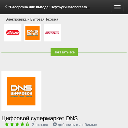
"Рассрочка или выгода! Ноутбуки Machcreator" (24 Апреля - 14 Мая 2026)
Пере
Электроника и Бытовая Техника
меню
Показать все
Цифровой супермаркет DNS
2
отзыва
добавить в любимые