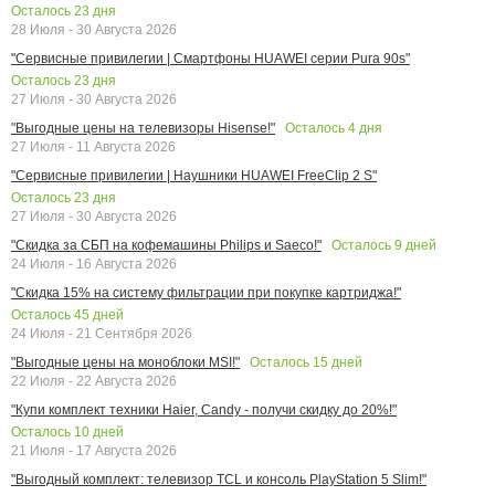
Осталось
23
дня
28 Июля - 30 Августа 2026
"Сервисные привилегии | Смартфоны HUAWEI серии Pura 90s"
Осталось
23
дня
27 Июля - 30 Августа 2026
Осталось
4
дня
"Выгодные цены на телевизоры Hisense!"
27 Июля - 11 Августа 2026
"Сервисные привилегии | Наушники HUAWEI FreeClip 2 S"
Осталось
23
дня
27 Июля - 30 Августа 2026
Осталось
9
дней
"Скидка за СБП на кофемашины Philips и Saeco!"
24 Июля - 16 Августа 2026
"Скидка 15% на систему фильтрации при покупке картриджа!"
Осталось
45
дней
24 Июля - 21 Сентября 2026
Осталось
15
дней
"Выгодные цены на моноблоки MSI!"
22 Июля - 22 Августа 2026
"Купи комплект техники Haier, Candy - получи скидку до 20%!"
Осталось
10
дней
21 Июля - 17 Августа 2026
"Выгодный комплект: телевизор TCL и консоль PlayStation 5 Slim!"