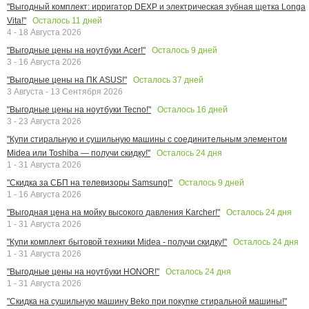
"Выгодный комплект: ирригатор DEXP и электрическая зубная щетка Longa
Осталось
11
дней
Vita!"
4 - 18 Августа 2026
Осталось
9
дней
"Выгодные цены на ноутбуки Acer!"
3 - 16 Августа 2026
Осталось
37
дней
"Выгодные цены на ПК ASUS!"
3 Августа - 13 Сентября 2026
Осталось
16
дней
"Выгодные цены на ноутбуки Tecno!"
3 - 23 Августа 2026
"Купи стиральную и сушильную машины с соединительным элементом
Осталось
24
дня
Midea или Toshiba — получи скидку!"
1 - 31 Августа 2026
Осталось
9
дней
"Скидка за СБП на телевизоры Samsung!"
1 - 16 Августа 2026
Осталось
24
дня
"Выгодная цена на мойку высокого давления Karcher!"
1 - 31 Августа 2026
Осталось
24
дня
"Купи комплект бытовой техники Midea - получи скидку!"
1 - 31 Августа 2026
Осталось
24
дня
"Выгодные цены на ноутбуки HONOR!"
1 - 31 Августа 2026
"Скидка на сушильную машину Beko при покупке стиральной машины!"