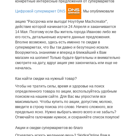
конкретные интересные предложения от супермаркетов
Цифровой супермаркет DNS
. Мы опубликовали
акцию "Рассрочка или выгода! Ноутбуки Machcreator",
действие которой начинается 24 Апреля и заканчивается
14 Мая. Поэтому если Вы житель города Иваново либо же
его гость, детальненько изучите данные предложения.
Вполне возможно, здесь есть именно те скидки в
супермаркетах, что Вы так давно и безутешно искали.
Вооружитесь знаниями и вперед в ближайший к Вам
магазин на шопинг! Только будьте бдительны и внимательно
смотрите на дату, вдруг акция уже закончилась или еще не
началась.
Как найти скидки на нужный товар?
Чтобы не тратить силы, время и здоровье на поиск
определенного товара по акции, воспользуйтесь удобным
поиском на нашем сайте. Для Вас мы упростили все
максимально. Чтобы купить по акции, допустим, молоко,
введите в строку поиска это слово. Ничего сложного, все
предельно ясно. Нужно выбрать много всего и не забыть?
Отмечайте галочками нужное, и сохраняйте список покупок!
Акции и скидки супермаркетов во благо
Отчаялись искать желанную вещь? SkidkaOnline Вам в