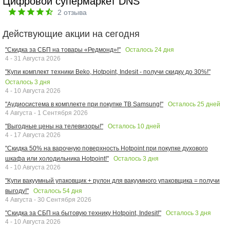
Цифровой супермаркет DNS
2
отзыва
Действующие акции на сегодня
Осталось
24
дня
"Скидка за СБП на товары «Редмонд»!"
4 - 31 Августа 2026
"Купи комплект техники Beko, Hotpoint, Indesit - получи скидку до 30%!"
Осталось
3
дня
4 - 10 Августа 2026
Осталось
25
дней
"Аудиосистема в комплекте при покупке ТВ Samsung!"
4 Августа - 1 Сентября 2026
Осталось
10
дней
"Выгодные цены на телевизоры!"
4 - 17 Августа 2026
"Скидка 50% на варочную поверхность Hotpoint при покупке духового
Осталось
3
дня
шкафа или холодильника Hotpoint!"
4 - 10 Августа 2026
"Купи вакуумный упаковщик + рулон для вакуумного упаковщика = получи
Осталось
54
дня
выгоду!"
4 Августа - 30 Сентября 2026
Осталось
3
дня
"Скидка за СБП на бытовую технику Hotpoint, Indesit!"
4 - 10 Августа 2026