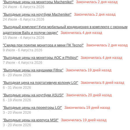
Закончилась
2
дня назад
"Выгодные цены на мониторы Machenike!"
24 Июля - 6 Августа 2026
Закончилась
2
дня назад
"Выгодные цены на ноутбуки Machenike!"
24 Июля - 6 Августа 2026
"Выгодный комплект! Купи мобильный кондиционер в комплекте с оконным
Закончилась
4
дня назад
адаптером Ballu и получи скидку"
15 Июля - 4 Августа 2026
Закончилась
2
дня назад
"Скидка при покупке монитора и мини ПК Tecno!"
9 Июля - 6 Августа 2026
Закончилась
4
дня назад
"Выгодные цены на мониторы AOC и Philips!"
7 Июля - 4 Августа 2026
Закончилась
19
дней назад
"Выгодные цены на наушники Fifine"
6 - 20 Июля 2026
Закончилась
8
дней назад
"Выгодная цена на портативную колонку LG!"
6 - 31 Июля 2026
Закончилась
20
дней назад
"Выгодные цены на ноутбуки ASUS!"
6 - 19 Июля 2026
Закончилась
19
дней назад
"Выгодные цены на проекторы LG!"
3 - 20 Июля 2026
Закончилась
19
дней назад
"Выгодные цены на корпуса MSI!"
3 - 20 Июля 2026