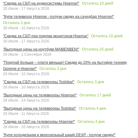
Осталось
10
дней
"Скидка за СБП на аудиосистемы Hisense!"
30 Июля - 17 Августа 2026
"Купи телевизор Hisense - получи скидку на саундбар Hisense!"
Осталось
3
дня
30 Июля - 10 Августа 2026
Осталось
10
дней
"Скидка за СБП при покупке мониторов Hisense"
30 Июля - 17 Августа 2026
Осталось
25
дней
"Выгодные цены на ноутбуки MAIBENBEN!"
29 Июля - 1 Сентября 2026
"Покупай больше – плати меньше! Скидки до 20% на бытовую технику
Осталось
3
дня
Gorenje и Hisense!"
28 Июля - 10 Августа 2026
Осталось
3
дня
"Скидка за СБП на телевизоры Toshiba!"
28 Июля - 10 Августа 2026
Осталось
17
дней
"Выгодные цены на телевизоры Hisense!"
28 Июля - 24 Августа 2026
Осталось
4
дня
"Выгодные цены на телевизоры Toshiba!"
28 Июля - 11 Августа 2026
Осталось
3
дня
"Скидка за СБП на телевизоры Hisense!"
28 Июля - 10 Августа 2026
"Купи холодильник и морозильный шкаф DEXP - получи скидку!"