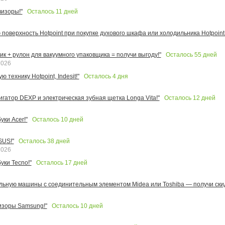
Осталось
11
дней
изоры!"
поверхность Hotpoint при покупке духового шкафа или холодильника Hotpoint!
Осталось
55
дней
к + рулон для вакуумного упаковщика = получи выгоду!"
2026
Осталось
4
дня
 технику Hotpoint, Indesit!"
Осталось
12
дней
игатор DEXP и электрическая зубная щетка Longa Vita!"
Осталось
10
дней
ки Acer!"
Осталось
38
дней
SUS!"
2026
Осталось
17
дней
уки Tecno!"
льную машины с соединительным элементом Midea или Toshiba — получи скид
Осталось
10
дней
изоры Samsung!"