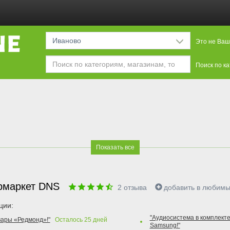
Иваново
Это не Ваш
Поиск по к
Показать все
рмаркет DNS
2
отзыва
добавить в любим
ции:
"Аудиосистема в комплекте
вары «Редмонд»!"
Осталось
25
дней
Samsung!"