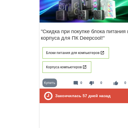
"Скидка при покупке блока питания 
корпуса для ПК Deepcool!"
Блоки питания для компьютеров
Корпуса компьютеров
mode_comment
thumb_down
thumb_up
Купить
0
0
0
Закончилась
57
дней назад