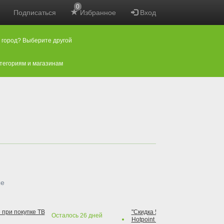
0
Подписаться
Избранное
Вход
 город? Выберите другой
атегориям и магазинам
ые
 при покупке ТВ
"Скидка 50% на варочную повер
Осталось
26
дней
Hotpoint при покупке духового 