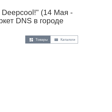
Deepcool!" (14 Мая -
ркет DNS в городе


Товары
Каталоги