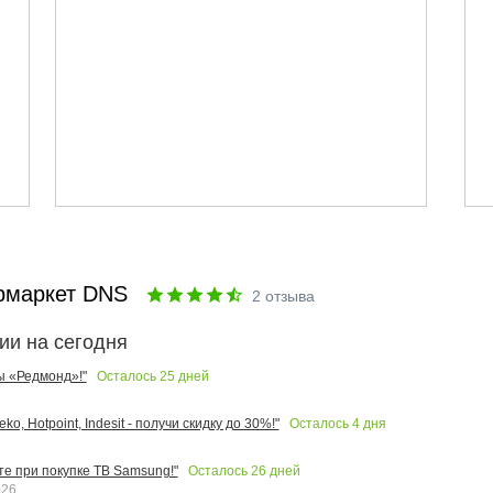
рмаркет DNS
2
отзыва
ии на сегодня
Осталось
25
дней
ы «Редмонд»!"
Осталось
4
дня
o, Hotpoint, Indesit - получи скидку до 30%!"
Осталось
26
дней
те при покупке ТВ Samsung!"
026