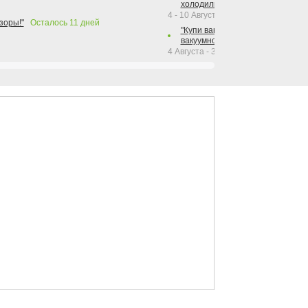
холодильника Hotpoint!"
4 - 10 Августа 2026
зоры!"
Осталось
11
дней
"Купи вакуумный упаковщик + р
вакуумного упаковщика = получи
4 Августа - 30 Сентября 2026