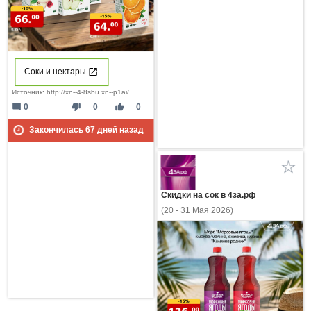
Соки и нектары
Источник: http://xn--4-8sbu.xn--p1ai/
mode_comment
thumb_down
thumb_up
0
0
0
Закончилась
67
дней назад
Скидки на сок в 4за.рф
(20 - 31 Мая 2026)