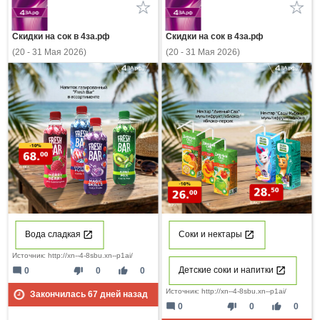
Скидки на сок в 4за.рф
Скидки на сок в 4за.рф
(20 - 31 Мая 2026)
(20 - 31 Мая 2026)
Вода сладкая
Соки и нектары
Источник: http://xn--4-8sbu.xn--p1ai/
Детские соки и напитки
mode_comment
thumb_down
thumb_up
0
0
0
Источник: http://xn--4-8sbu.xn--p1ai/
Закончилась
67
дней назад
mode_comment
thumb_down
thumb_up
0
0
0