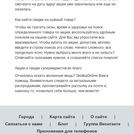
смотрите на дату, вдруг акция уже закончилась или еще не
началась.
Как найти скидки на нужный товар?
Чтобы не тратить силы, время и здоровье на поиск
определенного товара по акции, воспользуйтесь удобным
поиском на нашем сайте. Для Вас мы упростили все
максимально. Чтобы купить по акции, допустим, молоко,
введите в строку поиска это слово. Ничего сложного, все
предельно ясно. Нужно выбрать много всего и не забыть?
Отмечайте галочками нужное, и сохраняйте список покупок!
Акции и скидки супермаркетов во благо
Отчаялись искать желанную вещь? SkidkaOnline Вам в
помощь. Внимательно следите за актуальными
распродажами, просматривайте рассылку на почте и,
наконец-то, позвольте себе больше, чем можете!
Города
|
Карта сайта
|
О сайте
|
Связаться с нами
|
Блог
|
Группа Вконтакте
|
Приложения для телефонов