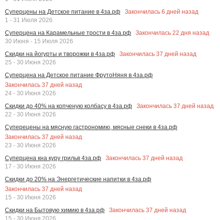
Закончилась
6
дней назад
Суперцены на Детское питание в 4за.рф
1 - 31 Июля 2026
Закончилась
22
дня назад
Суперцена на Карамельные трости в 4за.рф
30 Июня - 15 Июля 2026
Закончилась
37
дней назад
Скидки на йогурты и творожки в 4за.рф
25 - 30 Июня 2026
Суперцена на Детское питание ФрутоНяня в 4за.рф
Закончилась
37
дней назад
24 - 30 Июня 2026
Закончилась
37
дней назад
Скидки до 40% на копченую колбасу в 4за.рф
22 - 30 Июня 2026
Суперецены на мясную гастрономию, мясные снеки в 4за.рф
Закончилась
37
дней назад
23 - 30 Июня 2026
Закончилась
37
дней назад
Суперцена кна куру грильв 4за.рф
17 - 30 Июня 2026
Скидки до 20% на Энергетические напитки в 4за.рф
Закончилась
37
дней назад
15 - 30 Июня 2026
Закончилась
37
дней назад
Скидки на Бытовую химию в 4за.рф
15 - 30 Июня 2026