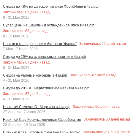
Скидки до 48% на Детское питание ФрутоНяня в 4за.рф
Закончилась
67
дней назад
8 - 31 Мая 2026
Суперцены на Шашлык и охлажденное мясо в 4за.рф
Закончилась
83
дня назад
8 - 15 Мая 2026
Закончилась
60
дней назад
Новики в 4за.рф! гренки и багетики "Фишка"
7 Мая - 7 Июня 2026
Скидки до 25% на алкогольные напитки в 4за.рф
Закончилась
67
дней назад
6 - 31 Мая 2026
Закончилась
67
дней назад
Скидки на Рыбные консервы в 4за.рф
4 - 31 Мая 2026
Скидки до 20% а Энергетические напитки в 4за.рф
Закончилась
67
дней назад
4 - 31 Мая 2026
Закончилась
60
дней назад
Новинки! Семечки От Мартина в 4за.рф
27 Апреля - 7 Июня 2026
Закончилась
88
дней назад
Новинка! Сыр Косичка копченая Сыробогатов
23 Апреля - 10 Мая 2026
Закончилась
67
дней назад
Новинки в 4за. Готовые супы Быстро и вкусно