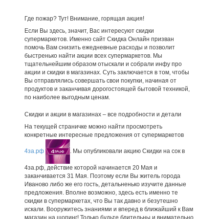
Где пожар? Тут! Внимание, горящая акция!
Если Вы здесь, значит, Вас интересуют скидки
супермаркетов. Именно сайт Скидка Онлайн призван
помочь Вам снизить ежедневные расходы и позволит
быстренько найти акции всех супермаркетов. Мы
тщательнейшим образом отыскали и собрали инфу про
акции и скидки в магазинах. Суть заключается в том, чтобы
Вы отправлялись совершать свои покупки, начиная от
продуктов и заканчивая дорогостоящей бытовой техникой,
по наиболее выгодным ценам.
Скидки и акции в магазинах – все подробности и детали
На текущей страничке можно найти просмотреть
конкретные интересные предложения от супермаркетов
4за.рф
. Мы опубликовали акцию Скидки на сок в
4за.рф, действие которой начинается 20 Мая и
заканчивается 31 Мая. Поэтому если Вы житель города
Иваново либо же его гость, детальненько изучите данные
предложения. Вполне возможно, здесь есть именно те
скидки в супермаркетах, что Вы так давно и безутешно
искали. Вооружитесь знаниями и вперед в ближайший к Вам
магазин на шопинг! Только будьте бдительны и внимательно