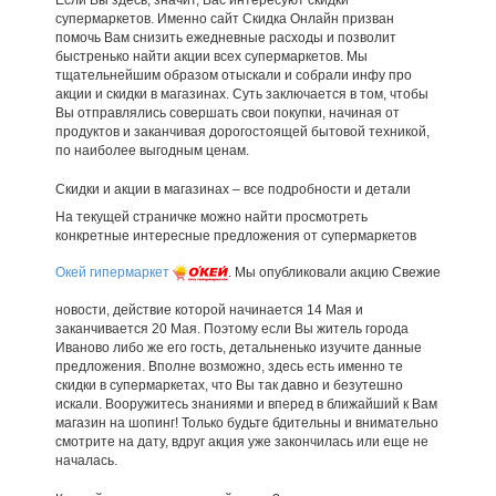
Если Вы здесь, значит, Вас интересуют скидки
супермаркетов. Именно сайт Скидка Онлайн призван
помочь Вам снизить ежедневные расходы и позволит
быстренько найти акции всех супермаркетов. Мы
тщательнейшим образом отыскали и собрали инфу про
акции и скидки в магазинах. Суть заключается в том, чтобы
Вы отправлялись совершать свои покупки, начиная от
продуктов и заканчивая дорогостоящей бытовой техникой,
по наиболее выгодным ценам.
Скидки и акции в магазинах – все подробности и детали
На текущей страничке можно найти просмотреть
конкретные интересные предложения от супермаркетов
Окей гипермаркет
. Мы опубликовали акцию Свежие
новости, действие которой начинается 14 Мая и
заканчивается 20 Мая. Поэтому если Вы житель города
Иваново либо же его гость, детальненько изучите данные
предложения. Вполне возможно, здесь есть именно те
скидки в супермаркетах, что Вы так давно и безутешно
искали. Вооружитесь знаниями и вперед в ближайший к Вам
магазин на шопинг! Только будьте бдительны и внимательно
смотрите на дату, вдруг акция уже закончилась или еще не
началась.