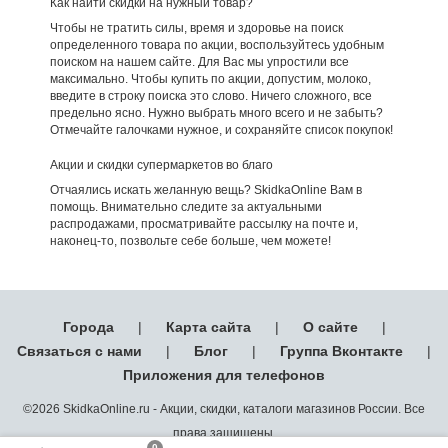
Как найти скидки на нужный товар?
Чтобы не тратить силы, время и здоровье на поиск
определенного товара по акции, воспользуйтесь удобным
поиском на нашем сайте. Для Вас мы упростили все
максимально. Чтобы купить по акции, допустим, молоко,
введите в строку поиска это слово. Ничего сложного, все
предельно ясно. Нужно выбрать много всего и не забыть?
Отмечайте галочками нужное, и сохраняйте список покупок!
Акции и скидки супермаркетов во благо
Отчаялись искать желанную вещь? SkidkaOnline Вам в
помощь. Внимательно следите за актуальными
распродажами, просматривайте рассылку на почте и,
наконец-то, позвольте себе больше, чем можете!
Города
|
Карта сайта
|
О сайте
|
Связаться с нами
|
Блог
|
Группа Вконтакте
|
Приложения для телефонов
©2026 SkidkaOnline.ru - Акции, скидки, каталоги магазинов России. Все
права защищены.
0