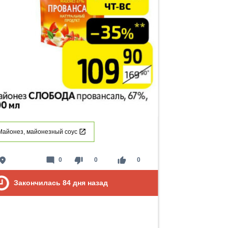
Майонез, майонезный соус
lace
mode_comment
thumb_down
thumb_up
0
0
0
Закончилась
84
дня назад