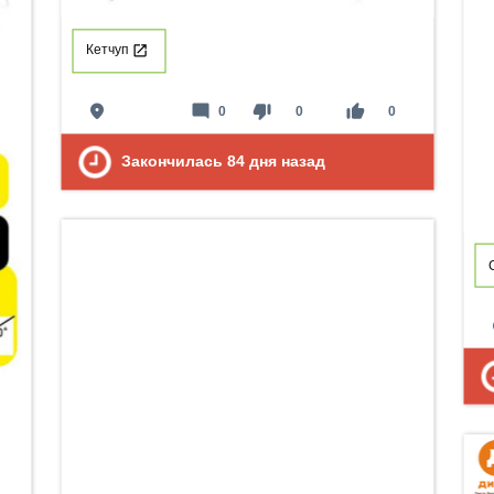
Кетчуп
place
mode_comment
thumb_down
thumb_up
0
0
0
Закончилась
84
дня назад
p