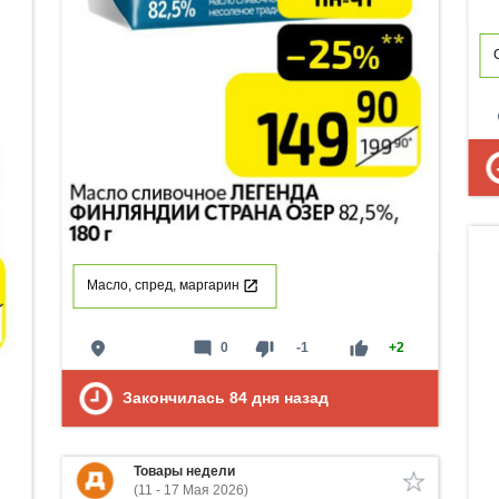
p
Масло, спред, маргарин
place
mode_comment
thumb_down
thumb_up
0
-1
+2
Закончилась
84
дня назад
Товары недели
(11 - 17 Мая 2026)