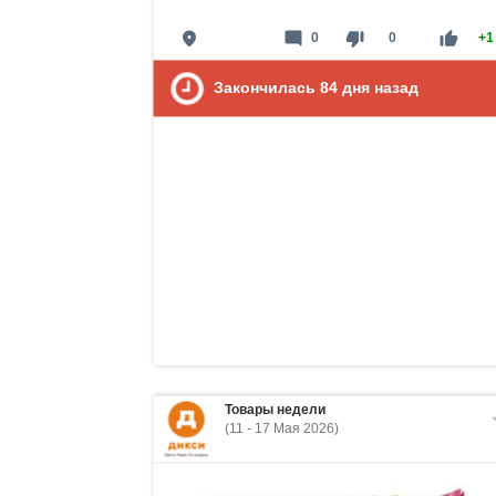
place
mode_comment
thumb_down
thumb_up
0
0
+1
Закончилась
84
дня назад
Товары недели
(11 - 17 Мая 2026)