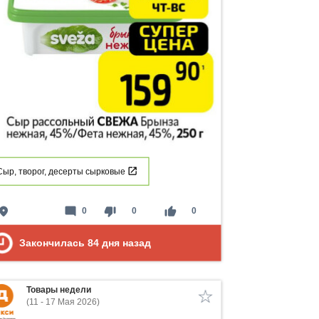
Сыр, творог, десерты сырковые
lace
mode_comment
thumb_down
thumb_up
0
0
0
Закончилась
84
дня назад
Товары недели
(11 - 17 Мая 2026)