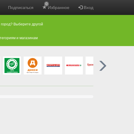
0
Подписаться
Избранное
Вход
 город? Выберите другой
атегориям и магазинам