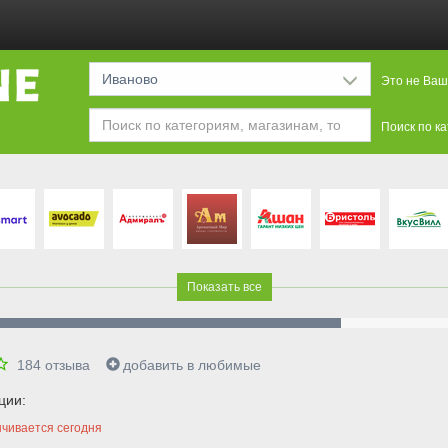
Иваново
Это не Ваш
Поиск по к
Показать все
184
отзыва
добавить в любимые
ции:
нчивается сегодня