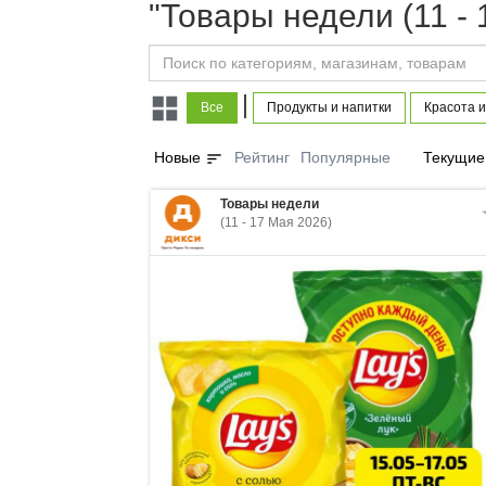
"Товары недели (11 - 
|
Все
Продукты и напитки
Красота и
sort
Новые
Рейтинг
Популярные
Текущие
Товары недели
(11 - 17 Мая 2026)