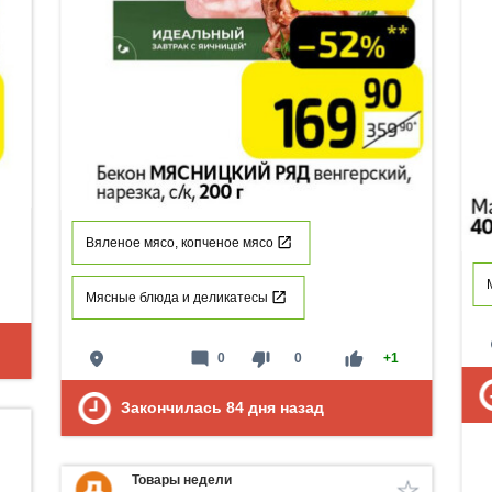
Вяленое мясо, копченое мясо
Мясные блюда и деликатесы
p
place
mode_comment
thumb_down
thumb_up
0
0
+1
Закончилась
84
дня назад
Товары недели