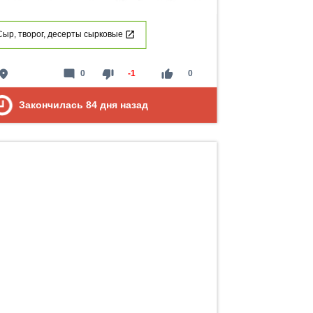
Сыр, творог, десерты сырковые
lace
mode_comment
thumb_down
thumb_up
0
-1
0
Закончилась
84
дня назад