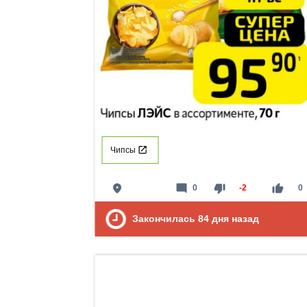
Чипсы
place
mode_comment
thumb_down
thumb_up
0
-2
0
Закончилась
84
дня назад