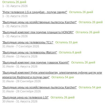
Осталось
26
дней
1 - 31 Августа 2026
Осталось
26
дней
"Купи телевизор LG и саундбар - получи скидку!"
1 - 31 Августа 2026
Осталось
26
дней
"Выгодные цены на хозяйственные пылесосы Karcher!"
1 - 31 Августа 2026
Осталось
26
дней
"Выгодный комплект при покупке планшета HONOR!"
1 - 31 Августа 2026
Осталось
33
дня
"Выгодные цены на телевизоры TCL!"
31 Июля - 7 Сентября 2026
Осталось
8
дней
"Выгодные цены на телевизоры Iffalcon!"
31 Июля - 13 Августа 2026
Осталось
26
дней
"Выгодный комплект при покупке товаров Xiaomi!"
31 Июля - 31 Августа 2026
"Выгодный комплект! Купи электробритву, электричекую зубную щетку или
Осталось
54
дня
ирригатор Redmond и получи скид"
31 Июля - 28 Сентября 2026
Осталось
54
дня
"Выгодные цены на хозяйственные пылесосы Karcher!"
31 Июля - 28 Сентября 2026
Осталось
26
дней
"Выгодная цена на телевизор LG!"
30 Июля - 31 Августа 2026