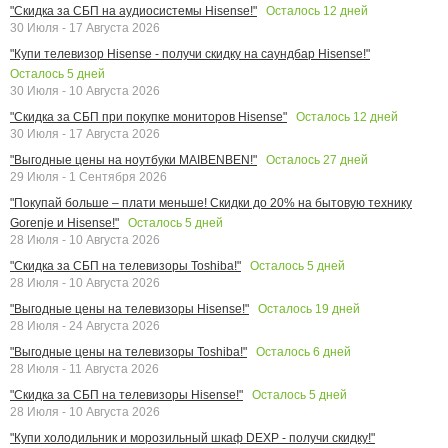
Осталось
12
дней
"Скидка за СБП на аудиосистемы Hisense!"
30 Июля - 17 Августа 2026
"Купи телевизор Hisense - получи скидку на саундбар Hisense!"
Осталось
5
дней
30 Июля - 10 Августа 2026
Осталось
12
дней
"Скидка за СБП при покупке мониторов Hisense"
30 Июля - 17 Августа 2026
Осталось
27
дней
"Выгодные цены на ноутбуки MAIBENBEN!"
29 Июля - 1 Сентября 2026
"Покупай больше – плати меньше! Скидки до 20% на бытовую технику
Осталось
5
дней
Gorenje и Hisense!"
28 Июля - 10 Августа 2026
Осталось
5
дней
"Скидка за СБП на телевизоры Toshiba!"
28 Июля - 10 Августа 2026
Осталось
19
дней
"Выгодные цены на телевизоры Hisense!"
28 Июля - 24 Августа 2026
Осталось
6
дней
"Выгодные цены на телевизоры Toshiba!"
28 Июля - 11 Августа 2026
Осталось
5
дней
"Скидка за СБП на телевизоры Hisense!"
28 Июля - 10 Августа 2026
"Купи холодильник и морозильный шкаф DEXP - получи скидку!"