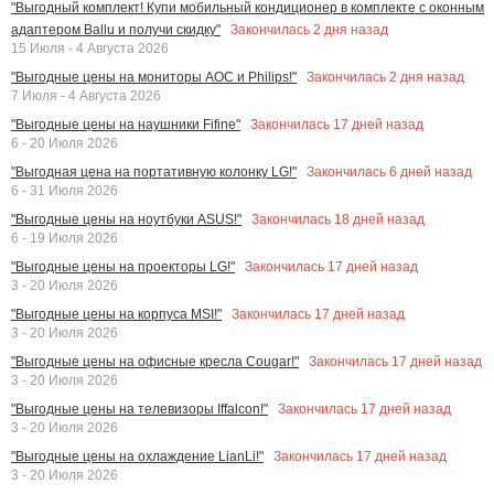
"Выгодный комплект! Купи мобильный кондиционер в комплекте с оконным
Закончилась
2
дня назад
адаптером Ballu и получи скидку"
15 Июля - 4 Августа 2026
Закончилась
2
дня назад
"Выгодные цены на мониторы AOC и Philips!"
7 Июля - 4 Августа 2026
Закончилась
17
дней назад
"Выгодные цены на наушники Fifine"
6 - 20 Июля 2026
Закончилась
6
дней назад
"Выгодная цена на портативную колонку LG!"
6 - 31 Июля 2026
Закончилась
18
дней назад
"Выгодные цены на ноутбуки ASUS!"
6 - 19 Июля 2026
Закончилась
17
дней назад
"Выгодные цены на проекторы LG!"
3 - 20 Июля 2026
Закончилась
17
дней назад
"Выгодные цены на корпуса MSI!"
3 - 20 Июля 2026
Закончилась
17
дней назад
"Выгодные цены на офисные кресла Cougar!"
3 - 20 Июля 2026
Закончилась
17
дней назад
"Выгодные цены на телевизоры Iffalcon!"
3 - 20 Июля 2026
Закончилась
17
дней назад
"Выгодные цены на охлаждение LianLi!"
3 - 20 Июля 2026