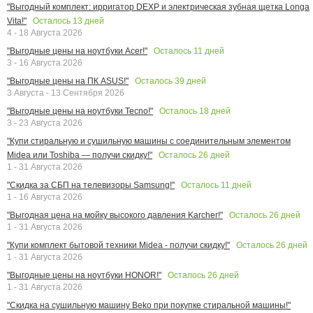
"Выгодный комплект: ирригатор DEXP и электрическая зубная щетка Longa
Осталось
13
дней
Vita!"
4 - 18 Августа 2026
Осталось
11
дней
"Выгодные цены на ноутбуки Acer!"
3 - 16 Августа 2026
Осталось
39
дней
"Выгодные цены на ПК ASUS!"
3 Августа - 13 Сентября 2026
Осталось
18
дней
"Выгодные цены на ноутбуки Tecno!"
3 - 23 Августа 2026
"Купи стиральную и сушильную машины с соединительным элементом
Осталось
26
дней
Midea или Toshiba — получи скидку!"
1 - 31 Августа 2026
Осталось
11
дней
"Скидка за СБП на телевизоры Samsung!"
1 - 16 Августа 2026
Осталось
26
дней
"Выгодная цена на мойку высокого давления Karcher!"
1 - 31 Августа 2026
Осталось
26
дней
"Купи комплект бытовой техники Midea - получи скидку!"
1 - 31 Августа 2026
Осталось
26
дней
"Выгодные цены на ноутбуки HONOR!"
1 - 31 Августа 2026
"Скидка на сушильную машину Beko при покупке стиральной машины!"