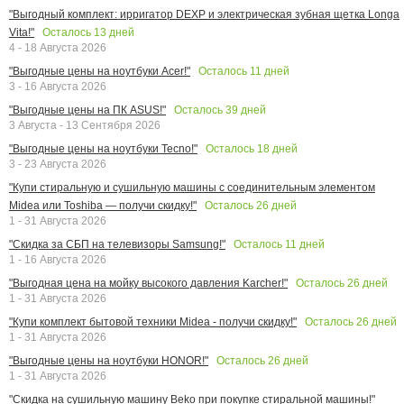
"Выгодный комплект: ирригатор DEXP и электрическая зубная щетка Longa
Осталось
13
дней
Vita!"
4 - 18 Августа 2026
Осталось
11
дней
"Выгодные цены на ноутбуки Acer!"
3 - 16 Августа 2026
Осталось
39
дней
"Выгодные цены на ПК ASUS!"
3 Августа - 13 Сентября 2026
Осталось
18
дней
"Выгодные цены на ноутбуки Tecno!"
3 - 23 Августа 2026
"Купи стиральную и сушильную машины с соединительным элементом
Осталось
26
дней
Midea или Toshiba — получи скидку!"
1 - 31 Августа 2026
Осталось
11
дней
"Скидка за СБП на телевизоры Samsung!"
1 - 16 Августа 2026
Осталось
26
дней
"Выгодная цена на мойку высокого давления Karcher!"
1 - 31 Августа 2026
Осталось
26
дней
"Купи комплект бытовой техники Midea - получи скидку!"
1 - 31 Августа 2026
Осталось
26
дней
"Выгодные цены на ноутбуки HONOR!"
1 - 31 Августа 2026
"Скидка на сушильную машину Beko при покупке стиральной машины!"