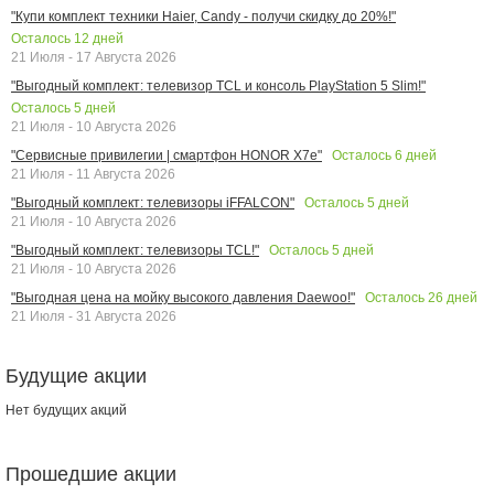
"Купи комплект техники Haier, Candy - получи скидку до 20%!"
Осталось
12
дней
21 Июля - 17 Августа 2026
"Выгодный комплект: телевизор TCL и консоль PlayStation 5 Slim!"
Осталось
5
дней
21 Июля - 10 Августа 2026
Осталось
6
дней
"Сервисные привилегии | смартфон HONOR X7e"
21 Июля - 11 Августа 2026
Осталось
5
дней
"Выгодный комплект: телевизоры iFFALCON"
21 Июля - 10 Августа 2026
Осталось
5
дней
"Выгодный комплект: телевизоры TCL!"
21 Июля - 10 Августа 2026
Осталось
26
дней
"Выгодная цена на мойку высокого давления Daewoo!"
21 Июля - 31 Августа 2026
Будущие акции
Нет будущих акций
Прошедшие акции