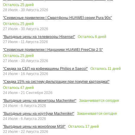
Осталось
25
дней
28 Июля - 30 Августа 2026
"Сервисные привилегии | Смартфоны HUAWEI серии Pura 90s"
Осталось
25
дней
27 Июля - 30 Августа 2026
Осталось
6
дней
"Выгодные цены на телевизоры Hisense!"
27 Июля - 11 Августа 2026
"Сервисные привилегии | Наушники HUAWEI FreeClip 2 S"
Осталось
25
дней
27 Июля - 30 Августа 2026
Осталось
11
дней
"Скидка за СБП на кофемашины Philips и Saeco!"
24 Июля - 16 Августа 2026
"Скидка 15% на систему фильтрации при покупке картриджа!"
Осталось
47
дней
24 Июля - 21 Сентября 2026
Заканчивается сегодня
"Выгодные цены на мониторы Machenike!"
24 Июля - 6 Августа 2026
Заканчивается сегодня
"Выгодные цены на ноутбуки Machenike!"
24 Июля - 6 Августа 2026
Осталось
17
дней
"Выгодные цены на моноблоки MSI!"
22 Июля - 22 Августа 2026