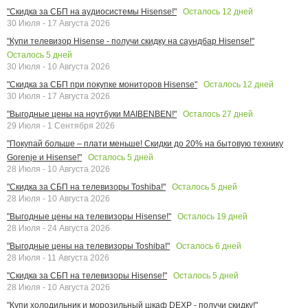
Осталось
12
дней
"Скидка за СБП на аудиосистемы Hisense!"
30 Июля - 17 Августа 2026
"Купи телевизор Hisense - получи скидку на саундбар Hisense!"
Осталось
5
дней
30 Июля - 10 Августа 2026
Осталось
12
дней
"Скидка за СБП при покупке мониторов Hisense"
30 Июля - 17 Августа 2026
Осталось
27
дней
"Выгодные цены на ноутбуки MAIBENBEN!"
29 Июля - 1 Сентября 2026
"Покупай больше – плати меньше! Скидки до 20% на бытовую технику
Осталось
5
дней
Gorenje и Hisense!"
28 Июля - 10 Августа 2026
Осталось
5
дней
"Скидка за СБП на телевизоры Toshiba!"
28 Июля - 10 Августа 2026
Осталось
19
дней
"Выгодные цены на телевизоры Hisense!"
28 Июля - 24 Августа 2026
Осталось
6
дней
"Выгодные цены на телевизоры Toshiba!"
28 Июля - 11 Августа 2026
Осталось
5
дней
"Скидка за СБП на телевизоры Hisense!"
28 Июля - 10 Августа 2026
"Купи холодильник и морозильный шкаф DEXP - получи скидку!"