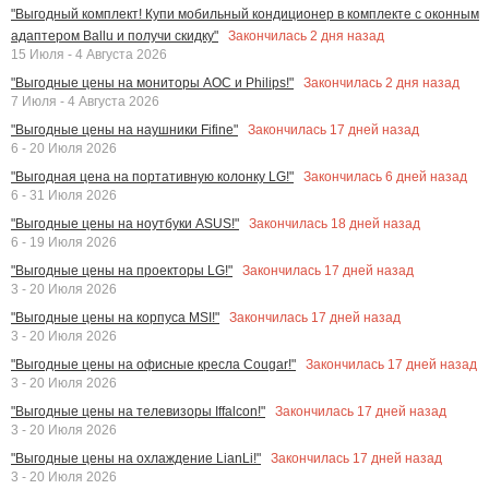
"Выгодный комплект! Купи мобильный кондиционер в комплекте с оконным
Закончилась
2
дня назад
адаптером Ballu и получи скидку"
15 Июля - 4 Августа 2026
Закончилась
2
дня назад
"Выгодные цены на мониторы AOC и Philips!"
7 Июля - 4 Августа 2026
Закончилась
17
дней назад
"Выгодные цены на наушники Fifine"
6 - 20 Июля 2026
Закончилась
6
дней назад
"Выгодная цена на портативную колонку LG!"
6 - 31 Июля 2026
Закончилась
18
дней назад
"Выгодные цены на ноутбуки ASUS!"
6 - 19 Июля 2026
Закончилась
17
дней назад
"Выгодные цены на проекторы LG!"
3 - 20 Июля 2026
Закончилась
17
дней назад
"Выгодные цены на корпуса MSI!"
3 - 20 Июля 2026
Закончилась
17
дней назад
"Выгодные цены на офисные кресла Cougar!"
3 - 20 Июля 2026
Закончилась
17
дней назад
"Выгодные цены на телевизоры Iffalcon!"
3 - 20 Июля 2026
Закончилась
17
дней назад
"Выгодные цены на охлаждение LianLi!"
3 - 20 Июля 2026