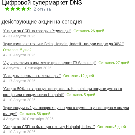
Цифровой супермаркет DNS
2
отзыва
Действующие акции на сегодня
Осталось
26
дней
"Скидка за СБП на товары «Редмонд»!"
4 - 31 Августа 2026
"Купи комплект техники Beko, Hotpoint, Indesit - получи скидку до 30%!"
Осталось
5
дней
4 - 10 Августа 2026
Осталось
27
дней
"Аудиосистема в комплекте при покупке ТВ Samsung!"
4 Августа - 1 Сентября 2026
Осталось
12
дней
"Выгодные цены на телевизоры!"
4 - 17 Августа 2026
"Скидка 50% на варочную поверхность Hotpoint при покупке духового
Осталось
5
дней
шкафа или холодильника Hotpoint!"
4 - 10 Августа 2026
"Купи вакуумный упаковщик + рулон для вакуумного упаковщика = получи
Осталось
56
дней
выгоду!"
4 Августа - 30 Сентября 2026
Осталось
5
дней
"Скидка за СБП на бытовую технику Hotpoint, Indesit!"
4 - 10 Августа 2026