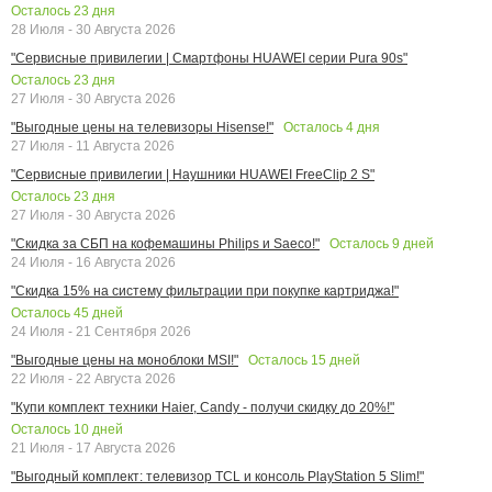
Осталось
23
дня
28 Июля - 30 Августа 2026
"Сервисные привилегии | Смартфоны HUAWEI серии Pura 90s"
Осталось
23
дня
27 Июля - 30 Августа 2026
Осталось
4
дня
"Выгодные цены на телевизоры Hisense!"
27 Июля - 11 Августа 2026
"Сервисные привилегии | Наушники HUAWEI FreeClip 2 S"
Осталось
23
дня
27 Июля - 30 Августа 2026
Осталось
9
дней
"Скидка за СБП на кофемашины Philips и Saeco!"
24 Июля - 16 Августа 2026
"Скидка 15% на систему фильтрации при покупке картриджа!"
Осталось
45
дней
24 Июля - 21 Сентября 2026
Осталось
15
дней
"Выгодные цены на моноблоки MSI!"
22 Июля - 22 Августа 2026
"Купи комплект техники Haier, Candy - получи скидку до 20%!"
Осталось
10
дней
21 Июля - 17 Августа 2026
"Выгодный комплект: телевизор TCL и консоль PlayStation 5 Slim!"