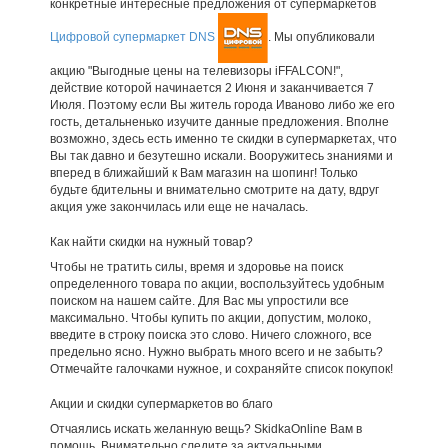
конкретные интересные предложения от супермаркетов
Цифровой супермаркет DNS
. Мы опубликовали
акцию "Выгодные цены на телевизоры iFFALCON!",
действие которой начинается 2 Июня и заканчивается 7
Июля. Поэтому если Вы житель города Иваново либо же его
гость, детальненько изучите данные предложения. Вполне
возможно, здесь есть именно те скидки в супермаркетах, что
Вы так давно и безутешно искали. Вооружитесь знаниями и
вперед в ближайший к Вам магазин на шопинг! Только
будьте бдительны и внимательно смотрите на дату, вдруг
акция уже закончилась или еще не началась.
Как найти скидки на нужный товар?
Чтобы не тратить силы, время и здоровье на поиск
определенного товара по акции, воспользуйтесь удобным
поиском на нашем сайте. Для Вас мы упростили все
максимально. Чтобы купить по акции, допустим, молоко,
введите в строку поиска это слово. Ничего сложного, все
предельно ясно. Нужно выбрать много всего и не забыть?
Отмечайте галочками нужное, и сохраняйте список покупок!
Акции и скидки супермаркетов во благо
Отчаялись искать желанную вещь? SkidkaOnline Вам в
помощь. Внимательно следите за актуальными