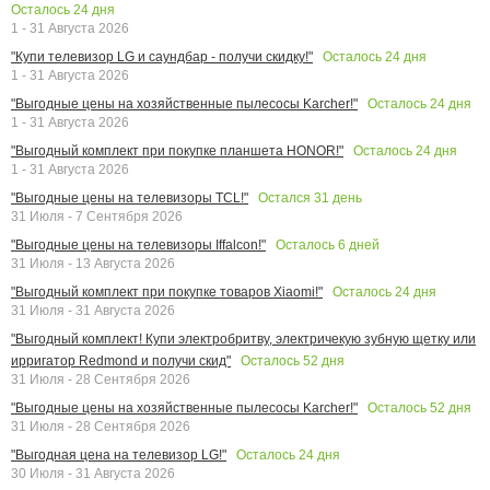
Осталось
24
дня
1 - 31 Августа 2026
Осталось
24
дня
"Купи телевизор LG и саундбар - получи скидку!"
1 - 31 Августа 2026
Осталось
24
дня
"Выгодные цены на хозяйственные пылесосы Karcher!"
1 - 31 Августа 2026
Осталось
24
дня
"Выгодный комплект при покупке планшета HONOR!"
1 - 31 Августа 2026
Остался
31
день
"Выгодные цены на телевизоры TCL!"
31 Июля - 7 Сентября 2026
Осталось
6
дней
"Выгодные цены на телевизоры Iffalcon!"
31 Июля - 13 Августа 2026
Осталось
24
дня
"Выгодный комплект при покупке товаров Xiaomi!"
31 Июля - 31 Августа 2026
"Выгодный комплект! Купи электробритву, электричекую зубную щетку или
Осталось
52
дня
ирригатор Redmond и получи скид"
31 Июля - 28 Сентября 2026
Осталось
52
дня
"Выгодные цены на хозяйственные пылесосы Karcher!"
31 Июля - 28 Сентября 2026
Осталось
24
дня
"Выгодная цена на телевизор LG!"
30 Июля - 31 Августа 2026