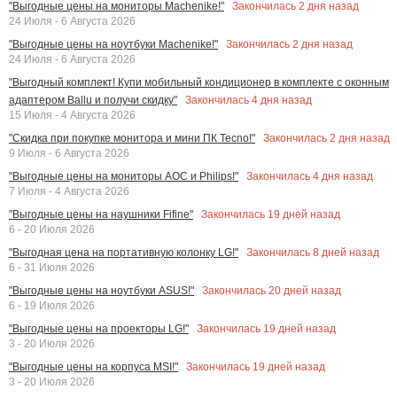
Закончилась
2
дня назад
"Выгодные цены на мониторы Machenike!"
24 Июля - 6 Августа 2026
Закончилась
2
дня назад
"Выгодные цены на ноутбуки Machenike!"
24 Июля - 6 Августа 2026
"Выгодный комплект! Купи мобильный кондиционер в комплекте с оконным
Закончилась
4
дня назад
адаптером Ballu и получи скидку"
15 Июля - 4 Августа 2026
Закончилась
2
дня назад
"Скидка при покупке монитора и мини ПК Tecno!"
9 Июля - 6 Августа 2026
Закончилась
4
дня назад
"Выгодные цены на мониторы AOC и Philips!"
7 Июля - 4 Августа 2026
Закончилась
19
дней назад
"Выгодные цены на наушники Fifine"
6 - 20 Июля 2026
Закончилась
8
дней назад
"Выгодная цена на портативную колонку LG!"
6 - 31 Июля 2026
Закончилась
20
дней назад
"Выгодные цены на ноутбуки ASUS!"
6 - 19 Июля 2026
Закончилась
19
дней назад
"Выгодные цены на проекторы LG!"
3 - 20 Июля 2026
Закончилась
19
дней назад
"Выгодные цены на корпуса MSI!"
3 - 20 Июля 2026