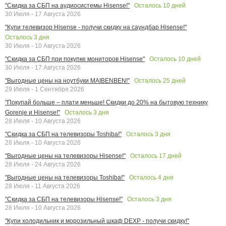
Осталось
10
дней
"Скидка за СБП на аудиосистемы Hisense!"
30 Июля - 17 Августа 2026
"Купи телевизор Hisense - получи скидку на саундбар Hisense!"
Осталось
3
дня
30 Июля - 10 Августа 2026
Осталось
10
дней
"Скидка за СБП при покупке мониторов Hisense"
30 Июля - 17 Августа 2026
Осталось
25
дней
"Выгодные цены на ноутбуки MAIBENBEN!"
29 Июля - 1 Сентября 2026
"Покупай больше – плати меньше! Скидки до 20% на бытовую технику
Осталось
3
дня
Gorenje и Hisense!"
28 Июля - 10 Августа 2026
Осталось
3
дня
"Скидка за СБП на телевизоры Toshiba!"
28 Июля - 10 Августа 2026
Осталось
17
дней
"Выгодные цены на телевизоры Hisense!"
28 Июля - 24 Августа 2026
Осталось
4
дня
"Выгодные цены на телевизоры Toshiba!"
28 Июля - 11 Августа 2026
Осталось
3
дня
"Скидка за СБП на телевизоры Hisense!"
28 Июля - 10 Августа 2026
"Купи холодильник и морозильный шкаф DEXP - получи скидку!"