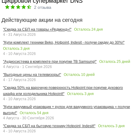
Цифровой супермаркет DNS
2
отзыва
Действующие акции на сегодня
Осталось
24
дня
"Скидка за СБП на товары «Редмонд»!"
4 - 31 Августа 2026
"Купи комплект техники Beko, Hotpoint, Indesit - получи скидку до 30%!"
Осталось
3
дня
4 - 10 Августа 2026
Осталось
25
дней
"Аудиосистема в комплекте при покупке ТВ Samsung!"
4 Августа - 1 Сентября 2026
Осталось
10
дней
"Выгодные цены на телевизоры!"
4 - 17 Августа 2026
"Скидка 50% на варочную поверхность Hotpoint при покупке духового
Осталось
3
дня
шкафа или холодильника Hotpoint!"
4 - 10 Августа 2026
"Купи вакуумный упаковщик + рулон для вакуумного упаковщика = получи
Осталось
54
дня
выгоду!"
4 Августа - 30 Сентября 2026
Осталось
3
дня
"Скидка за СБП на бытовую технику Hotpoint, Indesit!"
4 - 10 Августа 2026