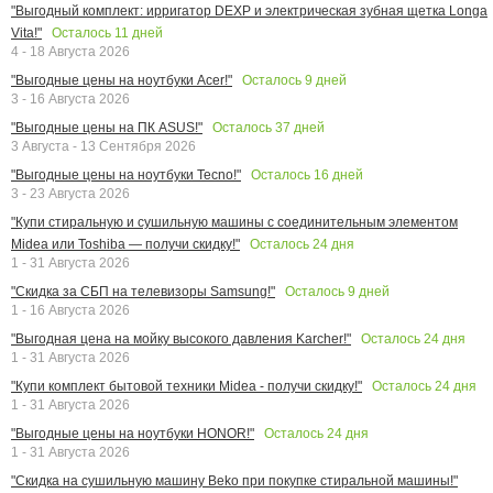
"Выгодный комплект: ирригатор DEXP и электрическая зубная щетка Longa
Осталось
11
дней
Vita!"
4 - 18 Августа 2026
Осталось
9
дней
"Выгодные цены на ноутбуки Acer!"
3 - 16 Августа 2026
Осталось
37
дней
"Выгодные цены на ПК ASUS!"
3 Августа - 13 Сентября 2026
Осталось
16
дней
"Выгодные цены на ноутбуки Tecno!"
3 - 23 Августа 2026
"Купи стиральную и сушильную машины с соединительным элементом
Осталось
24
дня
Midea или Toshiba — получи скидку!"
1 - 31 Августа 2026
Осталось
9
дней
"Скидка за СБП на телевизоры Samsung!"
1 - 16 Августа 2026
Осталось
24
дня
"Выгодная цена на мойку высокого давления Karcher!"
1 - 31 Августа 2026
Осталось
24
дня
"Купи комплект бытовой техники Midea - получи скидку!"
1 - 31 Августа 2026
Осталось
24
дня
"Выгодные цены на ноутбуки HONOR!"
1 - 31 Августа 2026
"Скидка на сушильную машину Beko при покупке стиральной машины!"