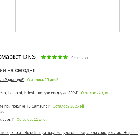
рмаркет DNS
2
отзыва
ии на сегодня
Осталось
25
дней
ы «Редмонд»!"
Осталось
4
дня
o, Hotpoint, Indesit - получи скидку до 30%!"
Осталось
26
дней
те при покупке ТВ Samsung!"
026
Осталось
11
дней
изоры!"
поверхность Hotpoint при покупке духового шкафа или холодильника Hotpoint!