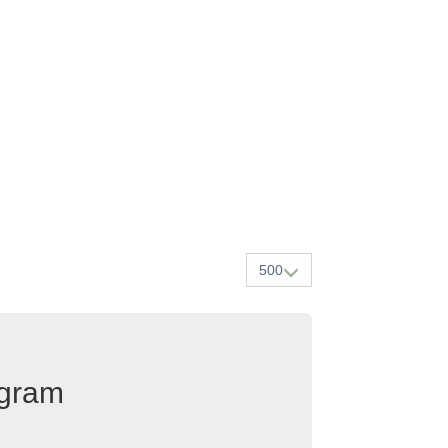
500
egram