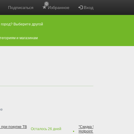
0
Подписаться
Избранное
Вход
 город? Выберите другой
атегориям и магазинам
ые
 при покупке ТВ
"Скидка 50% на варочную повер
Осталось
26
дней
Hotpoint при покупке духового 