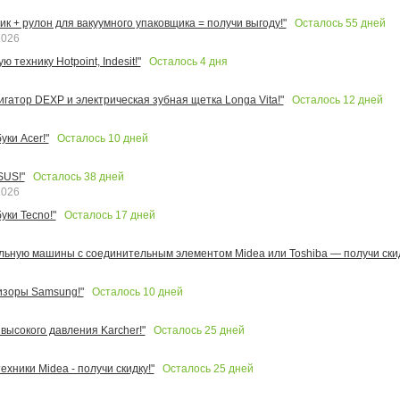
Осталось
55
дней
к + рулон для вакуумного упаковщика = получи выгоду!"
2026
Осталось
4
дня
 технику Hotpoint, Indesit!"
Осталось
12
дней
игатор DEXP и электрическая зубная щетка Longa Vita!"
Осталось
10
дней
ки Acer!"
Осталось
38
дней
SUS!"
2026
Осталось
17
дней
уки Tecno!"
льную машины с соединительным элементом Midea или Toshiba — получи скид
Осталось
10
дней
изоры Samsung!"
Осталось
25
дней
высокого давления Karcher!"
Осталось
25
дней
ехники Midea - получи скидку!"