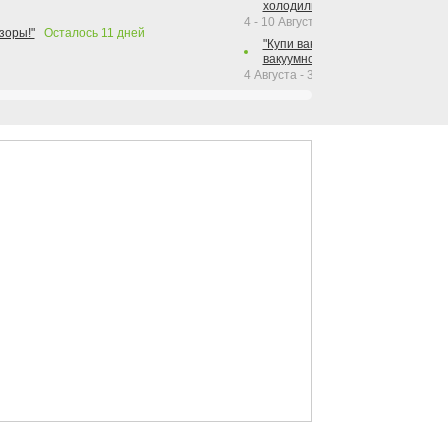
холодильника Hotpoint!"
4 - 10 Августа 2026
зоры!"
Осталось
11
дней
"Купи вакуумный упаковщик + р
вакуумного упаковщика = получи
4 Августа - 30 Сентября 2026