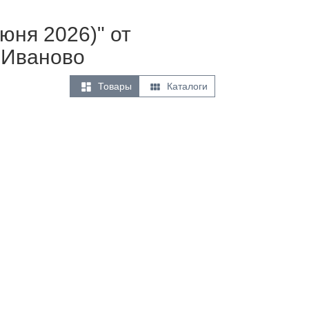
юня 2026)" от
 Иваново


Товары
Каталоги