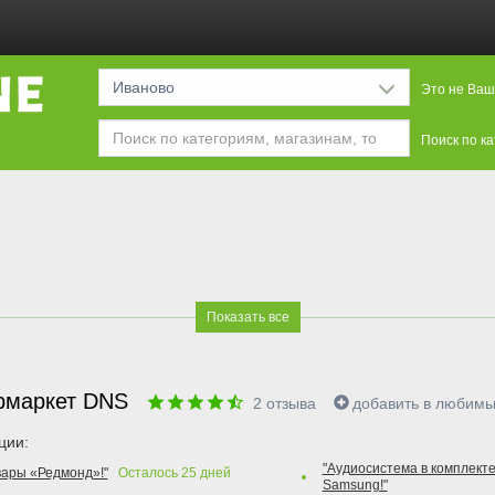
Иваново
Это не Ваш
Поиск по к
Показать все
рмаркет DNS
2
отзыва
добавить в любим
ции:
"Аудиосистема в комплекте
вары «Редмонд»!"
Осталось
25
дней
Samsung!"