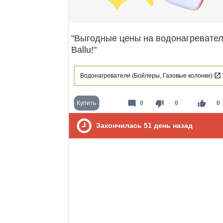
"Выгодные цены на водонагревате
Ballu!"
Водонагреватели (Бойлеры, Газовые колонки)
mode_comment
thumb_down
thumb_up
Купить
0
0
0
Закончилась
51
день назад