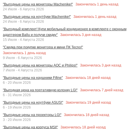
Закончилась
1
день назад
"Выгодные цены на мониторы Machenike!"
24 Июля - 6 Августа 2026
Закончилась
1
день назад
"Выгодные цены на ноутбуки Machenike!"
24 Июля - 6 Августа 2026
"Выгодный комплект! Купи мобильный кондиционер в комплекте с оконным
Закончилась
3
дня назад
адаптером Ballu и получи скидку"
15 Июля - 4 Августа 2026
"Скидка при покупке монитора и мини ПК Tecno!"
Закончилась
1
день назад
9 Июля - 6 Августа 2026
Закончилась
3
дня назад
"Выгодные цены на мониторы AOC и Philips!"
7 Июля - 4 Августа 2026
Закончилась
18
дней назад
"Выгодные цены на наушники Fifine"
6 - 20 Июля 2026
Закончилась
7
дней назад
"Выгодная цена на портативную колонку LG!"
6 - 31 Июля 2026
Закончилась
19
дней назад
"Выгодные цены на ноутбуки ASUS!"
6 - 19 Июля 2026
Закончилась
18
дней назад
"Выгодные цены на проекторы LG!"
3 - 20 Июля 2026
Закончилась
18
дней назад
"Выгодные цены на корпуса MSI!"