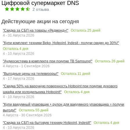
Цифровой супермаркет DNS
2
отзыва
Действующие акции на сегодня
Осталось
25
дней
"Скидка за СБП на товары «Редмонд»!"
4 - 31 Августа 2026
"Купи комплект техники Beko, Hotpoint, Indesit - получи скидку до 30%!"
Осталось
4
дня
4 - 10 Августа 2026
Осталось
26
дней
"Аудиосистема в комплекте при покупке ТВ Samsung!"
4 Августа - 1 Сентября 2026
Осталось
11
дней
"Выгодные цены на телевизоры!"
4 - 17 Августа 2026
"Скидка 50% на варочную поверхность Hotpoint при покупке духового
Осталось
4
дня
шкафа или холодильника Hotpoint!"
4 - 10 Августа 2026
"Купи вакуумный упаковщик + рулон для вакуумного упаковщика = получи
Осталось
55
дней
выгоду!"
4 Августа - 30 Сентября 2026
Осталось
4
дня
"Скидка за СБП на бытовую технику Hotpoint, Indesit!"
4 - 10 Августа 2026