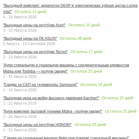
"Выгодный комплект: ирригатор DEXP и электрическая зубная щетка Longa
Осталось
12
дней
Vita!"
4 - 18 Августа 2026
Осталось
10
дней
"Выгодные цены на ноутбуки Acer!"
3 - 16 Августа 2026
Осталось
38
дней
"Выгодные цены на ПК ASUS!"
3 Августа - 13 Сентября 2026
Осталось
17
дней
"Выгодные цены на ноутбуки Tecno!"
3 - 23 Августа 2026
"Купи стиральную и сушильную машины с соединительным элементом
Осталось
25
дней
Midea или Toshiba — получи скидку!"
1 - 31 Августа 2026
Осталось
10
дней
"Скидка за СБП на телевизоры Samsung!"
1 - 16 Августа 2026
Осталось
25
дней
"Выгодная цена на мойку высокого давления Karcher!"
1 - 31 Августа 2026
Осталось
25
дней
"Купи комплект бытовой техники Midea - получи скидку!"
1 - 31 Августа 2026
Осталось
25
дней
"Выгодные цены на ноутбуки HONOR!"
1 - 31 Августа 2026
"Скидка на сушильную машину Beko при покупке стиральной машины!"