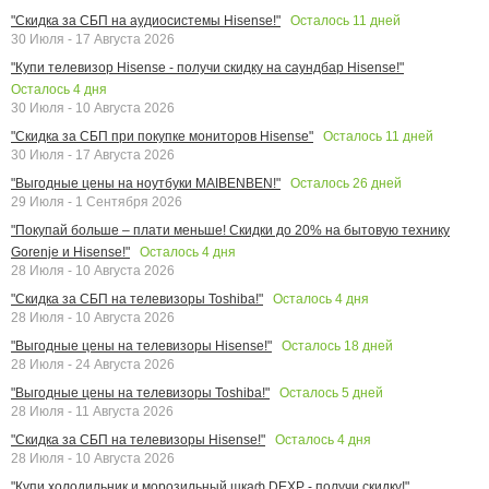
Осталось
11
дней
"Скидка за СБП на аудиосистемы Hisense!"
30 Июля - 17 Августа 2026
"Купи телевизор Hisense - получи скидку на саундбар Hisense!"
Осталось
4
дня
30 Июля - 10 Августа 2026
Осталось
11
дней
"Скидка за СБП при покупке мониторов Hisense"
30 Июля - 17 Августа 2026
Осталось
26
дней
"Выгодные цены на ноутбуки MAIBENBEN!"
29 Июля - 1 Сентября 2026
"Покупай больше – плати меньше! Скидки до 20% на бытовую технику
Осталось
4
дня
Gorenje и Hisense!"
28 Июля - 10 Августа 2026
Осталось
4
дня
"Скидка за СБП на телевизоры Toshiba!"
28 Июля - 10 Августа 2026
Осталось
18
дней
"Выгодные цены на телевизоры Hisense!"
28 Июля - 24 Августа 2026
Осталось
5
дней
"Выгодные цены на телевизоры Toshiba!"
28 Июля - 11 Августа 2026
Осталось
4
дня
"Скидка за СБП на телевизоры Hisense!"
28 Июля - 10 Августа 2026
"Купи холодильник и морозильный шкаф DEXP - получи скидку!"