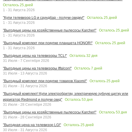
Осталось
25
дней
1 - 31 Августа 2026
Осталось
25
дней
"Купи телевизор LG и саундбар - получи скидку!"
1 - 31 Августа 2026
Осталось
25
дней
"Выгодные цены на хозяйственные пылесосы Karcher!"
1 - 31 Августа 2026
Осталось
25
дней
"Выгодный комплект при покупке планшета HONOR!"
1 - 31 Августа 2026
Осталось
32
дня
"Выгодные цены на телевизоры TCL!"
31 Июля - 7 Сентября 2026
Осталось
7
дней
"Выгодные цены на телевизоры Iffalcon!"
31 Июля - 13 Августа 2026
Осталось
25
дней
"Выгодный комплект при покупке товаров Xiaomi!"
31 Июля - 31 Августа 2026
"Выгодный комплект! Купи электробритву, электричекую зубную щетку или
Осталось
53
дня
ирригатор Redmond и получи скид"
31 Июля - 28 Сентября 2026
Осталось
53
дня
"Выгодные цены на хозяйственные пылесосы Karcher!"
31 Июля - 28 Сентября 2026
Осталось
25
дней
"Выгодная цена на телевизор LG!"
30 Июля - 31 Августа 2026