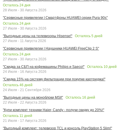
Осталось
24
дня
28 Июля - 30 Августа 2026
"Сервисные привилегии | Смартфоны HUAWEI серии Pura 90s"
Осталось
24
дня
27 Июля - 30 Августа 2026
Осталось
5
дней
"Выгодные цены на телевизоры Hisense!"
27 Июля - 11 Августа 2026
"Сервисные привилегии | Наушники HUAWEI FreeClip 2 S"
Осталось
24
дня
27 Июля - 30 Августа 2026
Осталось
10
дней
"Скидка за СБП на кофемашины Philips и Saeco!"
24 Июля - 16 Августа 2026
"Скидка 15% на систему фильтрации при покупке картриджа!"
Осталось
46
дней
24 Июля - 21 Сентября 2026
Осталось
16
дней
"Выгодные цены на моноблоки MSI!"
22 Июля - 22 Августа 2026
"Купи комплект техники Haier, Candy - получи скидку до 20%!"
Осталось
11
дней
21 Июля - 17 Августа 2026
"Выгодный комплект: телевизор TCL и консоль PlayStation 5 Slim!"