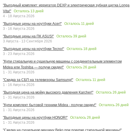
"Выгодный комплект: ирригатор DEXP и электрическая зубная щетка Longa
Осталось
13
дней
Vita!"
4 - 18 Августа 2026
Осталось
11
дней
"Выгодные цены на ноутбуки Acer!"
3 - 16 Августа 2026
Осталось
39
дней
"Выгодные цены на ПК ASUS!"
3 Августа - 13 Сентября 2026
Осталось
18
дней
"Выгодные цены на ноутбуки Tecno!"
3 - 23 Августа 2026
"Купи стиральную и сушильную машины с соединительным элементом
Осталось
26
дней
Midea или Toshiba — получи скидку!"
1 - 31 Августа 2026
Осталось
11
дней
"Скидка за СБП на телевизоры Samsung!"
1 - 16 Августа 2026
Осталось
26
дней
"Выгодная цена на мойку высокого давления Karcher!"
1 - 31 Августа 2026
Осталось
26
дней
"Купи комплект бытовой техники Midea - получи скидку!"
1 - 31 Августа 2026
Осталось
26
дней
"Выгодные цены на ноутбуки HONOR!"
1 - 31 Августа 2026
"Скидка на сушильную машину Beko при покупке стиральной машины!"