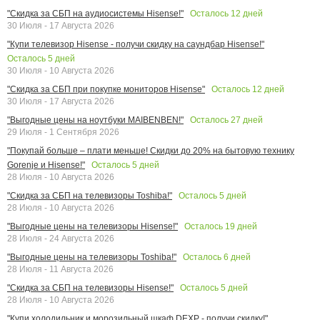
Осталось
12
дней
"Скидка за СБП на аудиосистемы Hisense!"
30 Июля - 17 Августа 2026
"Купи телевизор Hisense - получи скидку на саундбар Hisense!"
Осталось
5
дней
30 Июля - 10 Августа 2026
Осталось
12
дней
"Скидка за СБП при покупке мониторов Hisense"
30 Июля - 17 Августа 2026
Осталось
27
дней
"Выгодные цены на ноутбуки MAIBENBEN!"
29 Июля - 1 Сентября 2026
"Покупай больше – плати меньше! Скидки до 20% на бытовую технику
Осталось
5
дней
Gorenje и Hisense!"
28 Июля - 10 Августа 2026
Осталось
5
дней
"Скидка за СБП на телевизоры Toshiba!"
28 Июля - 10 Августа 2026
Осталось
19
дней
"Выгодные цены на телевизоры Hisense!"
28 Июля - 24 Августа 2026
Осталось
6
дней
"Выгодные цены на телевизоры Toshiba!"
28 Июля - 11 Августа 2026
Осталось
5
дней
"Скидка за СБП на телевизоры Hisense!"
28 Июля - 10 Августа 2026
"Купи холодильник и морозильный шкаф DEXP - получи скидку!"