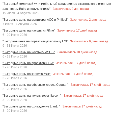
"Выгодный комплект! Купи мобильный кондиционер в комплекте с оконным
Закончилась
2
дня назад
адаптером Ballu и получи скидку"
15 Июля - 4 Августа 2026
Закончилась
2
дня назад
"Выгодные цены на мониторы AOC и Philips!"
7 Июля - 4 Августа 2026
Закончилась
17
дней назад
"Выгодные цены на наушники Fifine"
6 - 20 Июля 2026
Закончилась
6
дней назад
"Выгодная цена на портативную колонку LG!"
6 - 31 Июля 2026
Закончилась
18
дней назад
"Выгодные цены на ноутбуки ASUS!"
6 - 19 Июля 2026
Закончилась
17
дней назад
"Выгодные цены на проекторы LG!"
3 - 20 Июля 2026
Закончилась
17
дней назад
"Выгодные цены на корпуса MSI!"
3 - 20 Июля 2026
Закончилась
17
дней назад
"Выгодные цены на офисные кресла Cougar!"
3 - 20 Июля 2026
Закончилась
17
дней назад
"Выгодные цены на телевизоры Iffalcon!"
3 - 20 Июля 2026
Закончилась
17
дней назад
"Выгодные цены на охлаждение LianLi!"
3 - 20 Июля 2026