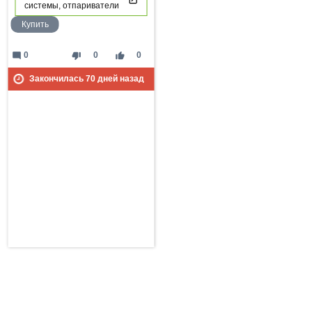
системы, отпариватели
Купить
mode_comment
thumb_down
thumb_up
0
0
0
Закончилась
70
дней назад