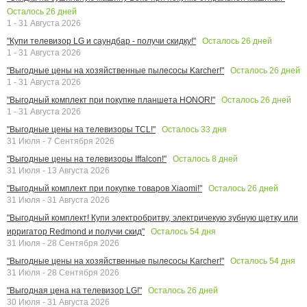
Осталось
26
дней
1 - 31 Августа 2026
Осталось
26
дней
"Купи телевизор LG и саундбар - получи скидку!"
1 - 31 Августа 2026
Осталось
26
дней
"Выгодные цены на хозяйственные пылесосы Karcher!"
1 - 31 Августа 2026
Осталось
26
дней
"Выгодный комплект при покупке планшета HONOR!"
1 - 31 Августа 2026
Осталось
33
дня
"Выгодные цены на телевизоры TCL!"
31 Июля - 7 Сентября 2026
Осталось
8
дней
"Выгодные цены на телевизоры Iffalcon!"
31 Июля - 13 Августа 2026
Осталось
26
дней
"Выгодный комплект при покупке товаров Xiaomi!"
31 Июля - 31 Августа 2026
"Выгодный комплект! Купи электробритву, электричекую зубную щетку или
Осталось
54
дня
ирригатор Redmond и получи скид"
31 Июля - 28 Сентября 2026
Осталось
54
дня
"Выгодные цены на хозяйственные пылесосы Karcher!"
31 Июля - 28 Сентября 2026
Осталось
26
дней
"Выгодная цена на телевизор LG!"
30 Июля - 31 Августа 2026