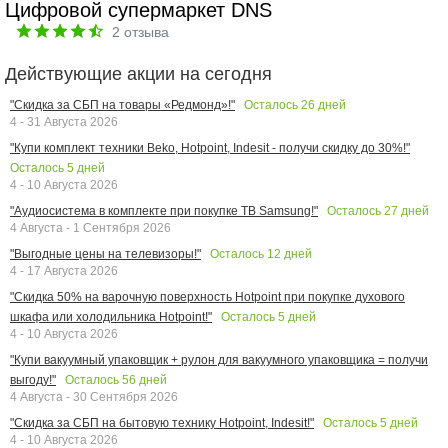
Цифровой супермаркет DNS
2
отзыва
Действующие акции на сегодня
Осталось
26
дней
"Скидка за СБП на товары «Редмонд»!"
4 - 31 Августа 2026
"Купи комплект техники Beko, Hotpoint, Indesit - получи скидку до 30%!"
Осталось
5
дней
4 - 10 Августа 2026
Осталось
27
дней
"Аудиосистема в комплекте при покупке ТВ Samsung!"
4 Августа - 1 Сентября 2026
Осталось
12
дней
"Выгодные цены на телевизоры!"
4 - 17 Августа 2026
"Скидка 50% на варочную поверхность Hotpoint при покупке духового
Осталось
5
дней
шкафа или холодильника Hotpoint!"
4 - 10 Августа 2026
"Купи вакуумный упаковщик + рулон для вакуумного упаковщика = получи
Осталось
56
дней
выгоду!"
4 Августа - 30 Сентября 2026
Осталось
5
дней
"Скидка за СБП на бытовую технику Hotpoint, Indesit!"
4 - 10 Августа 2026