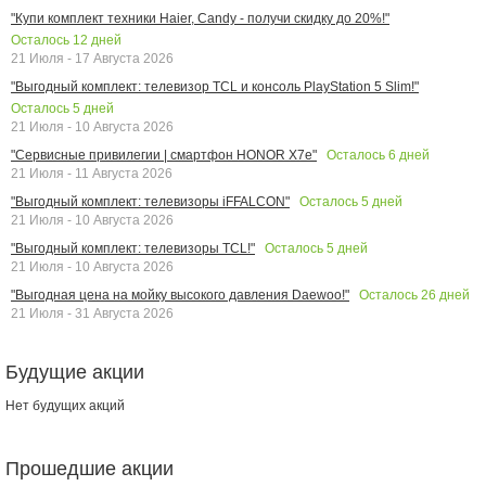
"Купи комплект техники Haier, Candy - получи скидку до 20%!"
Осталось
12
дней
21 Июля - 17 Августа 2026
"Выгодный комплект: телевизор TCL и консоль PlayStation 5 Slim!"
Осталось
5
дней
21 Июля - 10 Августа 2026
Осталось
6
дней
"Сервисные привилегии | смартфон HONOR X7e"
21 Июля - 11 Августа 2026
Осталось
5
дней
"Выгодный комплект: телевизоры iFFALCON"
21 Июля - 10 Августа 2026
Осталось
5
дней
"Выгодный комплект: телевизоры TCL!"
21 Июля - 10 Августа 2026
Осталось
26
дней
"Выгодная цена на мойку высокого давления Daewoo!"
21 Июля - 31 Августа 2026
Будущие акции
Нет будущих акций
Прошедшие акции