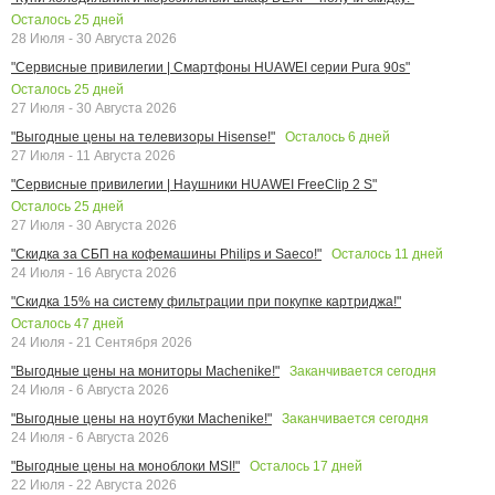
Осталось
25
дней
28 Июля - 30 Августа 2026
"Сервисные привилегии | Смартфоны HUAWEI серии Pura 90s"
Осталось
25
дней
27 Июля - 30 Августа 2026
Осталось
6
дней
"Выгодные цены на телевизоры Hisense!"
27 Июля - 11 Августа 2026
"Сервисные привилегии | Наушники HUAWEI FreeClip 2 S"
Осталось
25
дней
27 Июля - 30 Августа 2026
Осталось
11
дней
"Скидка за СБП на кофемашины Philips и Saeco!"
24 Июля - 16 Августа 2026
"Скидка 15% на систему фильтрации при покупке картриджа!"
Осталось
47
дней
24 Июля - 21 Сентября 2026
Заканчивается сегодня
"Выгодные цены на мониторы Machenike!"
24 Июля - 6 Августа 2026
Заканчивается сегодня
"Выгодные цены на ноутбуки Machenike!"
24 Июля - 6 Августа 2026
Осталось
17
дней
"Выгодные цены на моноблоки MSI!"
22 Июля - 22 Августа 2026