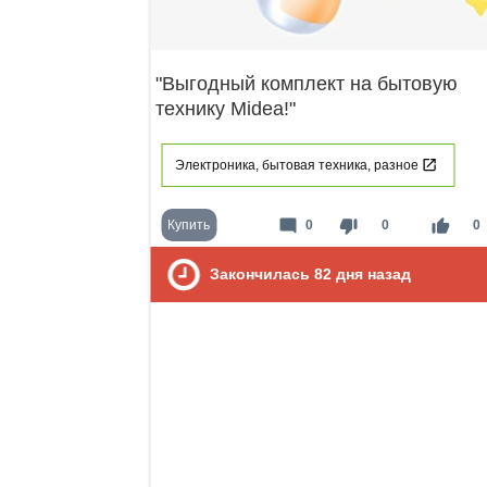
"Выгодный комплект на бытовую
технику Midea!"
Электроника, бытовая техника, разное
mode_comment
thumb_down
thumb_up
Купить
0
0
0
Закончилась
82
дня назад