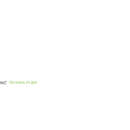
Осталось
24
дня
ку!"