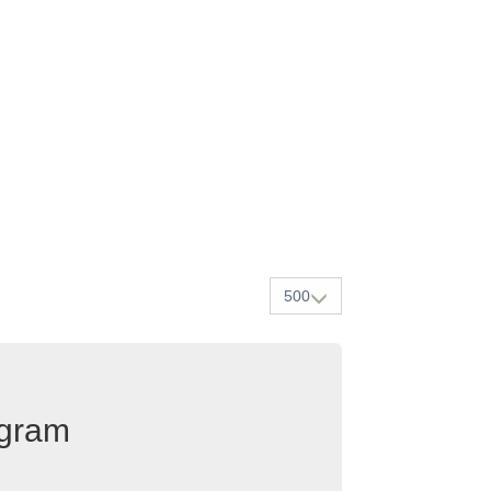
500
egram