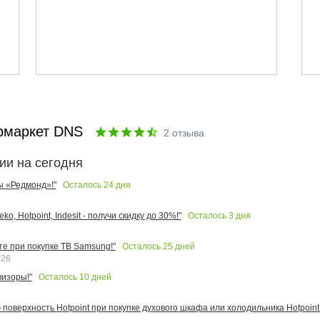
рмаркет DNS
2
отзыва
ии на сегодня
Осталось
24
дня
ы «Редмонд»!"
Осталось
3
дня
o, Hotpoint, Indesit - получи скидку до 30%!"
Осталось
25
дней
те при покупке ТВ Samsung!"
026
Осталось
10
дней
изоры!"
поверхность Hotpoint при покупке духового шкафа или холодильника Hotpoint!