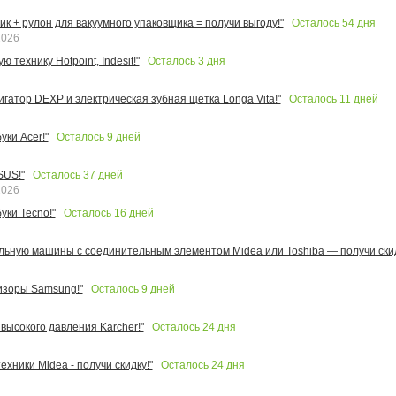
Осталось
54
дня
к + рулон для вакуумного упаковщика = получи выгоду!"
2026
Осталось
3
дня
 технику Hotpoint, Indesit!"
Осталось
11
дней
игатор DEXP и электрическая зубная щетка Longa Vita!"
Осталось
9
дней
ки Acer!"
Осталось
37
дней
SUS!"
2026
Осталось
16
дней
уки Tecno!"
льную машины с соединительным элементом Midea или Toshiba — получи скид
Осталось
9
дней
изоры Samsung!"
Осталось
24
дня
высокого давления Karcher!"
Осталось
24
дня
ехники Midea - получи скидку!"