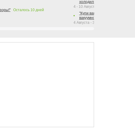
холодильника Hotpoint!"
4 - 10 Августа 2026
зоры!"
Осталось
10
дней
"Купи вакуумный упаковщик + р
вакуумного упаковщика = получи
4 Августа - 30 Сентября 2026