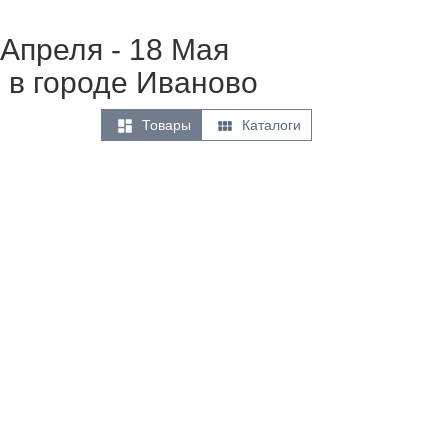
 Апреля - 18 Мая
 в городе Иваново


Товары
Каталоги