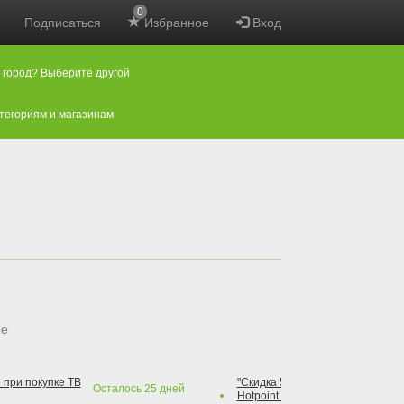
0
Подписаться
Избранное
Вход
 город? Выберите другой
атегориям и магазинам
ые
 при покупке ТВ
"Скидка 50% на варочную повер
Осталось
25
дней
Hotpoint при покупке духового 