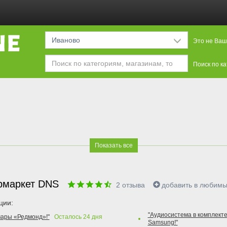
Иваново
Это не Ваш
Поиск по к
Показать все
рмаркет DNS
2
отзыва
добавить в любим
ции:
"Аудиосистема в комплекте
вары «Редмонд»!"
Осталось
24
дня
Samsung!"