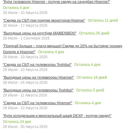
"Купи телевизор Hisense - получи скидку на саундбар Hisense!"
Осталось
4
дня
30 Июля - 10 Августа 2026
Осталось
11
дней
"Скидка за СБП при покупке мониторов Hisense"
30 Июля - 17 Августа 2026
Осталось
26
дней
"Выгодные цены на ноутбуки MAIBENBEN!"
29 Июля - 1 Сентября 2026
"Покупай больше – плати меньше! Скидки до 20% на бытовую технику
Осталось
4
дня
Gorenje и Hisense!"
28 Июля - 10 Августа 2026
Осталось
4
дня
"Скидка за СБП на телевизоры Toshiba!"
28 Июля - 10 Августа 2026
Осталось
18
дней
"Выгодные цены на телевизоры Hisense!"
28 Июля - 24 Августа 2026
Осталось
5
дней
"Выгодные цены на телевизоры Toshiba!"
28 Июля - 11 Августа 2026
Осталось
4
дня
"Скидка за СБП на телевизоры Hisense!"
28 Июля - 10 Августа 2026
"Купи холодильник и морозильный шкаф DEXP - получи скидку!"
Осталось
24
дня
28 Июля - 30 Августа 2026