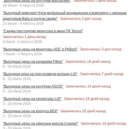
Закончилась
1
день назад
"Выгодные цены на ноутбуки Machenike!"
24 Июля - 6 Августа 2026
"Выгодный комплект! Купи мобильный кондиционер в комплекте с оконным
Закончилась
3
дня назад
адаптером Ballu и получи скидку"
15 Июля - 4 Августа 2026
"Скидка при покупке монитора и мини ПК Tecno!"
Закончилась
1
день назад
9 Июля - 6 Августа 2026
Закончилась
3
дня назад
"Выгодные цены на мониторы AOC и Philips!"
7 Июля - 4 Августа 2026
Закончилась
18
дней назад
"Выгодные цены на наушники Fifine"
6 - 20 Июля 2026
Закончилась
7
дней назад
"Выгодная цена на портативную колонку LG!"
6 - 31 Июля 2026
Закончилась
19
дней назад
"Выгодные цены на ноутбуки ASUS!"
6 - 19 Июля 2026
Закончилась
18
дней назад
"Выгодные цены на проекторы LG!"
3 - 20 Июля 2026
Закончилась
18
дней назад
"Выгодные цены на корпуса MSI!"
3 - 20 Июля 2026
Закончилась
18
дней назад
"Выгодные цены на офисные кресла Cougar!"
3 - 20 Июля 2026