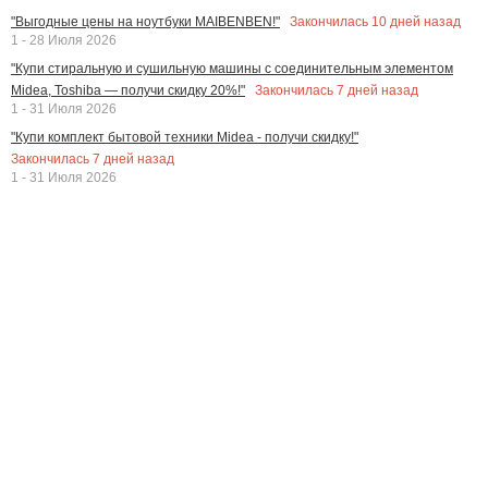
Закончилась
10
дней назад
"Выгодные цены на ноутбуки MAIBENBEN!"
1 - 28 Июля 2026
"Купи стиральную и сушильную машины с соединительным элементом
Закончилась
7
дней назад
Midea, Toshiba — получи скидку 20%!"
1 - 31 Июля 2026
"Купи комплект бытовой техники Midea - получи скидку!"
Закончилась
7
дней назад
1 - 31 Июля 2026