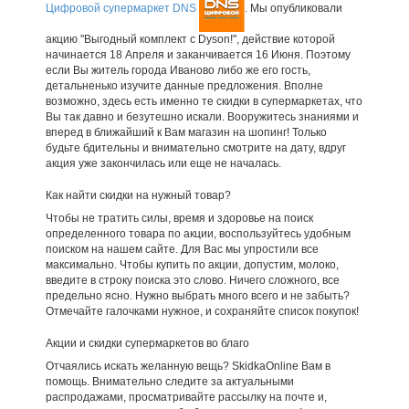
Цифровой супермаркет DNS
. Мы опубликовали
акцию "Выгодный комплект с Dyson!", действие которой
начинается 18 Апреля и заканчивается 16 Июня. Поэтому
если Вы житель города Иваново либо же его гость,
детальненько изучите данные предложения. Вполне
возможно, здесь есть именно те скидки в супермаркетах, что
Вы так давно и безутешно искали. Вооружитесь знаниями и
вперед в ближайший к Вам магазин на шопинг! Только
будьте бдительны и внимательно смотрите на дату, вдруг
акция уже закончилась или еще не началась.
Как найти скидки на нужный товар?
Чтобы не тратить силы, время и здоровье на поиск
определенного товара по акции, воспользуйтесь удобным
поиском на нашем сайте. Для Вас мы упростили все
максимально. Чтобы купить по акции, допустим, молоко,
введите в строку поиска это слово. Ничего сложного, все
предельно ясно. Нужно выбрать много всего и не забыть?
Отмечайте галочками нужное, и сохраняйте список покупок!
Акции и скидки супермаркетов во благо
Отчаялись искать желанную вещь? SkidkaOnline Вам в
помощь. Внимательно следите за актуальными
распродажами, просматривайте рассылку на почте и,