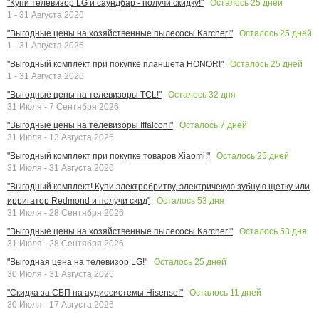
Осталось
25
дней
"Купи телевизор LG и саундбар - получи скидку!"
1 - 31 Августа 2026
Осталось
25
дней
"Выгодные цены на хозяйственные пылесосы Karcher!"
1 - 31 Августа 2026
Осталось
25
дней
"Выгодный комплект при покупке планшета HONOR!"
1 - 31 Августа 2026
Осталось
32
дня
"Выгодные цены на телевизоры TCL!"
31 Июля - 7 Сентября 2026
Осталось
7
дней
"Выгодные цены на телевизоры Iffalcon!"
31 Июля - 13 Августа 2026
Осталось
25
дней
"Выгодный комплект при покупке товаров Xiaomi!"
31 Июля - 31 Августа 2026
"Выгодный комплект! Купи электробритву, электричекую зубную щетку или
Осталось
53
дня
ирригатор Redmond и получи скид"
31 Июля - 28 Сентября 2026
Осталось
53
дня
"Выгодные цены на хозяйственные пылесосы Karcher!"
31 Июля - 28 Сентября 2026
Осталось
25
дней
"Выгодная цена на телевизор LG!"
30 Июля - 31 Августа 2026
Осталось
11
дней
"Скидка за СБП на аудиосистемы Hisense!"
30 Июля - 17 Августа 2026