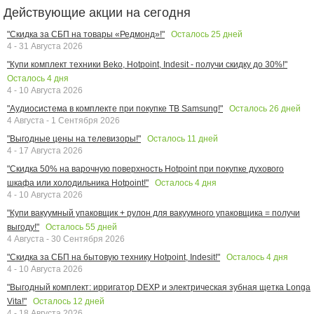
Действующие акции на сегодня
Осталось
25
дней
"Скидка за СБП на товары «Редмонд»!"
4 - 31 Августа 2026
"Купи комплект техники Beko, Hotpoint, Indesit - получи скидку до 30%!"
Осталось
4
дня
4 - 10 Августа 2026
Осталось
26
дней
"Аудиосистема в комплекте при покупке ТВ Samsung!"
4 Августа - 1 Сентября 2026
Осталось
11
дней
"Выгодные цены на телевизоры!"
4 - 17 Августа 2026
"Скидка 50% на варочную поверхность Hotpoint при покупке духового
Осталось
4
дня
шкафа или холодильника Hotpoint!"
4 - 10 Августа 2026
"Купи вакуумный упаковщик + рулон для вакуумного упаковщика = получи
Осталось
55
дней
выгоду!"
4 Августа - 30 Сентября 2026
Осталось
4
дня
"Скидка за СБП на бытовую технику Hotpoint, Indesit!"
4 - 10 Августа 2026
"Выгодный комплект: ирригатор DEXP и электрическая зубная щетка Longa
Осталось
12
дней
Vita!"
4 - 18 Августа 2026