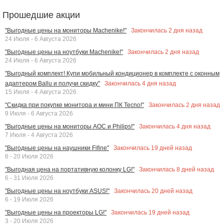
Прошедшие акции
Закончилась
2
дня назад
"Выгодные цены на мониторы Machenike!"
24 Июля - 6 Августа 2026
Закончилась
2
дня назад
"Выгодные цены на ноутбуки Machenike!"
24 Июля - 6 Августа 2026
"Выгодный комплект! Купи мобильный кондиционер в комплекте с оконным
Закончилась
4
дня назад
адаптером Ballu и получи скидку"
15 Июля - 4 Августа 2026
Закончилась
2
дня назад
"Скидка при покупке монитора и мини ПК Tecno!"
9 Июля - 6 Августа 2026
Закончилась
4
дня назад
"Выгодные цены на мониторы AOC и Philips!"
7 Июля - 4 Августа 2026
Закончилась
19
дней назад
"Выгодные цены на наушники Fifine"
6 - 20 Июля 2026
Закончилась
8
дней назад
"Выгодная цена на портативную колонку LG!"
6 - 31 Июля 2026
Закончилась
20
дней назад
"Выгодные цены на ноутбуки ASUS!"
6 - 19 Июля 2026
Закончилась
19
дней назад
"Выгодные цены на проекторы LG!"
3 - 20 Июля 2026