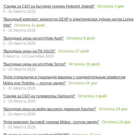
Осталось
3
дня
"Скидка за СБП на бытовую технику Hotpoint, Indesit!"
4 - 10 Августа 2026
"Выгодный комплект: ирригатор DEXP и электрическая зубная щетка Longa
Осталось
11
дней
Vita!"
4 - 18 Августа 2026
Осталось
9
дней
"Выгодные цены на ноутбуки Acer!"
3 - 16 Августа 2026
Осталось
37
дней
"Выгодные цены на ПК ASUS!"
3 Августа - 13 Сентября 2026
Осталось
16
дней
"Выгодные цены на ноутбуки Tecno!"
3 - 23 Августа 2026
"Купи стиральную и сушильную машины с соединительным элементом
Осталось
24
дня
Midea или Toshiba — получи скидку!"
1 - 31 Августа 2026
Осталось
9
дней
"Скидка за СБП на телевизоры Samsung!"
1 - 16 Августа 2026
Осталось
24
дня
"Выгодная цена на мойку высокого давления Karcher!"
1 - 31 Августа 2026
Осталось
24
дня
"Купи комплект бытовой техники Midea - получи скидку!"
1 - 31 Августа 2026
Осталось
24
дня
"Выгодные цены на ноутбуки HONOR!"