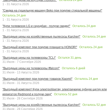
1 - 31 Августа 2026
"Скидка на сушильную машину Beko при покупке стиральной машины!"
Осталось
24
дня
1 - 31 Августа 2026
Осталось
24
дня
"Купи телевизор LG и саундбар - получи скидку!"
1 - 31 Августа 2026
Осталось
24
дня
"Выгодные цены на хозяйственные пылесосы Karcher!"
1 - 31 Августа 2026
Осталось
24
дня
"Выгодный комплект при покупке планшета HONOR!"
1 - 31 Августа 2026
Остался
31
день
"Выгодные цены на телевизоры TCL!"
31 Июля - 7 Сентября 2026
Осталось
6
дней
"Выгодные цены на телевизоры Iffalcon!"
31 Июля - 13 Августа 2026
Осталось
24
дня
"Выгодный комплект при покупке товаров Xiaomi!"
31 Июля - 31 Августа 2026
"Выгодный комплект! Купи электробритву, электричекую зубную щетку или
Осталось
52
дня
ирригатор Redmond и получи скид"
31 Июля - 28 Сентября 2026
Осталось
52
дня
"Выгодные цены на хозяйственные пылесосы Karcher!"
31 Июля - 28 Сентября 2026