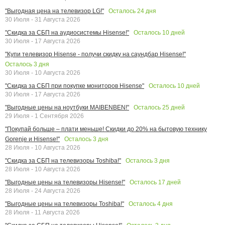
Осталось
24
дня
"Выгодная цена на телевизор LG!"
30 Июля - 31 Августа 2026
Осталось
10
дней
"Скидка за СБП на аудиосистемы Hisense!"
30 Июля - 17 Августа 2026
"Купи телевизор Hisense - получи скидку на саундбар Hisense!"
Осталось
3
дня
30 Июля - 10 Августа 2026
Осталось
10
дней
"Скидка за СБП при покупке мониторов Hisense"
30 Июля - 17 Августа 2026
Осталось
25
дней
"Выгодные цены на ноутбуки MAIBENBEN!"
29 Июля - 1 Сентября 2026
"Покупай больше – плати меньше! Скидки до 20% на бытовую технику
Осталось
3
дня
Gorenje и Hisense!"
28 Июля - 10 Августа 2026
Осталось
3
дня
"Скидка за СБП на телевизоры Toshiba!"
28 Июля - 10 Августа 2026
Осталось
17
дней
"Выгодные цены на телевизоры Hisense!"
28 Июля - 24 Августа 2026
Осталось
4
дня
"Выгодные цены на телевизоры Toshiba!"
28 Июля - 11 Августа 2026