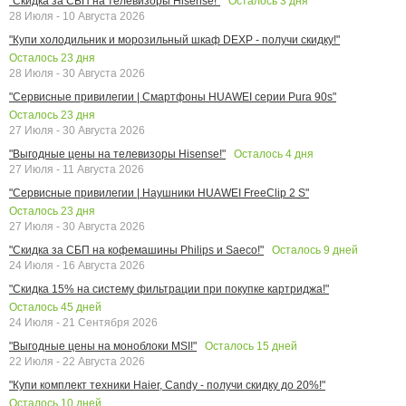
Осталось
3
дня
"Скидка за СБП на телевизоры Hisense!"
28 Июля - 10 Августа 2026
"Купи холодильник и морозильный шкаф DEXP - получи скидку!"
Осталось
23
дня
28 Июля - 30 Августа 2026
"Сервисные привилегии | Смартфоны HUAWEI серии Pura 90s"
Осталось
23
дня
27 Июля - 30 Августа 2026
Осталось
4
дня
"Выгодные цены на телевизоры Hisense!"
27 Июля - 11 Августа 2026
"Сервисные привилегии | Наушники HUAWEI FreeClip 2 S"
Осталось
23
дня
27 Июля - 30 Августа 2026
Осталось
9
дней
"Скидка за СБП на кофемашины Philips и Saeco!"
24 Июля - 16 Августа 2026
"Скидка 15% на систему фильтрации при покупке картриджа!"
Осталось
45
дней
24 Июля - 21 Сентября 2026
Осталось
15
дней
"Выгодные цены на моноблоки MSI!"
22 Июля - 22 Августа 2026
"Купи комплект техники Haier, Candy - получи скидку до 20%!"
Осталось
10
дней