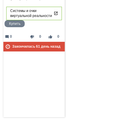
Системы и очки
виртуальной реальности
Купить
mode_comment
thumb_down
thumb_up
0
0
0
Закончилась
61
день назад