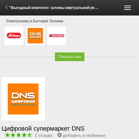
"Выгодный комплект: шлемы виртуальной реальности и сопутствующие товары!" (15 Мая - 8 Июня 2026)
Пере
Электроника и Бытовая Техника
меню
Показать все
Цифровой супермаркет DNS
2
отзыва
добавить в любимые