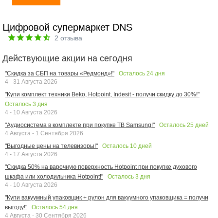
Цифровой супермаркет DNS
2
отзыва
Действующие акции на сегодня
Осталось
24
дня
"Скидка за СБП на товары «Редмонд»!"
4 - 31 Августа 2026
"Купи комплект техники Beko, Hotpoint, Indesit - получи скидку до 30%!"
Осталось
3
дня
4 - 10 Августа 2026
Осталось
25
дней
"Аудиосистема в комплекте при покупке ТВ Samsung!"
4 Августа - 1 Сентября 2026
Осталось
10
дней
"Выгодные цены на телевизоры!"
4 - 17 Августа 2026
"Скидка 50% на варочную поверхность Hotpoint при покупке духового
Осталось
3
дня
шкафа или холодильника Hotpoint!"
4 - 10 Августа 2026
"Купи вакуумный упаковщик + рулон для вакуумного упаковщика = получи
Осталось
54
дня
выгоду!"
4 Августа - 30 Сентября 2026