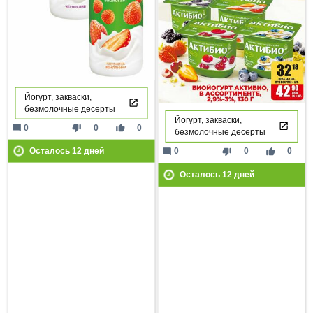
Йогурт, закваски,
безмолочные десерты
Йогурт, закваски,
mode_comment
thumb_down
thumb_up
0
0
0
безмолочные десерты
mode_comment
thumb_down
thumb_up
0
0
0
Осталось
12
дней
Осталось
12
дней