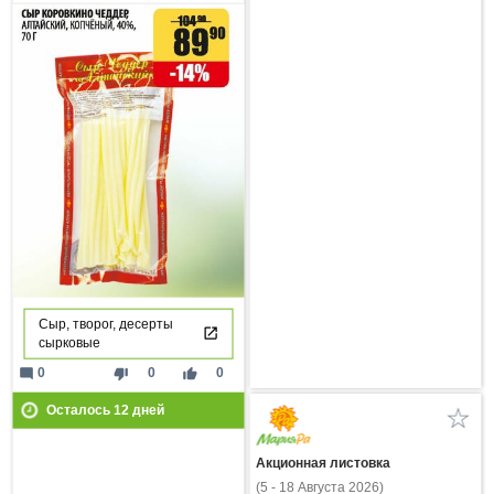
Сыр, творог, десерты
сырковые
mode_comment
thumb_down
thumb_up
0
0
0
Осталось
12
дней
Акционная листовка
(5 - 18 Августа 2026)