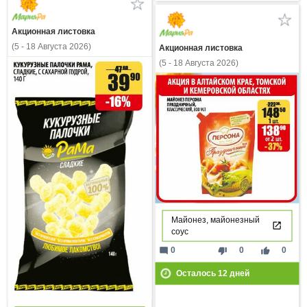
Акционная листовка
(5 - 18 Августа 2026)
Акционная листовка
(5 - 18 Августа 2026)
Майонез, майонезный
соус
mode_comment
thumb_down
thumb_up
0
0
0
Осталось
12
дней