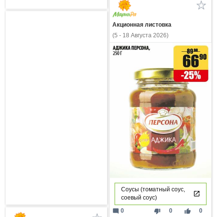
Акционная листовка
(5 - 18 Августа 2026)
Соусы (томатный соус,
соевый соус)
mode_comment
thumb_down
thumb_up
0
0
0