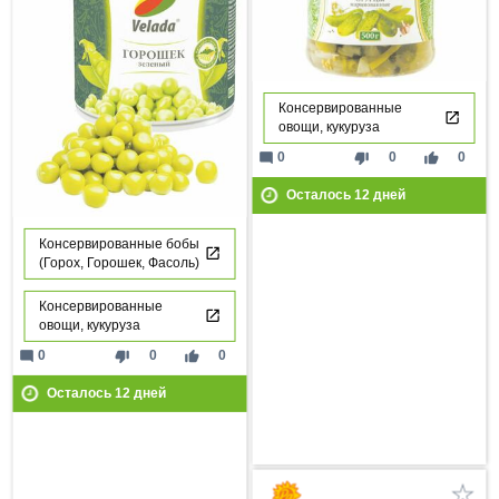
Консервированные
овощи, кукуруза
mode_comment
thumb_down
thumb_up
0
0
0
Осталось
12
дней
Консервированные бобы
(Горох, Горошек, Фасоль)
Консервированные
овощи, кукуруза
mode_comment
thumb_down
thumb_up
0
0
0
Осталось
12
дней