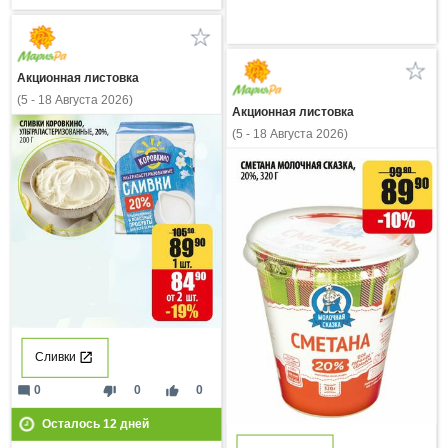
Акционная листовка
(5 - 18 Августа 2026)
Акционная листовка
(5 - 18 Августа 2026)
Сливки
mode_comment
thumb_down
thumb_up
0
0
0
Осталось
12
дней