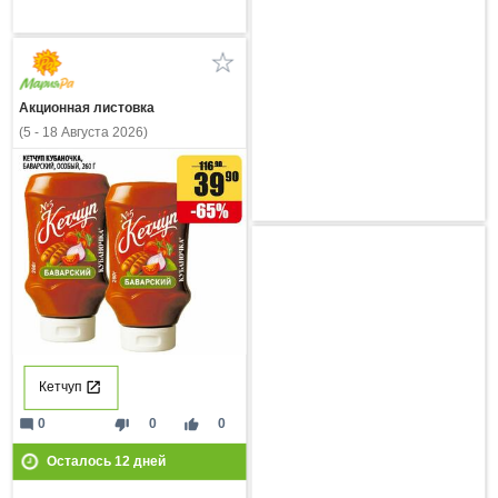
Акционная листовка
(5 - 18 Августа 2026)
Кетчуп
mode_comment
thumb_down
thumb_up
0
0
0
Осталось
12
дней