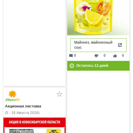
Майонез, майонезный
соус
mode_comment
thumb_down
thumb_up
0
0
0
Осталось
12
дней
Акционная листовка
(5 - 18 Августа 2026)