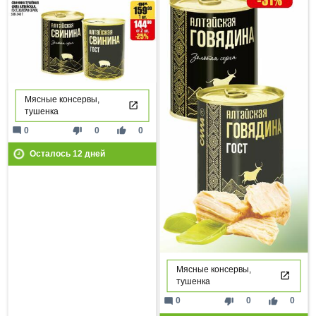
Мясные консервы,
тушенка
mode_comment
thumb_down
thumb_up
0
0
0
Осталось
12
дней
Мясные консервы,
тушенка
mode_comment
thumb_down
thumb_up
0
0
0