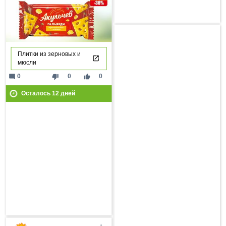
Плитки из зерновых и
мюсли
mode_comment
thumb_down
thumb_up
0
0
0
Осталось
12
дней