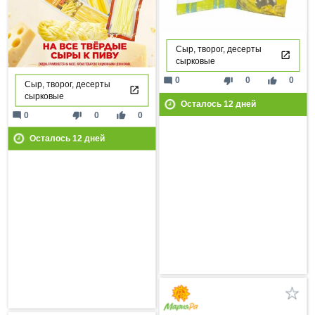
Сыр, творог, десерты
сырковые
mode_comment
thumb_down
thumb_up
0
0
0
Сыр, творог, десерты
сырковые
Осталось
12
дней
mode_comment
thumb_down
thumb_up
0
0
0
Осталось
12
дней