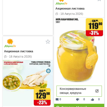
Акционная листовка
(5 - 18 Августа 2026)
Акционная листовка
(5 - 18 Августа 2026)
Консервированные
овощи, кукуруза
mode_comment
thumb_down
thumb_up
0
0
0