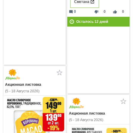
Сметана
mode_comment
thumb_down
thumb_up
0
0
0
Осталось
12
дней
Акционная листовка
(5 - 18 Августа 2026)
Акционная листовка
(5 - 18 Августа 2026)