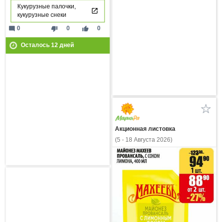
Кукурузные палочки,
кукурузные снеки
mode_comment
thumb_down
thumb_up
0
0
0
Осталось
12
дней
Акционная листовка
(5 - 18 Августа 2026)