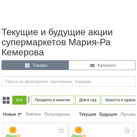
Текущие и будущие акции
супермаркетов Мария-Ра
Кемерова


Товары
Каталоги
|
Все
Продукты и напитки
Дом и сад
Красота и здоров
sort
Новые
Рейтинг
Популярные
Текущие
Будущие
Прошед