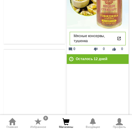
Мясные консервы,
тушенка
mode_comment
thumb_down
thumb_up
0
0
0
Осталось
12
дней
0
Главная
Избранное
Магазины
Входящие
Профиль