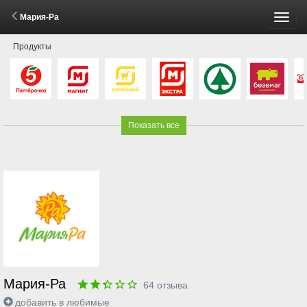
Мария-Ра
Пере
Продукты
меню
Показать все
Мария-Ра
64
отзыва
добавить в любимые