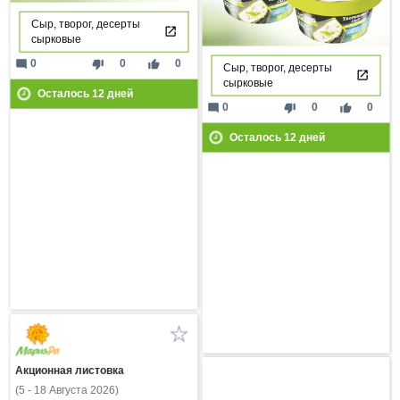
Сыр, творог, десерты
сырковые
mode_comment
thumb_down
thumb_up
0
0
0
Сыр, творог, десерты
сырковые
Осталось
12
дней
mode_comment
thumb_down
thumb_up
0
0
0
Осталось
12
дней
Акционная листовка
(5 - 18 Августа 2026)