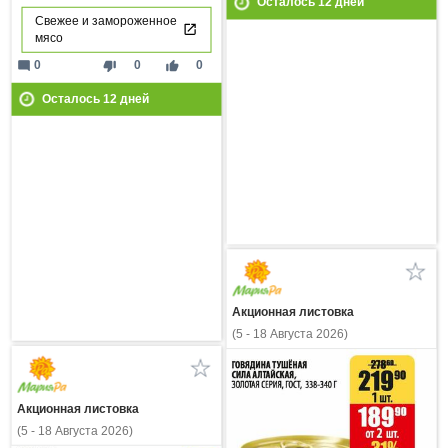
Осталось
12
дней
Свежее и замороженное
мясо
mode_comment
thumb_down
thumb_up
0
0
0
Осталось
12
дней
Акционная листовка
(5 - 18 Августа 2026)
Акционная листовка
(5 - 18 Августа 2026)