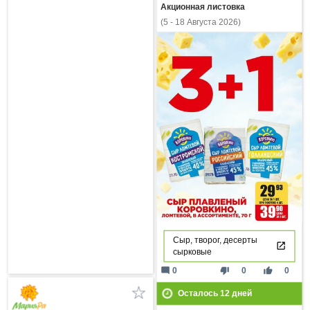
Акционная листовка
(5 - 18 Августа 2026)
Сыр, творог, десерты
сырковые
mode_comment
thumb_down
thumb_up
0
0
0
Осталось
12
дней