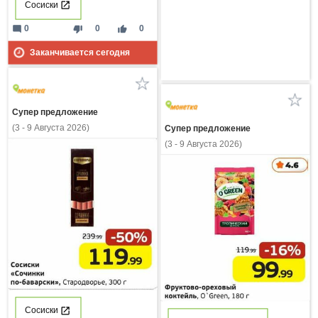
Сосиски
mode_comment
thumb_down
thumb_up
0
0
0
Заканчивается сегодня
Супер предложение
(3 - 9 Августа 2026)
Супер предложение
(3 - 9 Августа 2026)
Сосиски