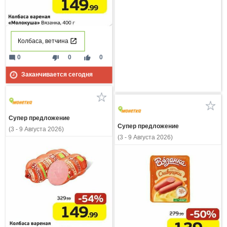
Колбаса, ветчина
mode_comment
thumb_down
thumb_up
0
0
0
Заканчивается сегодня
Супер предложение
Супер предложение
(3 - 9 Августа 2026)
(3 - 9 Августа 2026)