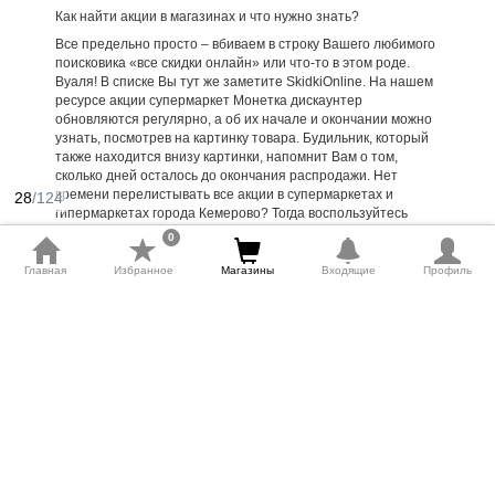
Как найти акции в магазинах и что нужно знать?
Все предельно просто – вбиваем в строку Вашего любимого
поисковика «все скидки онлайн» или что-то в этом роде.
Вуаля! В списке Вы тут же заметите SkidkiOnline. На нашем
ресурсе акции супермаркет Монетка дискаунтер
обновляются регулярно, а об их начале и окончании можно
узнать, посмотрев на картинку товара. Будильник, который
также находится внизу картинки, напомнит Вам о том,
сколько дней осталось до окончания распродажи. Нет
времени перелистывать все акции в супермаркетах и
28
/124
гипермаркетах города Кемерово? Тогда воспользуйтесь
поиском по категориям товаров! Желаете узнать, что на
0
пике продаж? Отсортируйте товары по популярности!
Главная
Избранное
Магазины
Входящие
Профиль
Можно на почту информацию про онлайн скидки? Конечно,
можно!
Кроме всего прочего, мы обязательно пришлем Вам
весточку о том, что скоро начало той или иной акции города
Кемерово – для этого Вам нужно быть подписанными на
нашу рассылку. Убедитесь, что наши послания не попали в
«Спам», ведь обидно будет лишиться такой важной и
интересной инфы. Акции супермаркетов пролетают очень
быстро, успейте купить нужное!
Почему мы не всесильные