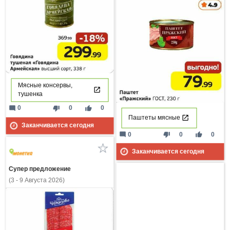
Мясные консервы,
тушенка
mode_comment
thumb_down
thumb_up
0
0
0
Паштеты мясные
Заканчивается сегодня
mode_comment
thumb_down
thumb_up
0
0
0
Заканчивается сегодня
Супер предложение
(3 - 9 Августа 2026)