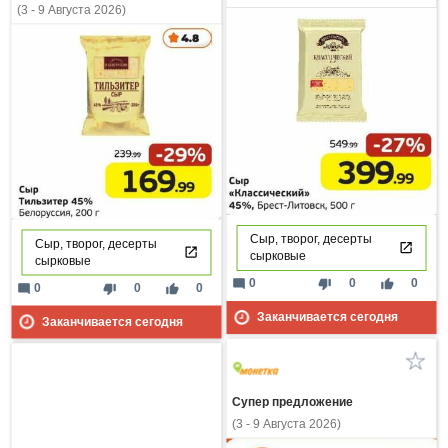
(3 - 9 Августа 2026)
Сыр, творог, десерты
Сыр, творог, десерты
сырковые
сырковые
mode_comment
thumb_down
thumb_up
0
0
0
mode_comment
thumb_down
thumb_up
0
0
0
Заканчивается сегодня
Заканчивается сегодня
Супер предложение
(3 - 9 Августа 2026)