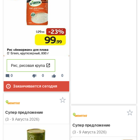
Рис, рисовая крупа
mode_comment
thumb_down
thumb_up
0
0
0
Заканчивается сегодня
Супер предложение
(3 - 9 Августа 2026)
Супер предложение
(3 - 9 Августа 2026)