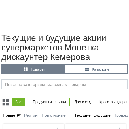
Текущие и будущие акции
супермаркетов Монетка
дискаунтер Кемерова


Товары
Каталоги
|
Все
Продукты и напитки
Дом и сад
Красота и здоров
sort
Новые
Рейтинг
Популярные
Текущие
Будущие
Прошед