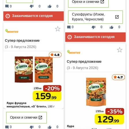
Орехи и семечки
mode_comment
thumb_down
thumb_up
0
0
0
Сухофрукты (Изюм,
Заканчивается сегодня
Курага, Чернослив)
mode_comment
thumb_down
thumb_up
0
0
0
Заканчивается сегодня
Супер предложение
(3 - 9 Августа 2026)
Супер предложение
(3 - 9 Августа 2026)
Орехи и семечки
mode_comment
thumb_down
thumb_up
0
0
0