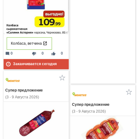
Колбаса, ветчина
mode_comment
thumb_down
thumb_up
0
0
0
Заканчивается сегодня
Супер предложение
(3 - 9 Августа 2026)
Супер предложение
(3 - 9 Августа 2026)