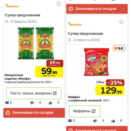
Заканчивается сегодня
Супер предложение
(3 - 9 Августа 2026)
Супер предложение
(3 - 9 Августа 2026)
Паста, лапша, макароны
mode_comment
thumb_down
thumb_up
0
0
0
Маффины
Заканчивается сегодня
mode_comment
thumb_down
thumb_up
0
0
0
Заканчивается сегодня