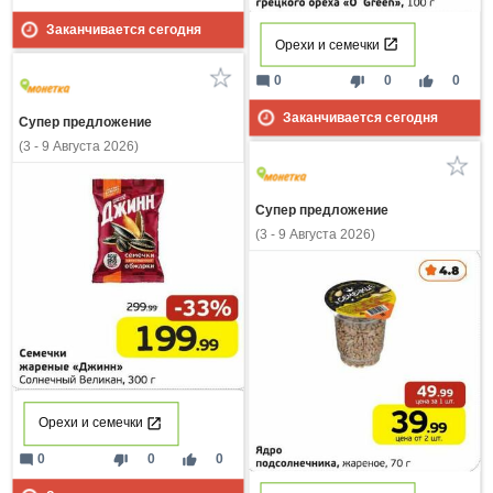
Заканчивается сегодня
Орехи и семечки
mode_comment
thumb_down
thumb_up
0
0
0
Заканчивается сегодня
Супер предложение
(3 - 9 Августа 2026)
Супер предложение
(3 - 9 Августа 2026)
Орехи и семечки
mode_comment
thumb_down
thumb_up
0
0
0