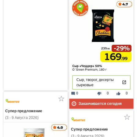
Сыр, творог, десерты
сырковые
mode_comment
thumb_down
thumb_up
0
0
0
Заканчивается сегодня
Супер предложение
(3 - 9 Августа 2026)
Супер предложение
(3 - 9 Августа 2026)