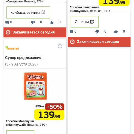
Колбаса, ветчина
Сосиски
mode_comment
thumb_down
thumb_up
0
0
0
mode_comment
thumb_down
thumb_up
0
0
0
Заканчивается сегодня
Заканчивается сегодня
Супер предложение
(3 - 9 Августа 2026)