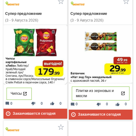
Супер предложение
Супер предложение
(3 - 9 Августа 2026)
(3 - 9 Августа 2026)
Плитки из зерновых и
Чипсы
мюсли
mode_comment
thumb_down
thumb_up
0
0
0
mode_comment
thumb_down
thumb_up
0
0
0
Заканчивается сегодня
Заканчивается сегодня