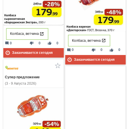
Колбаса, ветчина
Колбаса, ветчина
mode_comment
thumb_down
thumb_up
0
0
0
mode_comment
thumb_down
thumb_up
0
0
0
Заканчивается сегодня
Заканчивается сегодня
Супер предложение
(3 - 9 Августа 2026)