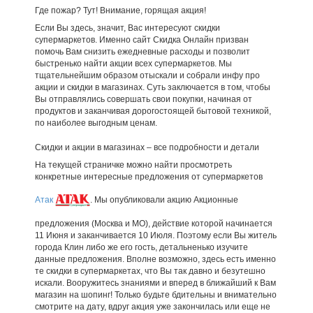
Где пожар? Тут! Внимание, горящая акция!
Если Вы здесь, значит, Вас интересуют скидки
супермаркетов. Именно сайт Скидка Онлайн призван
помочь Вам снизить ежедневные расходы и позволит
быстренько найти акции всех супермаркетов. Мы
тщательнейшим образом отыскали и собрали инфу про
акции и скидки в магазинах. Суть заключается в том, чтобы
Вы отправлялись совершать свои покупки, начиная от
продуктов и заканчивая дорогостоящей бытовой техникой,
по наиболее выгодным ценам.
Скидки и акции в магазинах – все подробности и детали
На текущей страничке можно найти просмотреть
конкретные интересные предложения от супермаркетов
Атак
. Мы опубликовали акцию Акционные
предложения (Москва и МО), действие которой начинается
11 Июня и заканчивается 10 Июля. Поэтому если Вы житель
города Клин либо же его гость, детальненько изучите
данные предложения. Вполне возможно, здесь есть именно
те скидки в супермаркетах, что Вы так давно и безутешно
искали. Вооружитесь знаниями и вперед в ближайший к Вам
магазин на шопинг! Только будьте бдительны и внимательно
смотрите на дату, вдруг акция уже закончилась или еще не