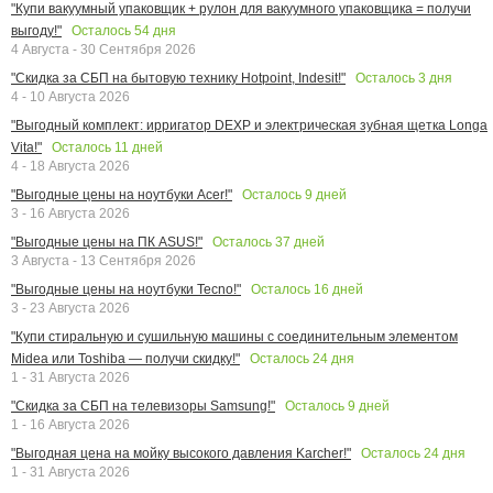
"Купи вакуумный упаковщик + рулон для вакуумного упаковщика = получи
Осталось
54
дня
выгоду!"
4 Августа - 30 Сентября 2026
Осталось
3
дня
"Скидка за СБП на бытовую технику Hotpoint, Indesit!"
4 - 10 Августа 2026
"Выгодный комплект: ирригатор DEXP и электрическая зубная щетка Longa
Осталось
11
дней
Vita!"
4 - 18 Августа 2026
Осталось
9
дней
"Выгодные цены на ноутбуки Acer!"
3 - 16 Августа 2026
Осталось
37
дней
"Выгодные цены на ПК ASUS!"
3 Августа - 13 Сентября 2026
Осталось
16
дней
"Выгодные цены на ноутбуки Tecno!"
3 - 23 Августа 2026
"Купи стиральную и сушильную машины с соединительным элементом
Осталось
24
дня
Midea или Toshiba — получи скидку!"
1 - 31 Августа 2026
Осталось
9
дней
"Скидка за СБП на телевизоры Samsung!"
1 - 16 Августа 2026
Осталось
24
дня
"Выгодная цена на мойку высокого давления Karcher!"
1 - 31 Августа 2026