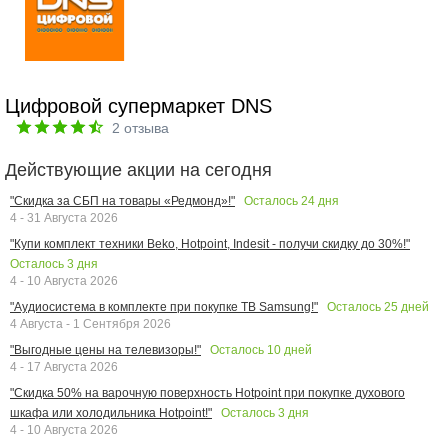
Цифровой супермаркет DNS
2
отзыва
Действующие акции на сегодня
Осталось
24
дня
"Скидка за СБП на товары «Редмонд»!"
4 - 31 Августа 2026
"Купи комплект техники Beko, Hotpoint, Indesit - получи скидку до 30%!"
Осталось
3
дня
4 - 10 Августа 2026
Осталось
25
дней
"Аудиосистема в комплекте при покупке ТВ Samsung!"
4 Августа - 1 Сентября 2026
Осталось
10
дней
"Выгодные цены на телевизоры!"
4 - 17 Августа 2026
"Скидка 50% на варочную поверхность Hotpoint при покупке духового
Осталось
3
дня
шкафа или холодильника Hotpoint!"
4 - 10 Августа 2026