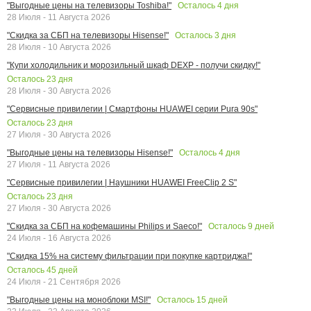
Осталось
4
дня
"Выгодные цены на телевизоры Toshiba!"
28 Июля - 11 Августа 2026
Осталось
3
дня
"Скидка за СБП на телевизоры Hisense!"
28 Июля - 10 Августа 2026
"Купи холодильник и морозильный шкаф DEXP - получи скидку!"
Осталось
23
дня
28 Июля - 30 Августа 2026
"Сервисные привилегии | Смартфоны HUAWEI серии Pura 90s"
Осталось
23
дня
27 Июля - 30 Августа 2026
Осталось
4
дня
"Выгодные цены на телевизоры Hisense!"
27 Июля - 11 Августа 2026
"Сервисные привилегии | Наушники HUAWEI FreeClip 2 S"
Осталось
23
дня
27 Июля - 30 Августа 2026
Осталось
9
дней
"Скидка за СБП на кофемашины Philips и Saeco!"
24 Июля - 16 Августа 2026
"Скидка 15% на систему фильтрации при покупке картриджа!"
Осталось
45
дней
24 Июля - 21 Сентября 2026
Осталось
15
дней
"Выгодные цены на моноблоки MSI!"