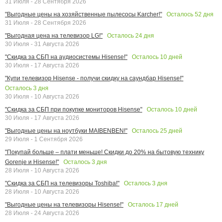
31 Июля - 28 Сентября 2026
Осталось
52
дня
"Выгодные цены на хозяйственные пылесосы Karcher!"
31 Июля - 28 Сентября 2026
Осталось
24
дня
"Выгодная цена на телевизор LG!"
30 Июля - 31 Августа 2026
Осталось
10
дней
"Скидка за СБП на аудиосистемы Hisense!"
30 Июля - 17 Августа 2026
"Купи телевизор Hisense - получи скидку на саундбар Hisense!"
Осталось
3
дня
30 Июля - 10 Августа 2026
Осталось
10
дней
"Скидка за СБП при покупке мониторов Hisense"
30 Июля - 17 Августа 2026
Осталось
25
дней
"Выгодные цены на ноутбуки MAIBENBEN!"
29 Июля - 1 Сентября 2026
"Покупай больше – плати меньше! Скидки до 20% на бытовую технику
Осталось
3
дня
Gorenje и Hisense!"
28 Июля - 10 Августа 2026
Осталось
3
дня
"Скидка за СБП на телевизоры Toshiba!"
28 Июля - 10 Августа 2026
Осталось
17
дней
"Выгодные цены на телевизоры Hisense!"
28 Июля - 24 Августа 2026