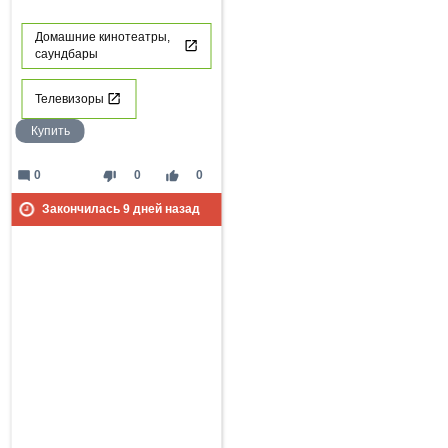
Домашние кинотеатры,
саундбары
Телевизоры
Купить
mode_comment
thumb_down
thumb_up
0
0
0
Закончилась
9
дней назад