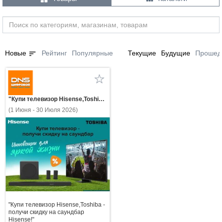
sort
Новые
Рейтинг
Популярные
Текущие
Будущие
Прошед
"Купи телевизор Hisense,Toshiba - получи скидку на саундбар Hisense!"
(1 Июня - 30 Июля 2026)
"Купи телевизор Hisense,Toshiba -
получи скидку на саундбар
Hisense!"