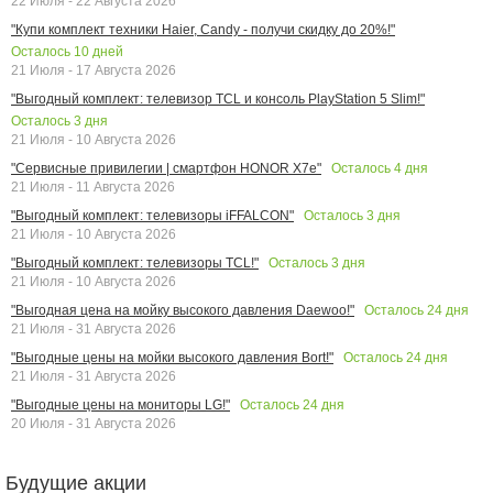
22 Июля - 22 Августа 2026
"Купи комплект техники Haier, Candy - получи скидку до 20%!"
Осталось
10
дней
21 Июля - 17 Августа 2026
"Выгодный комплект: телевизор TCL и консоль PlayStation 5 Slim!"
Осталось
3
дня
21 Июля - 10 Августа 2026
Осталось
4
дня
"Сервисные привилегии | смартфон HONOR X7e"
21 Июля - 11 Августа 2026
Осталось
3
дня
"Выгодный комплект: телевизоры iFFALCON"
21 Июля - 10 Августа 2026
Осталось
3
дня
"Выгодный комплект: телевизоры TCL!"
21 Июля - 10 Августа 2026
Осталось
24
дня
"Выгодная цена на мойку высокого давления Daewoo!"
21 Июля - 31 Августа 2026
Осталось
24
дня
"Выгодные цены на мойки высокого давления Bort!"
21 Июля - 31 Августа 2026
Осталось
24
дня
"Выгодные цены на мониторы LG!"
20 Июля - 31 Августа 2026
Будущие акции