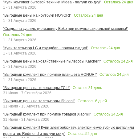
Осталось
24
дня
"Купи комплект бытовой техники Midea - получи скидку!"
1 - 31 Августа 2026
Осталось
24
дня
"Выгодные цены на ноутбуки HONOR!"
1 - 31 Августа 2026
"Скидка на сушильную машину Beko при покупке стиральной машины!"
Осталось
24
дня
1 - 31 Августа 2026
Осталось
24
дня
"Купи телевизор LG и саундбар - получи скидку!"
1 - 31 Августа 2026
Осталось
24
дня
"Выгодные цены на хозяйственные пылесосы Karcher!"
1 - 31 Августа 2026
Осталось
24
дня
"Выгодный комплект при покупке планшета HONOR!"
1 - 31 Августа 2026
Остался
31
день
"Выгодные цены на телевизоры TCL!"
31 Июля - 7 Сентября 2026
Осталось
6
дней
"Выгодные цены на телевизоры Iffalcon!"
31 Июля - 13 Августа 2026
Осталось
24
дня
"Выгодный комплект при покупке товаров Xiaomi!"
31 Июля - 31 Августа 2026
"Выгодный комплект! Купи электробритву, электричекую зубную щетку или
Осталось
52
дня
ирригатор Redmond и получи скид"