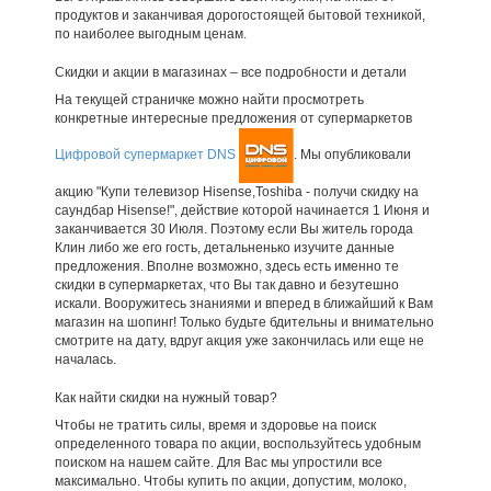
продуктов и заканчивая дорогостоящей бытовой техникой,
по наиболее выгодным ценам.
Скидки и акции в магазинах – все подробности и детали
На текущей страничке можно найти просмотреть
конкретные интересные предложения от супермаркетов
Цифровой супермаркет DNS
. Мы опубликовали
акцию "Купи телевизор Hisense,Toshiba - получи скидку на
саундбар Hisense!", действие которой начинается 1 Июня и
заканчивается 30 Июля. Поэтому если Вы житель города
Клин либо же его гость, детальненько изучите данные
предложения. Вполне возможно, здесь есть именно те
скидки в супермаркетах, что Вы так давно и безутешно
искали. Вооружитесь знаниями и вперед в ближайший к Вам
магазин на шопинг! Только будьте бдительны и внимательно
смотрите на дату, вдруг акция уже закончилась или еще не
началась.
Как найти скидки на нужный товар?
Чтобы не тратить силы, время и здоровье на поиск
определенного товара по акции, воспользуйтесь удобным
поиском на нашем сайте. Для Вас мы упростили все
максимально. Чтобы купить по акции, допустим, молоко,