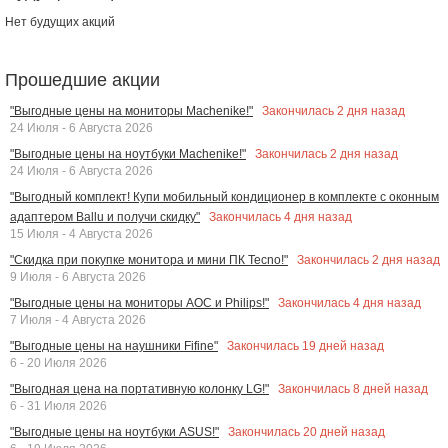
Нет будущих акций
Прошедшие акции
Закончилась
2
дня назад
"Выгодные цены на мониторы Machenike!"
24 Июля - 6 Августа 2026
Закончилась
2
дня назад
"Выгодные цены на ноутбуки Machenike!"
24 Июля - 6 Августа 2026
"Выгодный комплект! Купи мобильный кондиционер в комплекте с оконным
Закончилась
4
дня назад
адаптером Ballu и получи скидку"
15 Июля - 4 Августа 2026
Закончилась
2
дня назад
"Скидка при покупке монитора и мини ПК Tecno!"
9 Июля - 6 Августа 2026
Закончилась
4
дня назад
"Выгодные цены на мониторы AOC и Philips!"
7 Июля - 4 Августа 2026
Закончилась
19
дней назад
"Выгодные цены на наушники Fifine"
6 - 20 Июля 2026
Закончилась
8
дней назад
"Выгодная цена на портативную колонку LG!"
6 - 31 Июля 2026
Закончилась
20
дней назад
"Выгодные цены на ноутбуки ASUS!"