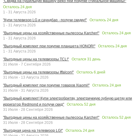
"Скидка на сушильную машину Beko при покупке стиральной машины!"
Осталось
24
дня
1 - 31 Августа 2026
Осталось
24
дня
"Купи телевизор LG и саундбар - получи скидку!"
1 - 31 Августа 2026
Осталось
24
дня
"Выгодные цены на хозяйственные пылесосы Karcher!"
1 - 31 Августа 2026
Осталось
24
дня
"Выгодный комплект при покупке планшета HONOR!"
1 - 31 Августа 2026
Остался
31
день
"Выгодные цены на телевизоры TCL!"
31 Июля - 7 Сентября 2026
Осталось
6
дней
"Выгодные цены на телевизоры Iffalcon!"
31 Июля - 13 Августа 2026
Осталось
24
дня
"Выгодный комплект при покупке товаров Xiaomi!"
31 Июля - 31 Августа 2026
"Выгодный комплект! Купи электробритву, электричекую зубную щетку или
Осталось
52
дня
ирригатор Redmond и получи скид"
31 Июля - 28 Сентября 2026
Осталось
52
дня
"Выгодные цены на хозяйственные пылесосы Karcher!"
31 Июля - 28 Сентября 2026
Осталось
24
дня
"Выгодная цена на телевизор LG!"
30 Июля - 31 Августа 2026