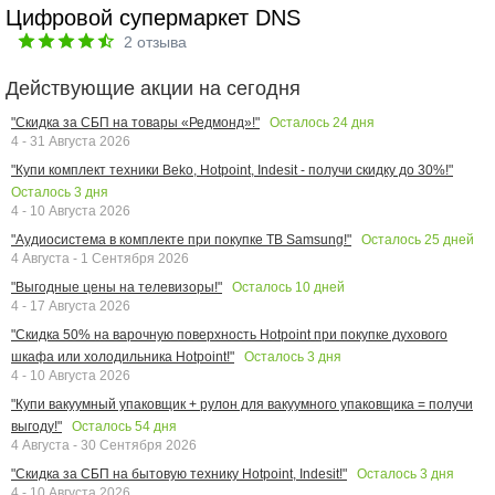
Цифровой супермаркет DNS
2
отзыва
Действующие акции на сегодня
Осталось
24
дня
"Скидка за СБП на товары «Редмонд»!"
4 - 31 Августа 2026
"Купи комплект техники Beko, Hotpoint, Indesit - получи скидку до 30%!"
Осталось
3
дня
4 - 10 Августа 2026
Осталось
25
дней
"Аудиосистема в комплекте при покупке ТВ Samsung!"
4 Августа - 1 Сентября 2026
Осталось
10
дней
"Выгодные цены на телевизоры!"
4 - 17 Августа 2026
"Скидка 50% на варочную поверхность Hotpoint при покупке духового
Осталось
3
дня
шкафа или холодильника Hotpoint!"
4 - 10 Августа 2026
"Купи вакуумный упаковщик + рулон для вакуумного упаковщика = получи
Осталось
54
дня
выгоду!"
4 Августа - 30 Сентября 2026
Осталось
3
дня
"Скидка за СБП на бытовую технику Hotpoint, Indesit!"
4 - 10 Августа 2026