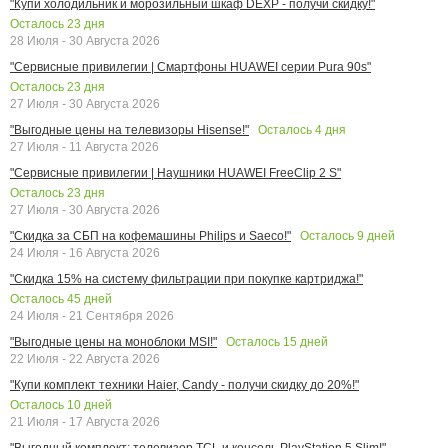
"Купи холодильник и морозильный шкаф DEXP - получи скидку!"
Осталось
23
дня
28 Июля - 30 Августа 2026
"Сервисные привилегии | Смартфоны HUAWEI серии Pura 90s"
Осталось
23
дня
27 Июля - 30 Августа 2026
Осталось
4
дня
"Выгодные цены на телевизоры Hisense!"
27 Июля - 11 Августа 2026
"Сервисные привилегии | Наушники HUAWEI FreeClip 2 S"
Осталось
23
дня
27 Июля - 30 Августа 2026
Осталось
9
дней
"Скидка за СБП на кофемашины Philips и Saeco!"
24 Июля - 16 Августа 2026
"Скидка 15% на систему фильтрации при покупке картриджа!"
Осталось
45
дней
24 Июля - 21 Сентября 2026
Осталось
15
дней
"Выгодные цены на моноблоки MSI!"
22 Июля - 22 Августа 2026
"Купи комплект техники Haier, Candy - получи скидку до 20%!"
Осталось
10
дней
21 Июля - 17 Августа 2026
"Выгодный комплект: телевизор TCL и консоль PlayStation 5 Slim!"