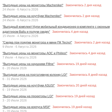
Закончилась
2
дня назад
"Выгодные цены на мониторы Machenike!"
24 Июля - 6 Августа 2026
Закончилась
2
дня назад
"Выгодные цены на ноутбуки Machenike!"
24 Июля - 6 Августа 2026
"Выгодный комплект! Купи мобильный кондиционер в комплекте с оконным
Закончилась
4
дня назад
адаптером Ballu и получи скидку"
15 Июля - 4 Августа 2026
Закончилась
2
дня назад
"Скидка при покупке монитора и мини ПК Tecno!"
9 Июля - 6 Августа 2026
Закончилась
4
дня назад
"Выгодные цены на мониторы AOC и Philips!"
7 Июля - 4 Августа 2026
Закончилась
19
дней назад
"Выгодные цены на наушники Fifine"
6 - 20 Июля 2026
Закончилась
8
дней назад
"Выгодная цена на портативную колонку LG!"
6 - 31 Июля 2026
Закончилась
20
дней назад
"Выгодные цены на ноутбуки ASUS!"
6 - 19 Июля 2026
Закончилась
19
дней назад
"Выгодные цены на проекторы LG!"
3 - 20 Июля 2026
Закончилась
19
дней назад
"Выгодные цены на корпуса MSI!"
3 - 20 Июля 2026