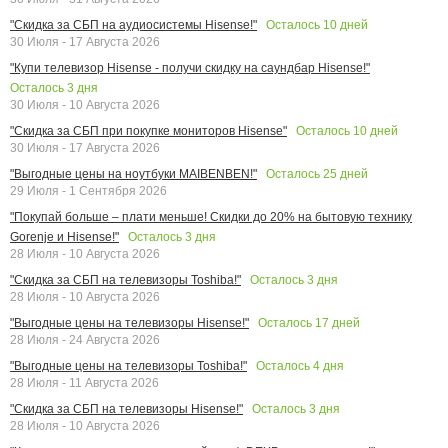
Осталось
10
дней
"Скидка за СБП на аудиосистемы Hisense!"
30 Июля - 17 Августа 2026
"Купи телевизор Hisense - получи скидку на саундбар Hisense!"
Осталось
3
дня
30 Июля - 10 Августа 2026
Осталось
10
дней
"Скидка за СБП при покупке мониторов Hisense"
30 Июля - 17 Августа 2026
Осталось
25
дней
"Выгодные цены на ноутбуки MAIBENBEN!"
29 Июля - 1 Сентября 2026
"Покупай больше – плати меньше! Скидки до 20% на бытовую технику
Осталось
3
дня
Gorenje и Hisense!"
28 Июля - 10 Августа 2026
Осталось
3
дня
"Скидка за СБП на телевизоры Toshiba!"
28 Июля - 10 Августа 2026
Осталось
17
дней
"Выгодные цены на телевизоры Hisense!"
28 Июля - 24 Августа 2026
Осталось
4
дня
"Выгодные цены на телевизоры Toshiba!"
28 Июля - 11 Августа 2026
Осталось
3
дня
"Скидка за СБП на телевизоры Hisense!"
28 Июля - 10 Августа 2026