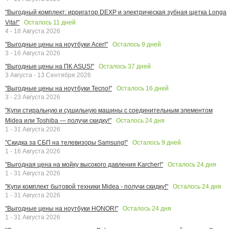
"Выгодный комплект: ирригатор DEXP и электрическая зубная щетка Longa
Осталось
11
дней
Vita!"
4 - 18 Августа 2026
Осталось
9
дней
"Выгодные цены на ноутбуки Acer!"
3 - 16 Августа 2026
Осталось
37
дней
"Выгодные цены на ПК ASUS!"
3 Августа - 13 Сентября 2026
Осталось
16
дней
"Выгодные цены на ноутбуки Tecno!"
3 - 23 Августа 2026
"Купи стиральную и сушильную машины с соединительным элементом
Осталось
24
дня
Midea или Toshiba — получи скидку!"
1 - 31 Августа 2026
Осталось
9
дней
"Скидка за СБП на телевизоры Samsung!"
1 - 16 Августа 2026
Осталось
24
дня
"Выгодная цена на мойку высокого давления Karcher!"
1 - 31 Августа 2026
Осталось
24
дня
"Купи комплект бытовой техники Midea - получи скидку!"
1 - 31 Августа 2026
Осталось
24
дня
"Выгодные цены на ноутбуки HONOR!"
1 - 31 Августа 2026