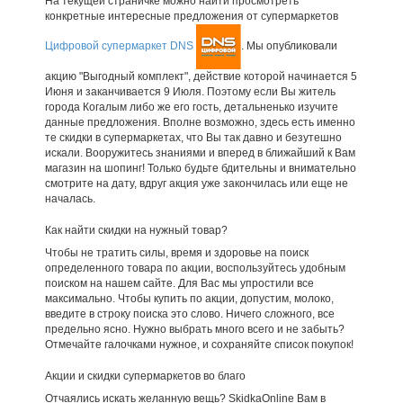
На текущей страничке можно найти просмотреть
конкретные интересные предложения от супермаркетов
Цифровой супермаркет DNS
. Мы опубликовали
акцию "Выгодный комплект", действие которой начинается 5
Июня и заканчивается 9 Июля. Поэтому если Вы житель
города Когалым либо же его гость, детальненько изучите
данные предложения. Вполне возможно, здесь есть именно
те скидки в супермаркетах, что Вы так давно и безутешно
искали. Вооружитесь знаниями и вперед в ближайший к Вам
магазин на шопинг! Только будьте бдительны и внимательно
смотрите на дату, вдруг акция уже закончилась или еще не
началась.
Как найти скидки на нужный товар?
Чтобы не тратить силы, время и здоровье на поиск
определенного товара по акции, воспользуйтесь удобным
поиском на нашем сайте. Для Вас мы упростили все
максимально. Чтобы купить по акции, допустим, молоко,
введите в строку поиска это слово. Ничего сложного, все
предельно ясно. Нужно выбрать много всего и не забыть?
Отмечайте галочками нужное, и сохраняйте список покупок!
Акции и скидки супермаркетов во благо
Отчаялись искать желанную вещь? SkidkaOnline Вам в