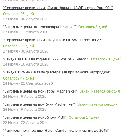
"Сервисные привилегии | Смартфоны HUAWEI серии Pura 90s"
Осталось
25
дней
27 Июля - 30 Августа 2026
Осталось
6
дней
"Выгодные цены на телевизоры Hisense!"
27 Июля - 11 Августа 2026
"Сервисные привилегии | Наушники HUAWEI FreeClip 2 S"
Осталось
25
дней
27 Июля - 30 Августа 2026
Осталось
11
дней
"Скидка за СБП на кофемашины Philips и Saeco!"
24 Июля - 16 Августа 2026
"Скидка 15% на систему фильтрации при покупке картриджа!"
Осталось
47
дней
24 Июля - 21 Сентября 2026
Заканчивается сегодня
"Выгодные цены на мониторы Machenike!"
24 Июля - 6 Августа 2026
Заканчивается сегодня
"Выгодные цены на ноутбуки Machenike!"
24 Июля - 6 Августа 2026
Осталось
17
дней
"Выгодные цены на моноблоки MSI!"
22 Июля - 22 Августа 2026
"Купи комплект техники Haier, Candy - получи скидку до 20%!"