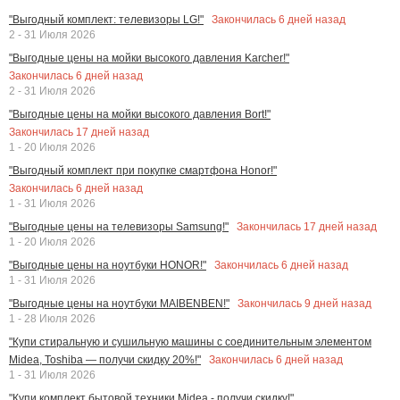
Закончилась
6
дней назад
"Выгодный комплект: телевизоры LG!"
2 - 31 Июля 2026
"Выгодные цены на мойки высокого давления Karcher!"
Закончилась
6
дней назад
2 - 31 Июля 2026
"Выгодные цены на мойки высокого давления Bort!"
Закончилась
17
дней назад
1 - 20 Июля 2026
"Выгодный комплект при покупке смартфона Honor!"
Закончилась
6
дней назад
1 - 31 Июля 2026
Закончилась
17
дней назад
"Выгодные цены на телевизоры Samsung!"
1 - 20 Июля 2026
Закончилась
6
дней назад
"Выгодные цены на ноутбуки HONOR!"
1 - 31 Июля 2026
Закончилась
9
дней назад
"Выгодные цены на ноутбуки MAIBENBEN!"
1 - 28 Июля 2026
"Купи стиральную и сушильную машины с соединительным элементом
Закончилась
6
дней назад
Midea, Toshiba — получи скидку 20%!"
1 - 31 Июля 2026
"Купи комплект бытовой техники Midea - получи скидку!"