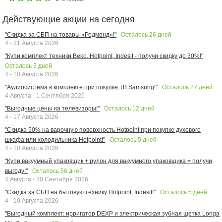
Действующие акции на сегодня
Осталось
26
дней
"Скидка за СБП на товары «Редмонд»!"
4 - 31 Августа 2026
"Купи комплект техники Beko, Hotpoint, Indesit - получи скидку до 30%!"
Осталось
5
дней
4 - 10 Августа 2026
Осталось
27
дней
"Аудиосистема в комплекте при покупке ТВ Samsung!"
4 Августа - 1 Сентября 2026
Осталось
12
дней
"Выгодные цены на телевизоры!"
4 - 17 Августа 2026
"Скидка 50% на варочную поверхность Hotpoint при покупке духового
Осталось
5
дней
шкафа или холодильника Hotpoint!"
4 - 10 Августа 2026
"Купи вакуумный упаковщик + рулон для вакуумного упаковщика = получи
Осталось
56
дней
выгоду!"
4 Августа - 30 Сентября 2026
Осталось
5
дней
"Скидка за СБП на бытовую технику Hotpoint, Indesit!"
4 - 10 Августа 2026
"Выгодный комплект: ирригатор DEXP и электрическая зубная щетка Longa