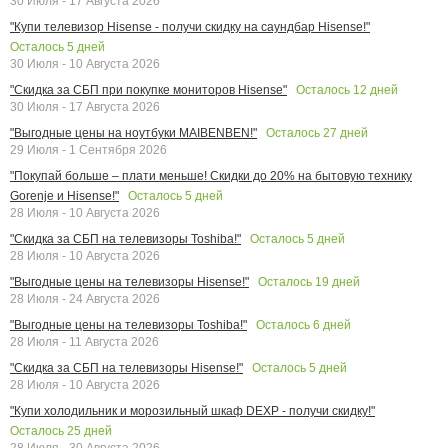
30 Июля - 17 Августа 2026
"Купи телевизор Hisense - получи скидку на саундбар Hisense!"
Осталось
5
дней
30 Июля - 10 Августа 2026
Осталось
12
дней
"Скидка за СБП при покупке мониторов Hisense"
30 Июля - 17 Августа 2026
Осталось
27
дней
"Выгодные цены на ноутбуки MAIBENBEN!"
29 Июля - 1 Сентября 2026
"Покупай больше – плати меньше! Скидки до 20% на бытовую технику
Осталось
5
дней
Gorenje и Hisense!"
28 Июля - 10 Августа 2026
Осталось
5
дней
"Скидка за СБП на телевизоры Toshiba!"
28 Июля - 10 Августа 2026
Осталось
19
дней
"Выгодные цены на телевизоры Hisense!"
28 Июля - 24 Августа 2026
Осталось
6
дней
"Выгодные цены на телевизоры Toshiba!"
28 Июля - 11 Августа 2026
Осталось
5
дней
"Скидка за СБП на телевизоры Hisense!"
28 Июля - 10 Августа 2026
"Купи холодильник и морозильный шкаф DEXP - получи скидку!"
Осталось
25
дней
28 Июля - 30 Августа 2026