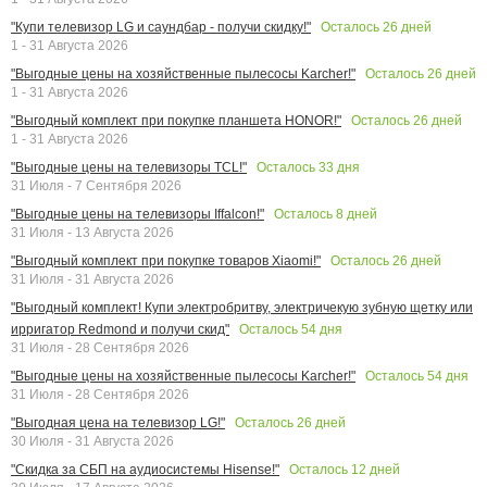
Осталось
26
дней
"Купи телевизор LG и саундбар - получи скидку!"
1 - 31 Августа 2026
Осталось
26
дней
"Выгодные цены на хозяйственные пылесосы Karcher!"
1 - 31 Августа 2026
Осталось
26
дней
"Выгодный комплект при покупке планшета HONOR!"
1 - 31 Августа 2026
Осталось
33
дня
"Выгодные цены на телевизоры TCL!"
31 Июля - 7 Сентября 2026
Осталось
8
дней
"Выгодные цены на телевизоры Iffalcon!"
31 Июля - 13 Августа 2026
Осталось
26
дней
"Выгодный комплект при покупке товаров Xiaomi!"
31 Июля - 31 Августа 2026
"Выгодный комплект! Купи электробритву, электричекую зубную щетку или
Осталось
54
дня
ирригатор Redmond и получи скид"
31 Июля - 28 Сентября 2026
Осталось
54
дня
"Выгодные цены на хозяйственные пылесосы Karcher!"
31 Июля - 28 Сентября 2026
Осталось
26
дней
"Выгодная цена на телевизор LG!"
30 Июля - 31 Августа 2026
Осталось
12
дней
"Скидка за СБП на аудиосистемы Hisense!"