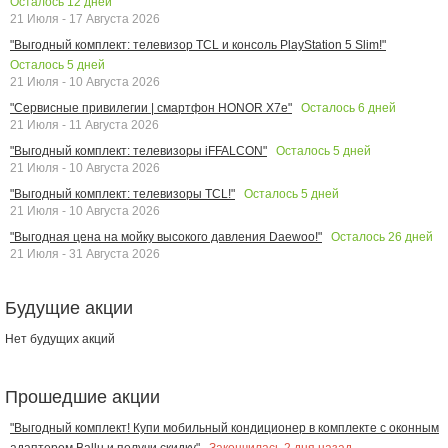
Осталось
12
дней
21 Июля - 17 Августа 2026
"Выгодный комплект: телевизор TCL и консоль PlayStation 5 Slim!"
Осталось
5
дней
21 Июля - 10 Августа 2026
Осталось
6
дней
"Сервисные привилегии | смартфон HONOR X7e"
21 Июля - 11 Августа 2026
Осталось
5
дней
"Выгодный комплект: телевизоры iFFALCON"
21 Июля - 10 Августа 2026
Осталось
5
дней
"Выгодный комплект: телевизоры TCL!"
21 Июля - 10 Августа 2026
Осталось
26
дней
"Выгодная цена на мойку высокого давления Daewoo!"
21 Июля - 31 Августа 2026
Будущие акции
Нет будущих акций
Прошедшие акции
"Выгодный комплект! Купи мобильный кондиционер в комплекте с оконным
Закончилась
2
дня назад
адаптером Ballu и получи скидку"