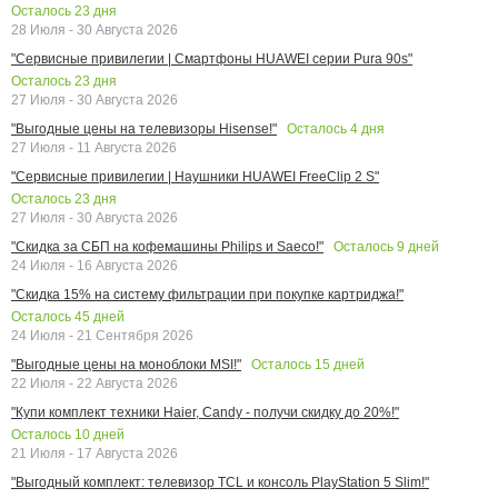
Осталось
23
дня
28 Июля - 30 Августа 2026
"Сервисные привилегии | Смартфоны HUAWEI серии Pura 90s"
Осталось
23
дня
27 Июля - 30 Августа 2026
Осталось
4
дня
"Выгодные цены на телевизоры Hisense!"
27 Июля - 11 Августа 2026
"Сервисные привилегии | Наушники HUAWEI FreeClip 2 S"
Осталось
23
дня
27 Июля - 30 Августа 2026
Осталось
9
дней
"Скидка за СБП на кофемашины Philips и Saeco!"
24 Июля - 16 Августа 2026
"Скидка 15% на систему фильтрации при покупке картриджа!"
Осталось
45
дней
24 Июля - 21 Сентября 2026
Осталось
15
дней
"Выгодные цены на моноблоки MSI!"
22 Июля - 22 Августа 2026
"Купи комплект техники Haier, Candy - получи скидку до 20%!"
Осталось
10
дней
21 Июля - 17 Августа 2026
"Выгодный комплект: телевизор TCL и консоль PlayStation 5 Slim!"