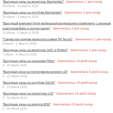
Закончилась
2
дня назад
"Выгодные цены на мониторы Machenike!"
24 Июля - 6 Августа 2026
Закончилась
2
дня назад
"Выгодные цены на ноутбуки Machenike!"
24 Июля - 6 Августа 2026
"Выгодный комплект! Купи мобильный кондиционер в комплекте с оконным
Закончилась
4
дня назад
адаптером Ballu и получи скидку"
15 Июля - 4 Августа 2026
Закончилась
2
дня назад
"Скидка при покупке монитора и мини ПК Tecno!"
9 Июля - 6 Августа 2026
Закончилась
4
дня назад
"Выгодные цены на мониторы AOC и Philips!"
7 Июля - 4 Августа 2026
Закончилась
19
дней назад
"Выгодные цены на наушники Fifine"
6 - 20 Июля 2026
Закончилась
8
дней назад
"Выгодная цена на портативную колонку LG!"
6 - 31 Июля 2026
Закончилась
20
дней назад
"Выгодные цены на ноутбуки ASUS!"
6 - 19 Июля 2026
Закончилась
19
дней назад
"Выгодные цены на проекторы LG!"
3 - 20 Июля 2026
Закончилась
19
дней назад
"Выгодные цены на корпуса MSI!"
3 - 20 Июля 2026