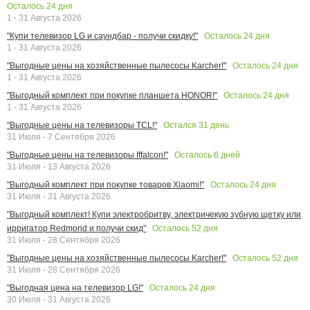
Осталось
24
дня
1 - 31 Августа 2026
Осталось
24
дня
"Купи телевизор LG и саундбар - получи скидку!"
1 - 31 Августа 2026
Осталось
24
дня
"Выгодные цены на хозяйственные пылесосы Karcher!"
1 - 31 Августа 2026
Осталось
24
дня
"Выгодный комплект при покупке планшета HONOR!"
1 - 31 Августа 2026
Остался
31
день
"Выгодные цены на телевизоры TCL!"
31 Июля - 7 Сентября 2026
Осталось
6
дней
"Выгодные цены на телевизоры Iffalcon!"
31 Июля - 13 Августа 2026
Осталось
24
дня
"Выгодный комплект при покупке товаров Xiaomi!"
31 Июля - 31 Августа 2026
"Выгодный комплект! Купи электробритву, электричекую зубную щетку или
Осталось
52
дня
ирригатор Redmond и получи скид"
31 Июля - 28 Сентября 2026
Осталось
52
дня
"Выгодные цены на хозяйственные пылесосы Karcher!"
31 Июля - 28 Сентября 2026
Осталось
24
дня
"Выгодная цена на телевизор LG!"
30 Июля - 31 Августа 2026