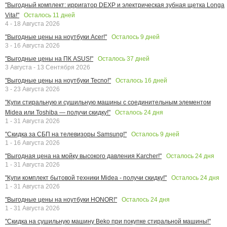
"Выгодный комплект: ирригатор DEXP и электрическая зубная щетка Longa
Осталось
11
дней
Vita!"
4 - 18 Августа 2026
Осталось
9
дней
"Выгодные цены на ноутбуки Acer!"
3 - 16 Августа 2026
Осталось
37
дней
"Выгодные цены на ПК ASUS!"
3 Августа - 13 Сентября 2026
Осталось
16
дней
"Выгодные цены на ноутбуки Tecno!"
3 - 23 Августа 2026
"Купи стиральную и сушильную машины с соединительным элементом
Осталось
24
дня
Midea или Toshiba — получи скидку!"
1 - 31 Августа 2026
Осталось
9
дней
"Скидка за СБП на телевизоры Samsung!"
1 - 16 Августа 2026
Осталось
24
дня
"Выгодная цена на мойку высокого давления Karcher!"
1 - 31 Августа 2026
Осталось
24
дня
"Купи комплект бытовой техники Midea - получи скидку!"
1 - 31 Августа 2026
Осталось
24
дня
"Выгодные цены на ноутбуки HONOR!"
1 - 31 Августа 2026
"Скидка на сушильную машину Beko при покупке стиральной машины!"