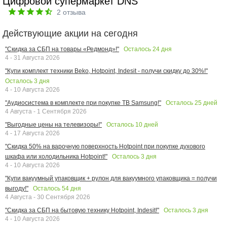
Цифровой супермаркет DNS
2
отзыва
Действующие акции на сегодня
Осталось
24
дня
"Скидка за СБП на товары «Редмонд»!"
4 - 31 Августа 2026
"Купи комплект техники Beko, Hotpoint, Indesit - получи скидку до 30%!"
Осталось
3
дня
4 - 10 Августа 2026
Осталось
25
дней
"Аудиосистема в комплекте при покупке ТВ Samsung!"
4 Августа - 1 Сентября 2026
Осталось
10
дней
"Выгодные цены на телевизоры!"
4 - 17 Августа 2026
"Скидка 50% на варочную поверхность Hotpoint при покупке духового
Осталось
3
дня
шкафа или холодильника Hotpoint!"
4 - 10 Августа 2026
"Купи вакуумный упаковщик + рулон для вакуумного упаковщика = получи
Осталось
54
дня
выгоду!"
4 Августа - 30 Сентября 2026
Осталось
3
дня
"Скидка за СБП на бытовую технику Hotpoint, Indesit!"
4 - 10 Августа 2026