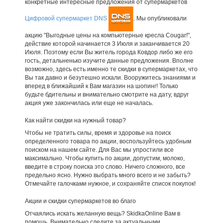
конкретные интересные предложения от супермаркетов
Цифровой супермаркет DNS
. Мы опубликовали
акцию "Выгодные цены на компьютерные кресла Cougar!",
действие которой начинается 3 Июля и заканчивается 20
Июля. Поэтому если Вы житель города Ковдор либо же его
гость, детальненько изучите данные предложения. Вполне
возможно, здесь есть именно те скидки в супермаркетах, что
Вы так давно и безутешно искали. Вооружитесь знаниями и
вперед в ближайший к Вам магазин на шопинг! Только
будьте бдительны и внимательно смотрите на дату, вдруг
акция уже закончилась или еще не началась.
Как найти скидки на нужный товар?
Чтобы не тратить силы, время и здоровье на поиск
определенного товара по акции, воспользуйтесь удобным
поиском на нашем сайте. Для Вас мы упростили все
максимально. Чтобы купить по акции, допустим, молоко,
введите в строку поиска это слово. Ничего сложного, все
предельно ясно. Нужно выбрать много всего и не забыть?
Отмечайте галочками нужное, и сохраняйте список покупок!
Акции и скидки супермаркетов во благо
Отчаялись искать желанную вещь? SkidkaOnline Вам в
помощь. Внимательно следите за актуальными