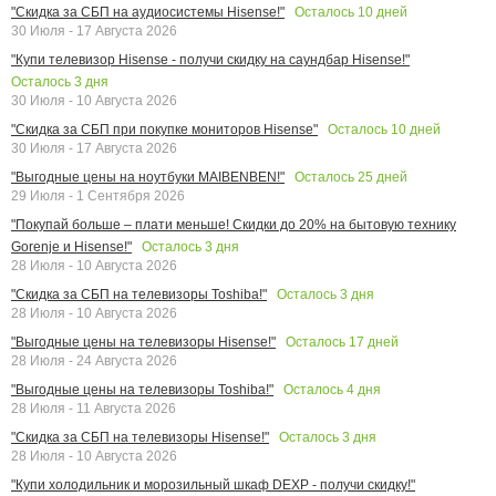
Осталось
10
дней
"Скидка за СБП на аудиосистемы Hisense!"
30 Июля - 17 Августа 2026
"Купи телевизор Hisense - получи скидку на саундбар Hisense!"
Осталось
3
дня
30 Июля - 10 Августа 2026
Осталось
10
дней
"Скидка за СБП при покупке мониторов Hisense"
30 Июля - 17 Августа 2026
Осталось
25
дней
"Выгодные цены на ноутбуки MAIBENBEN!"
29 Июля - 1 Сентября 2026
"Покупай больше – плати меньше! Скидки до 20% на бытовую технику
Осталось
3
дня
Gorenje и Hisense!"
28 Июля - 10 Августа 2026
Осталось
3
дня
"Скидка за СБП на телевизоры Toshiba!"
28 Июля - 10 Августа 2026
Осталось
17
дней
"Выгодные цены на телевизоры Hisense!"
28 Июля - 24 Августа 2026
Осталось
4
дня
"Выгодные цены на телевизоры Toshiba!"
28 Июля - 11 Августа 2026
Осталось
3
дня
"Скидка за СБП на телевизоры Hisense!"
28 Июля - 10 Августа 2026
"Купи холодильник и морозильный шкаф DEXP - получи скидку!"