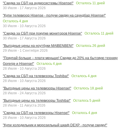
Осталось
11
дней
"Скидка за СБП на аудиосистемы Hisense!"
30 Июля - 17 Августа 2026
"Купи телевизор Hisense - получи скидку на саундбар Hisense!"
Осталось
4
дня
30 Июля - 10 Августа 2026
Осталось
11
дней
"Скидка за СБП при покупке мониторов Hisense"
30 Июля - 17 Августа 2026
Осталось
26
дней
"Выгодные цены на ноутбуки MAIBENBEN!"
29 Июля - 1 Сентября 2026
"Покупай больше – плати меньше! Скидки до 20% на бытовую технику
Осталось
4
дня
Gorenje и Hisense!"
28 Июля - 10 Августа 2026
Осталось
4
дня
"Скидка за СБП на телевизоры Toshiba!"
28 Июля - 10 Августа 2026
Осталось
18
дней
"Выгодные цены на телевизоры Hisense!"
28 Июля - 24 Августа 2026
Осталось
5
дней
"Выгодные цены на телевизоры Toshiba!"
28 Июля - 11 Августа 2026
Осталось
4
дня
"Скидка за СБП на телевизоры Hisense!"
28 Июля - 10 Августа 2026
"Купи холодильник и морозильный шкаф DEXP - получи скидку!"