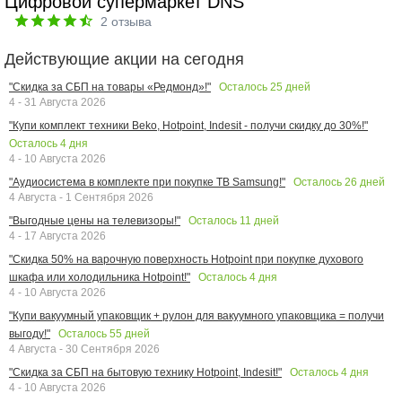
Цифровой супермаркет DNS
2
отзыва
Действующие акции на сегодня
Осталось
25
дней
"Скидка за СБП на товары «Редмонд»!"
4 - 31 Августа 2026
"Купи комплект техники Beko, Hotpoint, Indesit - получи скидку до 30%!"
Осталось
4
дня
4 - 10 Августа 2026
Осталось
26
дней
"Аудиосистема в комплекте при покупке ТВ Samsung!"
4 Августа - 1 Сентября 2026
Осталось
11
дней
"Выгодные цены на телевизоры!"
4 - 17 Августа 2026
"Скидка 50% на варочную поверхность Hotpoint при покупке духового
Осталось
4
дня
шкафа или холодильника Hotpoint!"
4 - 10 Августа 2026
"Купи вакуумный упаковщик + рулон для вакуумного упаковщика = получи
Осталось
55
дней
выгоду!"
4 Августа - 30 Сентября 2026
Осталось
4
дня
"Скидка за СБП на бытовую технику Hotpoint, Indesit!"
4 - 10 Августа 2026