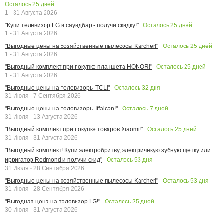
Осталось
25
дней
1 - 31 Августа 2026
Осталось
25
дней
"Купи телевизор LG и саундбар - получи скидку!"
1 - 31 Августа 2026
Осталось
25
дней
"Выгодные цены на хозяйственные пылесосы Karcher!"
1 - 31 Августа 2026
Осталось
25
дней
"Выгодный комплект при покупке планшета HONOR!"
1 - 31 Августа 2026
Осталось
32
дня
"Выгодные цены на телевизоры TCL!"
31 Июля - 7 Сентября 2026
Осталось
7
дней
"Выгодные цены на телевизоры Iffalcon!"
31 Июля - 13 Августа 2026
Осталось
25
дней
"Выгодный комплект при покупке товаров Xiaomi!"
31 Июля - 31 Августа 2026
"Выгодный комплект! Купи электробритву, электричекую зубную щетку или
Осталось
53
дня
ирригатор Redmond и получи скид"
31 Июля - 28 Сентября 2026
Осталось
53
дня
"Выгодные цены на хозяйственные пылесосы Karcher!"
31 Июля - 28 Сентября 2026
Осталось
25
дней
"Выгодная цена на телевизор LG!"
30 Июля - 31 Августа 2026