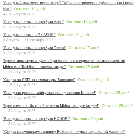
"Выгодный комплект: ирригатор DEXP и электрическая зубная щетка Longa
Осталось
12
дней
Vita!"
4 - 18 Августа 2026
Осталось
10
дней
"Выгодные цены на ноутбуки Acer!"
3 - 16 Августа 2026
Осталось
38
дней
"Выгодные цены на ПК ASUS!"
3 Августа - 13 Сентября 2026
Осталось
17
дней
"Выгодные цены на ноутбуки Tecno!"
3 - 23 Августа 2026
"Купи стиральную и сушильную машины с соединительным элементом
Осталось
25
дней
Midea или Toshiba — получи скидку!"
1 - 31 Августа 2026
Осталось
10
дней
"Скидка за СБП на телевизоры Samsung!"
1 - 16 Августа 2026
Осталось
25
дней
"Выгодная цена на мойку высокого давления Karcher!"
1 - 31 Августа 2026
Осталось
25
дней
"Купи комплект бытовой техники Midea - получи скидку!"
1 - 31 Августа 2026
Осталось
25
дней
"Выгодные цены на ноутбуки HONOR!"
1 - 31 Августа 2026
"Скидка на сушильную машину Beko при покупке стиральной машины!"