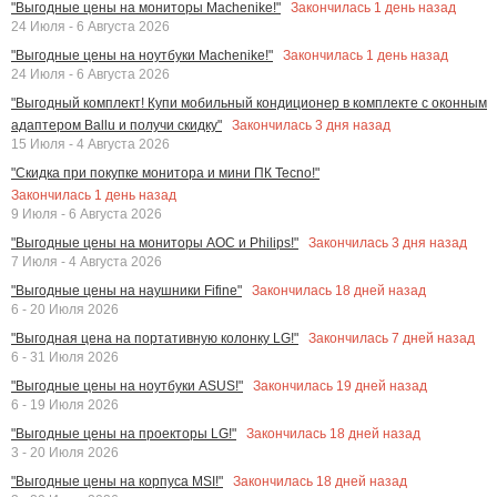
Закончилась
1
день назад
"Выгодные цены на мониторы Machenike!"
24 Июля - 6 Августа 2026
Закончилась
1
день назад
"Выгодные цены на ноутбуки Machenike!"
24 Июля - 6 Августа 2026
"Выгодный комплект! Купи мобильный кондиционер в комплекте с оконным
Закончилась
3
дня назад
адаптером Ballu и получи скидку"
15 Июля - 4 Августа 2026
"Скидка при покупке монитора и мини ПК Tecno!"
Закончилась
1
день назад
9 Июля - 6 Августа 2026
Закончилась
3
дня назад
"Выгодные цены на мониторы AOC и Philips!"
7 Июля - 4 Августа 2026
Закончилась
18
дней назад
"Выгодные цены на наушники Fifine"
6 - 20 Июля 2026
Закончилась
7
дней назад
"Выгодная цена на портативную колонку LG!"
6 - 31 Июля 2026
Закончилась
19
дней назад
"Выгодные цены на ноутбуки ASUS!"
6 - 19 Июля 2026
Закончилась
18
дней назад
"Выгодные цены на проекторы LG!"
3 - 20 Июля 2026
Закончилась
18
дней назад
"Выгодные цены на корпуса MSI!"