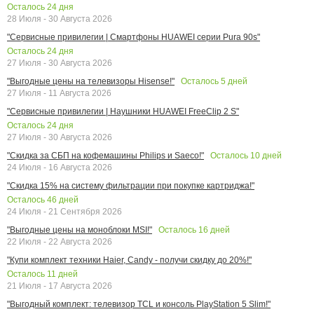
Осталось
24
дня
28 Июля - 30 Августа 2026
"Сервисные привилегии | Смартфоны HUAWEI серии Pura 90s"
Осталось
24
дня
27 Июля - 30 Августа 2026
Осталось
5
дней
"Выгодные цены на телевизоры Hisense!"
27 Июля - 11 Августа 2026
"Сервисные привилегии | Наушники HUAWEI FreeClip 2 S"
Осталось
24
дня
27 Июля - 30 Августа 2026
Осталось
10
дней
"Скидка за СБП на кофемашины Philips и Saeco!"
24 Июля - 16 Августа 2026
"Скидка 15% на систему фильтрации при покупке картриджа!"
Осталось
46
дней
24 Июля - 21 Сентября 2026
Осталось
16
дней
"Выгодные цены на моноблоки MSI!"
22 Июля - 22 Августа 2026
"Купи комплект техники Haier, Candy - получи скидку до 20%!"
Осталось
11
дней
21 Июля - 17 Августа 2026
"Выгодный комплект: телевизор TCL и консоль PlayStation 5 Slim!"