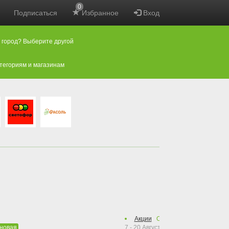
0
Подписаться
Избранное
Вход
 город? Выберите другой
атегориям и магазинам
Акции
Осталось
13
дней
7 - 20 Августа 2026
новая
новая