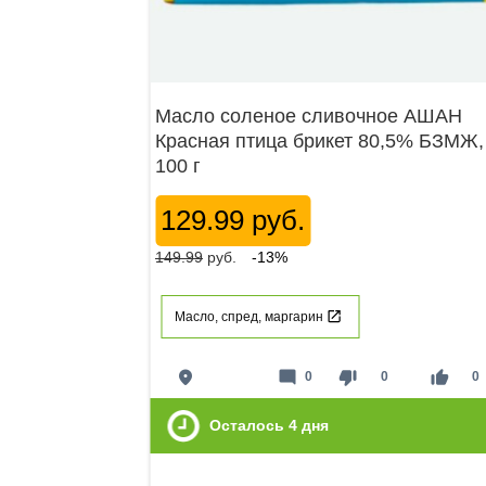
Масло соленое сливочное АШАН
Красная птица брикет 80,5% БЗМЖ,
100 г
129.99 руб.
149.99
руб.
-13%
Масло, спред, маргарин
place
mode_comment
thumb_down
thumb_up
0
0
0
Осталось
4
дня