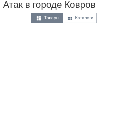
в Атак в городе Ковров


Товары
Каталоги