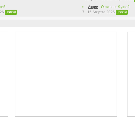
ней
Акции
Осталось
9
дней
026
7 - 16 Августа 2026
новая
новая