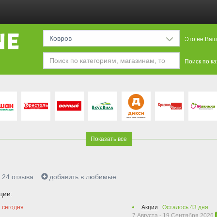
Ковров
Это не Ваш
Поиск по к
Показать все
24
отзыва
добавить в любимые
ции:
 сегодня
Акции
Осталось
43
дня
7 Августа - 19 Сентября 2026