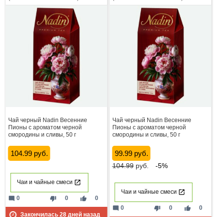
Чай черный Nadin Весенние
Чай черный Nadin Весенние
Пионы с ароматом черной
Пионы с ароматом черной
смородины и сливы, 50 г
смородины и сливы, 50 г
104.99 руб.
99.99 руб.
104.99
руб.
-5%
Чаи и чайные смеси
Чаи и чайные смеси
mode_comment
thumb_down
thumb_up
0
0
0
mode_comment
thumb_down
thumb_up
0
0
0
Закончилась
28
дней назад