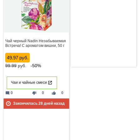
Чай черный Nadin Незабываемая
Встреча! С ароматом вишни, 50 г
49.97 руб.
99.99
руб.
-50%
Чаи и чайные смеси
mode_comment
thumb_down
thumb_up
0
0
0
Закончилась
28
дней назад