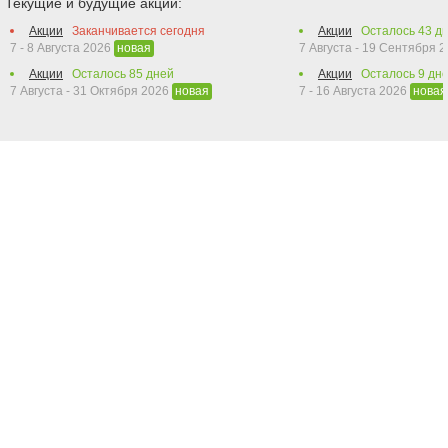
Текущие и будущие акции:
Акции
Заканчивается сегодня
Акции
Осталось
43
дн
7 - 8 Августа 2026
7 Августа - 19 Сентября 
новая
Акции
Осталось
85
дней
Акции
Осталось
9
дн
7 Августа - 31 Октября 2026
7 - 16 Августа 2026
новая
новая