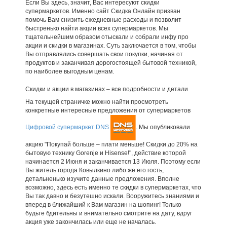
Если Вы здесь, значит, Вас интересуют скидки
супермаркетов. Именно сайт Скидка Онлайн призван
помочь Вам снизить ежедневные расходы и позволит
быстренько найти акции всех супермаркетов. Мы
тщательнейшим образом отыскали и собрали инфу про
акции и скидки в магазинах. Суть заключается в том, чтобы
Вы отправлялись совершать свои покупки, начиная от
продуктов и заканчивая дорогостоящей бытовой техникой,
по наиболее выгодным ценам.
Скидки и акции в магазинах – все подробности и детали
На текущей страничке можно найти просмотреть
конкретные интересные предложения от супермаркетов
Цифровой супермаркет DNS
. Мы опубликовали
акцию "Покупай больше – плати меньше! Скидки до 20% на
бытовую технику Gorenje и Hisense!", действие которой
начинается 2 Июня и заканчивается 13 Июля. Поэтому если
Вы житель города Ковылкино либо же его гость,
детальненько изучите данные предложения. Вполне
возможно, здесь есть именно те скидки в супермаркетах, что
Вы так давно и безутешно искали. Вооружитесь знаниями и
вперед в ближайший к Вам магазин на шопинг! Только
будьте бдительны и внимательно смотрите на дату, вдруг
акция уже закончилась или еще не началась.