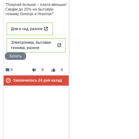
"Покупай больше – плати меньше!
Скидки до 20% на бытовую
технику Gorenje и Hisense!"
Дом и сад, разное
Электроника, бытовая
техника, разное
Купить
mode_comment
thumb_down
thumb_up
0
0
0
Закончилась
24
дня назад