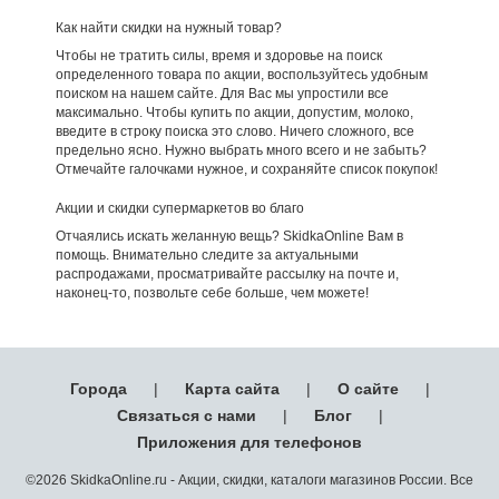
Как найти скидки на нужный товар?
Чтобы не тратить силы, время и здоровье на поиск
определенного товара по акции, воспользуйтесь удобным
поиском на нашем сайте. Для Вас мы упростили все
максимально. Чтобы купить по акции, допустим, молоко,
введите в строку поиска это слово. Ничего сложного, все
предельно ясно. Нужно выбрать много всего и не забыть?
Отмечайте галочками нужное, и сохраняйте список покупок!
Акции и скидки супермаркетов во благо
Отчаялись искать желанную вещь? SkidkaOnline Вам в
помощь. Внимательно следите за актуальными
распродажами, просматривайте рассылку на почте и,
наконец-то, позвольте себе больше, чем можете!
Города
|
Карта сайта
|
О сайте
|
Связаться с нами
|
Блог
|
Приложения для телефонов
©2026 SkidkaOnline.ru - Акции, скидки, каталоги магазинов России. Все