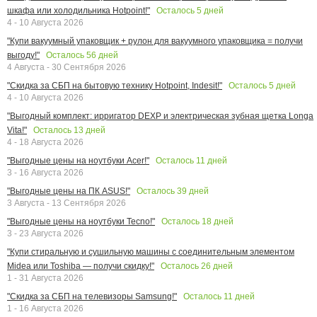
Осталось
5
дней
шкафа или холодильника Hotpoint!"
4 - 10 Августа 2026
"Купи вакуумный упаковщик + рулон для вакуумного упаковщика = получи
Осталось
56
дней
выгоду!"
4 Августа - 30 Сентября 2026
Осталось
5
дней
"Скидка за СБП на бытовую технику Hotpoint, Indesit!"
4 - 10 Августа 2026
"Выгодный комплект: ирригатор DEXP и электрическая зубная щетка Longa
Осталось
13
дней
Vita!"
4 - 18 Августа 2026
Осталось
11
дней
"Выгодные цены на ноутбуки Acer!"
3 - 16 Августа 2026
Осталось
39
дней
"Выгодные цены на ПК ASUS!"
3 Августа - 13 Сентября 2026
Осталось
18
дней
"Выгодные цены на ноутбуки Tecno!"
3 - 23 Августа 2026
"Купи стиральную и сушильную машины с соединительным элементом
Осталось
26
дней
Midea или Toshiba — получи скидку!"
1 - 31 Августа 2026
Осталось
11
дней
"Скидка за СБП на телевизоры Samsung!"
1 - 16 Августа 2026