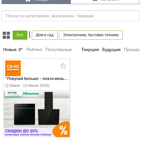
|
Все
Дом и сад
Электроника, бытовая техника
sort
Новые
Рейтинг
Популярные
Текущие
Будущие
Прошед
"Покупай больше – плати меньше! Скидки до 20% на бытовую технику Gorenje и Hisense!"
(2 Июня - 13 Июля 2026)