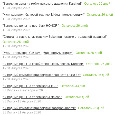
Осталось
26
дней
"Выгодная цена на мойку высокого давления Karcher!"
1 - 31 Августа 2026
Осталось
26
дней
"Купи комплект бытовой техники Midea - получи скидку!"
1 - 31 Августа 2026
Осталось
26
дней
"Выгодные цены на ноутбуки HONOR!"
1 - 31 Августа 2026
"Скидка на сушильную машину Beko при покупке стиральной машины!"
Осталось
26
дней
1 - 31 Августа 2026
Осталось
26
дней
"Купи телевизор LG и саундбар - получи скидку!"
1 - 31 Августа 2026
Осталось
26
дней
"Выгодные цены на хозяйственные пылесосы Karcher!"
1 - 31 Августа 2026
Осталось
26
дней
"Выгодный комплект при покупке планшета HONOR!"
1 - 31 Августа 2026
Осталось
33
дня
"Выгодные цены на телевизоры TCL!"
31 Июля - 7 Сентября 2026
Осталось
8
дней
"Выгодные цены на телевизоры Iffalcon!"
31 Июля - 13 Августа 2026
Осталось
26
дней
"Выгодный комплект при покупке товаров Xiaomi!"
31 Июля - 31 Августа 2026