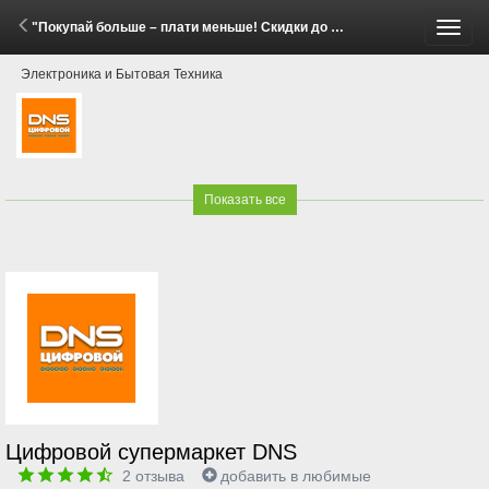
"Покупай больше – плати меньше! Скидки до 20% на бытовую технику Gorenje и Hisense!" (2 Июня - 13 Июля 2026)
Пере
Электроника и Бытовая Техника
меню
Показать все
Цифровой супермаркет DNS
2
отзыва
добавить в любимые