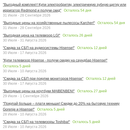
"Выгодный комплект! Купи электробритву, электричекую зубную щетку или
Осталось
54
дня
ирригатор Redmond и получи скид"
31 Июля - 28 Сентября 2026
Осталось
54
дня
"Выгодные цены на хозяйственные пылесосы Karcher!"
31 Июля - 28 Сентября 2026
Осталось
26
дней
"Выгодная цена на телевизор LG!"
30 Июля - 31 Августа 2026
Осталось
12
дней
"Скидка за СБП на аудиосистемы Hisense!"
30 Июля - 17 Августа 2026
"Купи телевизор Hisense - получи скидку на саундбар Hisense!"
Осталось
5
дней
30 Июля - 10 Августа 2026
Осталось
12
дней
"Скидка за СБП при покупке мониторов Hisense"
30 Июля - 17 Августа 2026
Осталось
27
дней
"Выгодные цены на ноутбуки MAIBENBEN!"
29 Июля - 1 Сентября 2026
"Покупай больше – плати меньше! Скидки до 20% на бытовую технику
Осталось
5
дней
Gorenje и Hisense!"
28 Июля - 10 Августа 2026
Осталось
5
дней
"Скидка за СБП на телевизоры Toshiba!"
28 Июля - 10 Августа 2026