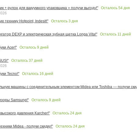
Осталось
54
дня
к + рулон для вакуумного упаковщика = получи выгоду!"
2026
Осталось
3
дня
 технику Hotpoint, Indesit!"
Осталось
11
дней
игатор DEXP и электрическая зубная щетка Longa Vita!"
Осталось
9
дней
ки Acer!"
Осталось
37
дней
SUS!"
2026
Осталось
16
дней
уки Tecno!"
льную машины с соединительным элементом Midea или Toshiba — получи скид
Осталось
9
дней
изоры Samsung!"
Осталось
24
дня
высокого давления Karcher!"
Осталось
24
дня
ехники Midea - получи скидку!"