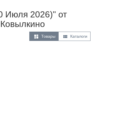
0 Июля 2026)" от
 Ковылкино


Товары
Каталоги