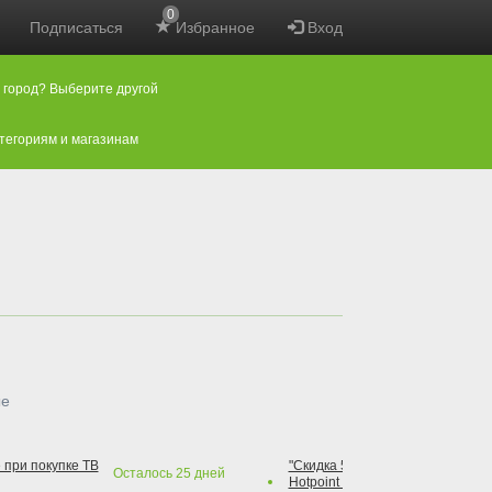
0
Подписаться
Избранное
Вход
 город? Выберите другой
атегориям и магазинам
ые
 при покупке ТВ
"Скидка 50% на варочную повер
Осталось
25
дней
Hotpoint при покупке духового 