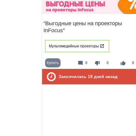
"Выгодные цены на проекторы
InFocus"
Мультимедийные проекторы
mode_comment
thumb_down
thumb_up
Купить
0
0
0
Закончилась
19
дней назад