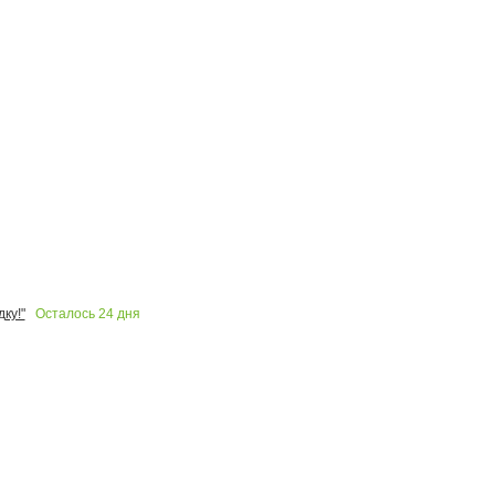
Осталось
24
дня
ку!"