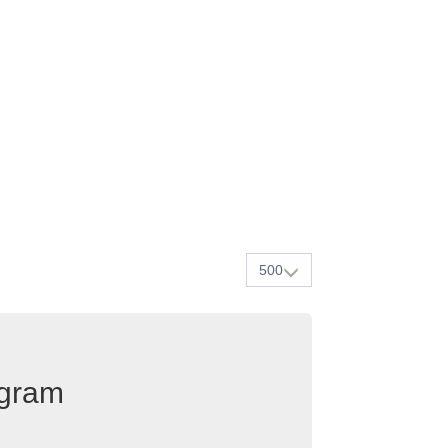
500
egram