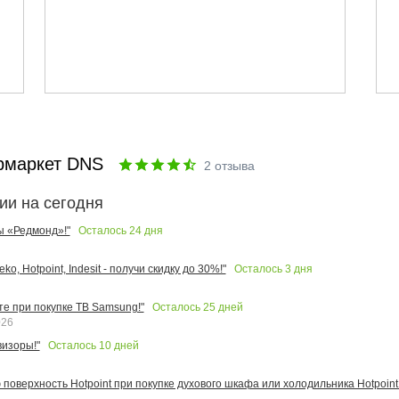
рмаркет DNS
2
отзыва
ии на сегодня
Осталось
24
дня
ы «Редмонд»!"
Осталось
3
дня
o, Hotpoint, Indesit - получи скидку до 30%!"
Осталось
25
дней
те при покупке ТВ Samsung!"
026
Осталось
10
дней
изоры!"
поверхность Hotpoint при покупке духового шкафа или холодильника Hotpoint!