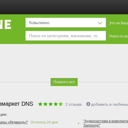
Ковылкино
Это не Ваш
Поиск по к
Показать все
рмаркет DNS
2
отзыва
добавить в любим
ции:
"Аудиосистема в комплекте
вары «Редмонд»!"
Осталось
24
дня
Samsung!"