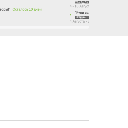
холодильника Hotpoint!"
4 - 10 Августа 2026
зоры!"
Осталось
10
дней
"Купи вакуумный упаковщик + р
вакуумного упаковщика = получи
4 Августа - 30 Сентября 2026