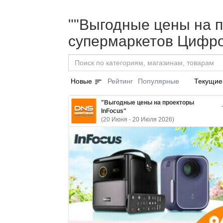
""Выгодные цены на п
супермаркетов Цифро
sort
Новые
Рейтинг
Популярные
Текущие
"Выгодные цены на проекторы
InFocus"
(20 Июня - 20 Июля 2026)