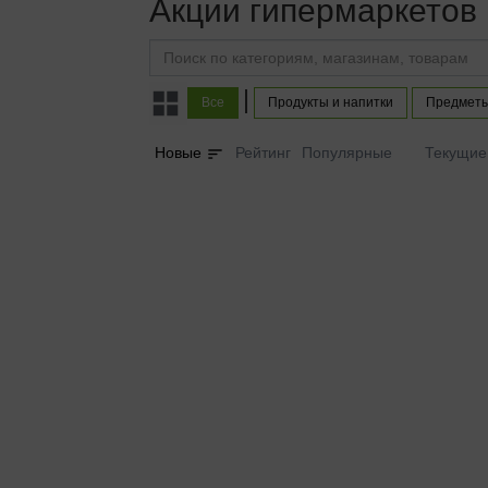
Акции гипермаркетов
|
Все
Продукты и напитки
Предметы
sort
Новые
Рейтинг
Популярные
Текущие