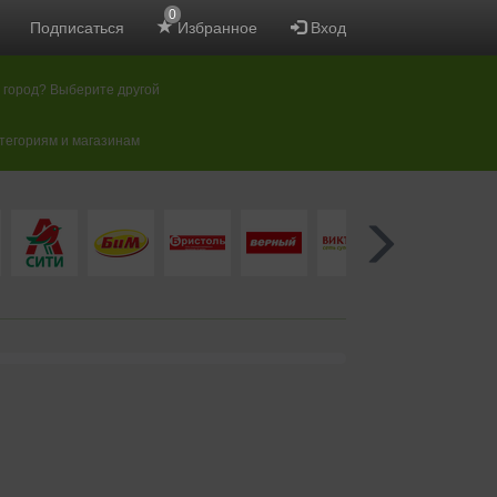
0
Подписаться
Избранное
Вход
 город? Выберите другой
атегориям и магазинам