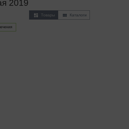
ая 2019


Товары
Каталоги
лечения