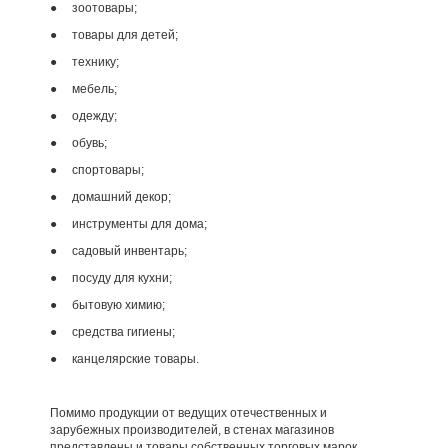
● зоотовары;
● товары для детей;
● технику;
● мебель;
● одежду;
● обувь;
● спортовары;
● домашний декор;
● инструменты для дома;
● садовый инвентарь;
● посуду для кухни;
● бытовую химию;
● средства гигиены;
● канцелярские товары.
Помимо продукции от ведущих отечественных и
зарубежных производителей, в стенах магазинов
представлены и товары собственных торговых марок