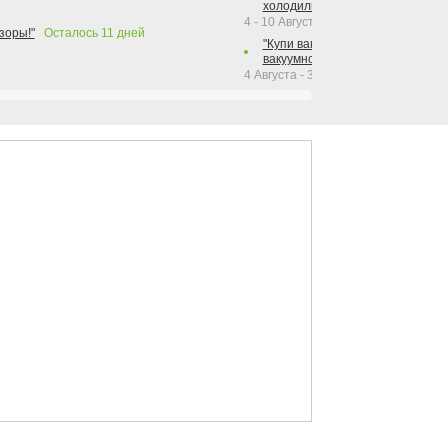
холодильника Hotpoint!"
4 - 10 Августа 2026
зоры!"
Осталось
11
дней
"Купи вакуумный упаковщик + р
вакуумного упаковщика = получи
4 Августа - 30 Сентября 2026