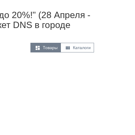
до 20%!" (28 Апреля -
кет DNS в городе


Товары
Каталоги