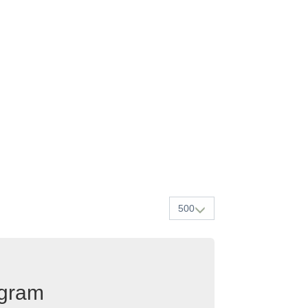
500
egram