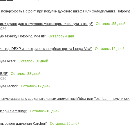
поверхность Hotpoint при покупке духового шкафа или холодильника Hotpoint!
Осталось
55
дней
к + рулон для вакуумного упаковщика = получи выгоду!"
2026
Осталось
4
дня
 технику Hotpoint, Indesit!"
Осталось
12
дней
игатор DEXP и электрическая зубная щетка Longa Vita!"
Осталось
10
дней
ки Acer!"
Осталось
38
дней
SUS!"
2026
Осталось
17
дней
уки Tecno!"
льную машины с соединительным элементом Midea или Toshiba — получи скид
Осталось
10
дней
изоры Samsung!"
Осталось
25
дней
высокого давления Karcher!"