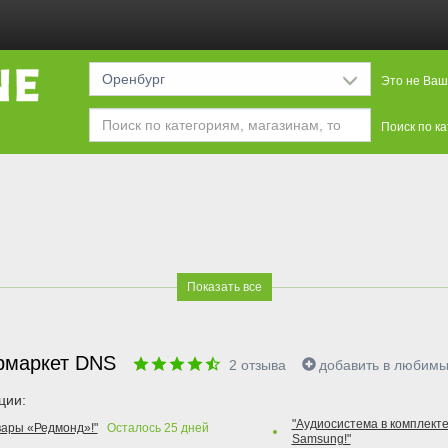
Оренбург
Это не Ваш
Поиск по к
Показать все
рмаркет DNS
2
отзыва
добавить в любим
ции:
"Аудиосистема в комплекте
вары «Редмонд»!"
Осталось
25
дней
Samsung!"