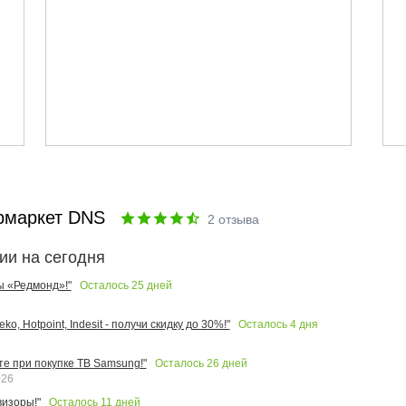
рмаркет DNS
2
отзыва
ии на сегодня
Осталось
25
дней
ы «Редмонд»!"
Осталось
4
дня
o, Hotpoint, Indesit - получи скидку до 30%!"
Осталось
26
дней
те при покупке ТВ Samsung!"
026
Осталось
11
дней
изоры!"