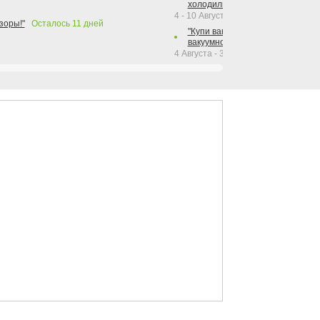
холодильника Hotpoint!"
4 - 10 Августа 2026
зоры!"
Осталось
11
дней
"Купи вакуумный упаковщик + р
вакуумного упаковщика = получи
4 Августа - 30 Сентября 2026