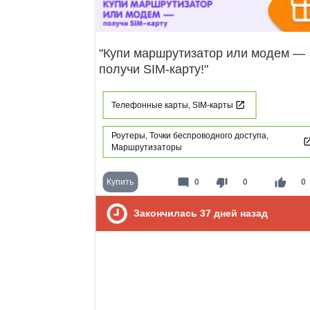
"Купи маршрутизатор или модем —
получи SIM-карту!"
Телефонные карты, SIM-карты
Роутеры, Точки беспроводного доступа,
Маршрутизаторы
mode_comment
thumb_down
thumb_up
Купить
0
0
0
Закончилась
37
дней назад