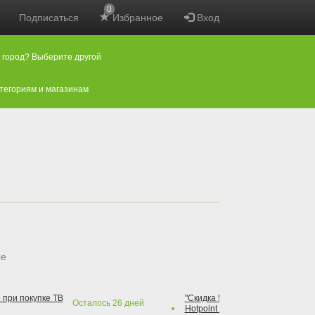
0
Подписаться
Избранное
Вход
 город? Выберите другой
атегориям и магазинам
ые
 при покупке ТВ
"Скидка 50% на варочную повер
Осталось
26
дней
Hotpoint при покупке духового 