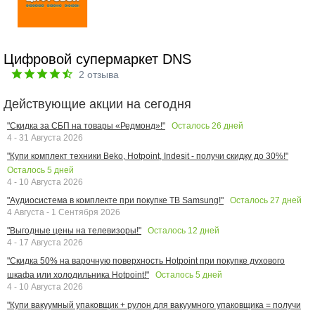
Цифровой супермаркет DNS
2
отзыва
Действующие акции на сегодня
Осталось
26
дней
"Скидка за СБП на товары «Редмонд»!"
4 - 31 Августа 2026
"Купи комплект техники Beko, Hotpoint, Indesit - получи скидку до 30%!"
Осталось
5
дней
4 - 10 Августа 2026
Осталось
27
дней
"Аудиосистема в комплекте при покупке ТВ Samsung!"
4 Августа - 1 Сентября 2026
Осталось
12
дней
"Выгодные цены на телевизоры!"
4 - 17 Августа 2026
"Скидка 50% на варочную поверхность Hotpoint при покупке духового
Осталось
5
дней
шкафа или холодильника Hotpoint!"
4 - 10 Августа 2026
"Купи вакуумный упаковщик + рулон для вакуумного упаковщика = получи