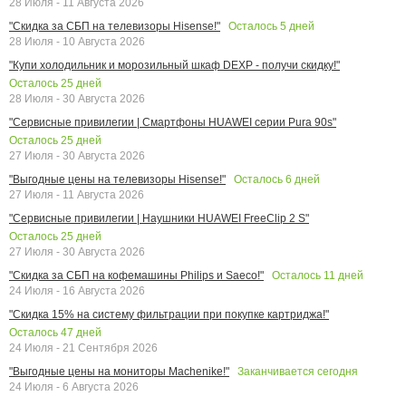
28 Июля - 11 Августа 2026
Осталось
5
дней
"Скидка за СБП на телевизоры Hisense!"
28 Июля - 10 Августа 2026
"Купи холодильник и морозильный шкаф DEXP - получи скидку!"
Осталось
25
дней
28 Июля - 30 Августа 2026
"Сервисные привилегии | Смартфоны HUAWEI серии Pura 90s"
Осталось
25
дней
27 Июля - 30 Августа 2026
Осталось
6
дней
"Выгодные цены на телевизоры Hisense!"
27 Июля - 11 Августа 2026
"Сервисные привилегии | Наушники HUAWEI FreeClip 2 S"
Осталось
25
дней
27 Июля - 30 Августа 2026
Осталось
11
дней
"Скидка за СБП на кофемашины Philips и Saeco!"
24 Июля - 16 Августа 2026
"Скидка 15% на систему фильтрации при покупке картриджа!"
Осталось
47
дней
24 Июля - 21 Сентября 2026
Заканчивается сегодня
"Выгодные цены на мониторы Machenike!"
24 Июля - 6 Августа 2026