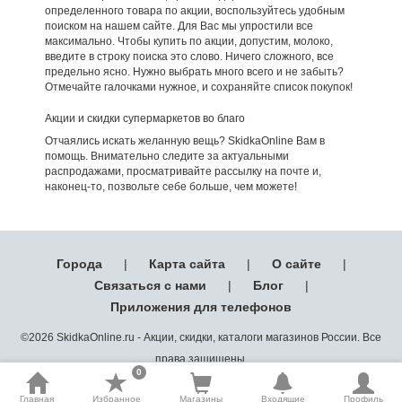
определенного товара по акции, воспользуйтесь удобным
поиском на нашем сайте. Для Вас мы упростили все
максимально. Чтобы купить по акции, допустим, молоко,
введите в строку поиска это слово. Ничего сложного, все
предельно ясно. Нужно выбрать много всего и не забыть?
Отмечайте галочками нужное, и сохраняйте список покупок!
Акции и скидки супермаркетов во благо
Отчаялись искать желанную вещь? SkidkaOnline Вам в
помощь. Внимательно следите за актуальными
распродажами, просматривайте рассылку на почте и,
наконец-то, позвольте себе больше, чем можете!
Города
|
Карта сайта
|
О сайте
|
Связаться с нами
|
Блог
|
Приложения для телефонов
©2026 SkidkaOnline.ru - Акции, скидки, каталоги магазинов России. Все
права защищены.
0
Главная
Избранное
Магазины
Входящие
Профиль