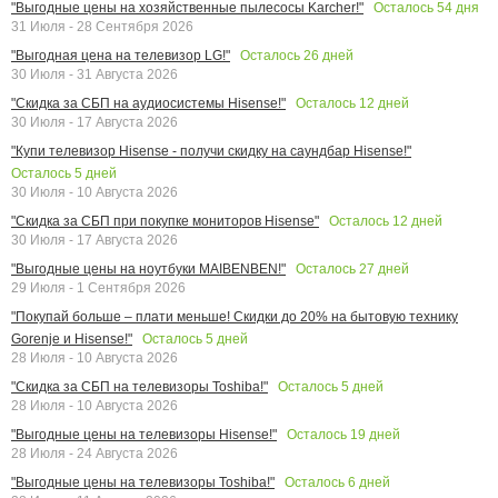
Осталось
54
дня
"Выгодные цены на хозяйственные пылесосы Karcher!"
31 Июля - 28 Сентября 2026
Осталось
26
дней
"Выгодная цена на телевизор LG!"
30 Июля - 31 Августа 2026
Осталось
12
дней
"Скидка за СБП на аудиосистемы Hisense!"
30 Июля - 17 Августа 2026
"Купи телевизор Hisense - получи скидку на саундбар Hisense!"
Осталось
5
дней
30 Июля - 10 Августа 2026
Осталось
12
дней
"Скидка за СБП при покупке мониторов Hisense"
30 Июля - 17 Августа 2026
Осталось
27
дней
"Выгодные цены на ноутбуки MAIBENBEN!"
29 Июля - 1 Сентября 2026
"Покупай больше – плати меньше! Скидки до 20% на бытовую технику
Осталось
5
дней
Gorenje и Hisense!"
28 Июля - 10 Августа 2026
Осталось
5
дней
"Скидка за СБП на телевизоры Toshiba!"
28 Июля - 10 Августа 2026
Осталось
19
дней
"Выгодные цены на телевизоры Hisense!"
28 Июля - 24 Августа 2026
Осталось
6
дней
"Выгодные цены на телевизоры Toshiba!"