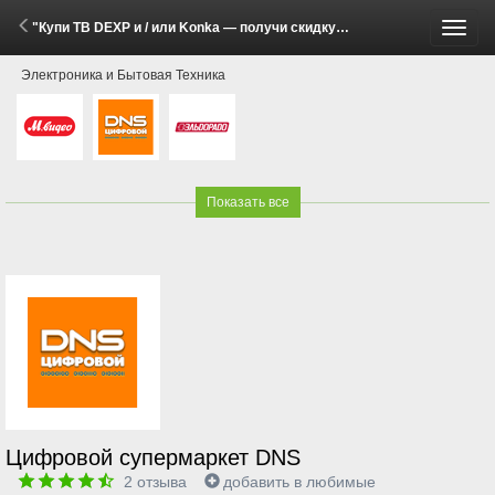
"Купи ТВ DEXP и / или Konka — получи скидку на Яндекс Плюс, WINK, ИВИ или KION+Premium на 12 мес." (2 Марта - 30 Июня 2026)
Пере
Электроника и Бытовая Техника
меню
Показать все
Цифровой супермаркет DNS
2
отзыва
добавить в любимые