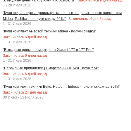
Закончилась
9
дней назад
"Выгодные цены на ноутбуки MAIBENBEN!"
1 - 28 Июля 2026
"Купи стиральную и сушильную машины с соединительным элементом
Закончилась
6
дней назад
Midea, Toshiba — получи скидку 20%!"
1 - 31 Июля 2026
"Купи комплект бытовой техники Midea - получи скидку!"
Закончилась
6
дней назад
1 - 31 Июля 2026
"Выгодные цены на смартфоны Xiaomi 17T и 17T Pro!"
Закончилась
6
дней назад
1 - 31 Июля 2026
"Сервисные привилегии | Смартфоны HUAWEI nova Y74"
Закончилась
6
дней назад
1 - 31 Июля 2026
"Купи комплект техники Beko, Hotpoint, Indesit - получи скидку до 30%!"
Закончилась
24
дня назад
30 Июня - 13 Июля 2026