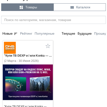


Товары
Каталоги
sort
Новые
Рейтинг
Популярные
Текущие
Будущие
Прошед
"Купи ТВ DEXP и / или Konka — получи скидку на Яндекс Плюс, WINK, ИВИ или KION+Premium на 12 мес."
(2 Марта - 30 Июня 2026)
"Купи ТВ DEXP и / или Konka —