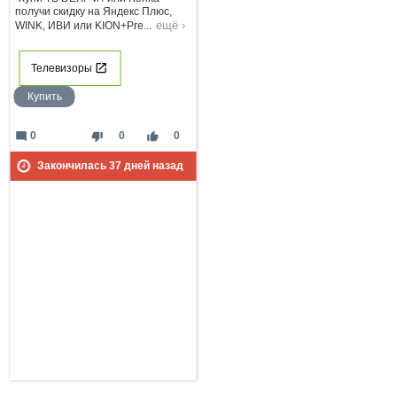
получи скидку на Яндекс Плюс,
ещё ›
WINK, ИВИ или KION+Pre
...
Телевизоры
Купить
mode_comment
thumb_down
thumb_up
0
0
0
Закончилась
37
дней назад