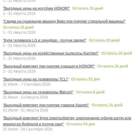
1 - 31 Августа 2026
Осталось
26
дней
"Выгодные цены на ноутбуки HONOR!"
1 - 31 Августа 2026
"Скидка на сушильную машину Beko при покупке стиральной машины!"
Осталось
26
дней
1 - 31 Августа 2026
Осталось
26
дней
"Купи телевизор LG и саундбар - получи скидку!"
1 - 31 Августа 2026
Осталось
26
дней
"Выгодные цены на хозяйственные пылесосы Karcher!"
1 - 31 Августа 2026
Осталось
26
дней
"Выгодный комплект при покупке планшета HONOR!"
1 - 31 Августа 2026
Осталось
33
дня
"Выгодные цены на телевизоры TCL!"
31 Июля - 7 Сентября 2026
Осталось
8
дней
"Выгодные цены на телевизоры Iffalcon!"
31 Июля - 13 Августа 2026
Осталось
26
дней
"Выгодный комплект при покупке товаров Xiaomi!"
31 Июля - 31 Августа 2026
"Выгодный комплект! Купи электробритву, электричекую зубную щетку или
Осталось
54
дня
ирригатор Redmond и получи скид"
31 Июля - 28 Сентября 2026