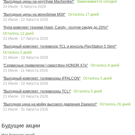
Заканчивается сегодня
"Выгодные цены на ноутбуки Machenike!"
24 Июля - 6 Августа 2026
Осталось
17
дней
"Выгодные цены на моноблоки MSI!"
22 Июля - 22 Августа 2026
"Купи комплект техники Haier, Candy - получи скидку до 20%!"
Осталось
12
дней
21 Июля - 17 Августа 2026
"Выгодный комплект: телевизор TCL и консоль PlayStation 5 Slim!"
Осталось
5
дней
21 Июля - 10 Августа 2026
Осталось
6
дней
"Сервисные привилегии | смартфон HONOR X7e"
21 Июля - 11 Августа 2026
Осталось
5
дней
"Выгодный комплект: телевизоры iFFALCON"
21 Июля - 10 Августа 2026
Осталось
5
дней
"Выгодный комплект: телевизоры TCL!"
21 Июля - 10 Августа 2026
Осталось
26
дней
"Выгодная цена на мойку высокого давления Daewoo!"
21 Июля - 31 Августа 2026
Будущие акции
Нет будущих акций