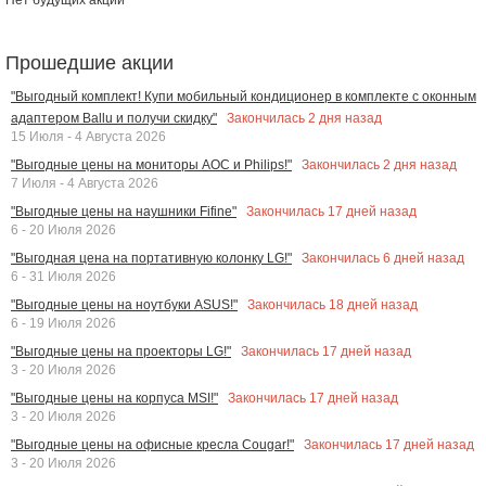
Прошедшие акции
"Выгодный комплект! Купи мобильный кондиционер в комплекте с оконным
Закончилась
2
дня назад
адаптером Ballu и получи скидку"
15 Июля - 4 Августа 2026
Закончилась
2
дня назад
"Выгодные цены на мониторы AOC и Philips!"
7 Июля - 4 Августа 2026
Закончилась
17
дней назад
"Выгодные цены на наушники Fifine"
6 - 20 Июля 2026
Закончилась
6
дней назад
"Выгодная цена на портативную колонку LG!"
6 - 31 Июля 2026
Закончилась
18
дней назад
"Выгодные цены на ноутбуки ASUS!"
6 - 19 Июля 2026
Закончилась
17
дней назад
"Выгодные цены на проекторы LG!"
3 - 20 Июля 2026
Закончилась
17
дней назад
"Выгодные цены на корпуса MSI!"
3 - 20 Июля 2026
Закончилась
17
дней назад
"Выгодные цены на офисные кресла Cougar!"
3 - 20 Июля 2026