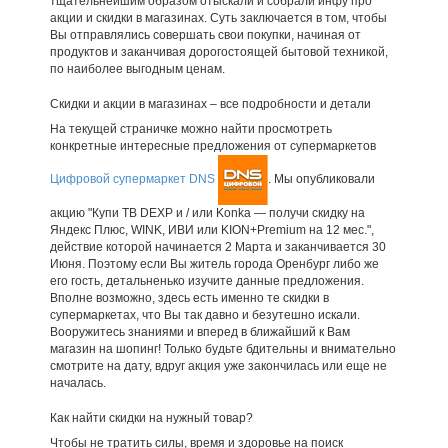
тщательнейшим образом отыскали и собрали инфу про
акции и скидки в магазинах. Суть заключается в том, чтобы
Вы отправлялись совершать свои покупки, начиная от
продуктов и заканчивая дорогостоящей бытовой техникой,
по наиболее выгодным ценам.
Скидки и акции в магазинах – все подробности и детали
На текущей страничке можно найти просмотреть
конкретные интересные предложения от супермаркетов
Цифровой супермаркет DNS
. Мы опубликовали
акцию "Купи ТВ DEXP и / или Konka — получи скидку на
Яндекс Плюс, WINK, ИВИ или KION+Premium на 12 мес.",
действие которой начинается 2 Марта и заканчивается 30
Июня. Поэтому если Вы житель города Оренбург либо же
его гость, детальненько изучите данные предложения.
Вполне возможно, здесь есть именно те скидки в
супермаркетах, что Вы так давно и безутешно искали.
Вооружитесь знаниями и вперед в ближайший к Вам
магазин на шопинг! Только будьте бдительны и внимательно
смотрите на дату, вдруг акция уже закончилась или еще не
началась.
Как найти скидки на нужный товар?
Чтобы не тратить силы, время и здоровье на поиск