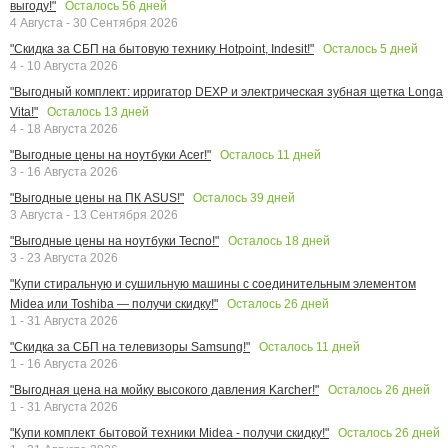
Осталось
56
дней
выгоду!"
4 Августа - 30 Сентября 2026
Осталось
5
дней
"Скидка за СБП на бытовую технику Hotpoint, Indesit!"
4 - 10 Августа 2026
"Выгодный комплект: ирригатор DEXP и электрическая зубная щетка Longa
Осталось
13
дней
Vita!"
4 - 18 Августа 2026
Осталось
11
дней
"Выгодные цены на ноутбуки Acer!"
3 - 16 Августа 2026
Осталось
39
дней
"Выгодные цены на ПК ASUS!"
3 Августа - 13 Сентября 2026
Осталось
18
дней
"Выгодные цены на ноутбуки Tecno!"
3 - 23 Августа 2026
"Купи стиральную и сушильную машины с соединительным элементом
Осталось
26
дней
Midea или Toshiba — получи скидку!"
1 - 31 Августа 2026
Осталось
11
дней
"Скидка за СБП на телевизоры Samsung!"
1 - 16 Августа 2026
Осталось
26
дней
"Выгодная цена на мойку высокого давления Karcher!"
1 - 31 Августа 2026
Осталось
26
дней
"Купи комплект бытовой техники Midea - получи скидку!"