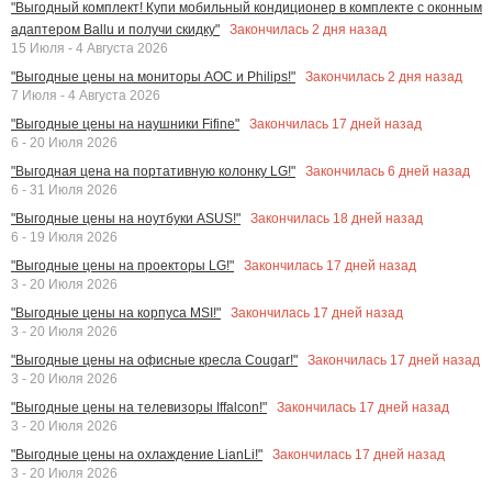
"Выгодный комплект! Купи мобильный кондиционер в комплекте с оконным
Закончилась
2
дня назад
адаптером Ballu и получи скидку"
15 Июля - 4 Августа 2026
Закончилась
2
дня назад
"Выгодные цены на мониторы AOC и Philips!"
7 Июля - 4 Августа 2026
Закончилась
17
дней назад
"Выгодные цены на наушники Fifine"
6 - 20 Июля 2026
Закончилась
6
дней назад
"Выгодная цена на портативную колонку LG!"
6 - 31 Июля 2026
Закончилась
18
дней назад
"Выгодные цены на ноутбуки ASUS!"
6 - 19 Июля 2026
Закончилась
17
дней назад
"Выгодные цены на проекторы LG!"
3 - 20 Июля 2026
Закончилась
17
дней назад
"Выгодные цены на корпуса MSI!"
3 - 20 Июля 2026
Закончилась
17
дней назад
"Выгодные цены на офисные кресла Cougar!"
3 - 20 Июля 2026
Закончилась
17
дней назад
"Выгодные цены на телевизоры Iffalcon!"
3 - 20 Июля 2026
Закончилась
17
дней назад
"Выгодные цены на охлаждение LianLi!"
3 - 20 Июля 2026