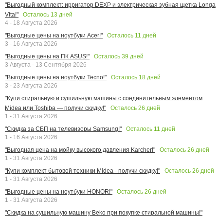
"Выгодный комплект: ирригатор DEXP и электрическая зубная щетка Longa
Осталось
13
дней
Vita!"
4 - 18 Августа 2026
Осталось
11
дней
"Выгодные цены на ноутбуки Acer!"
3 - 16 Августа 2026
Осталось
39
дней
"Выгодные цены на ПК ASUS!"
3 Августа - 13 Сентября 2026
Осталось
18
дней
"Выгодные цены на ноутбуки Tecno!"
3 - 23 Августа 2026
"Купи стиральную и сушильную машины с соединительным элементом
Осталось
26
дней
Midea или Toshiba — получи скидку!"
1 - 31 Августа 2026
Осталось
11
дней
"Скидка за СБП на телевизоры Samsung!"
1 - 16 Августа 2026
Осталось
26
дней
"Выгодная цена на мойку высокого давления Karcher!"
1 - 31 Августа 2026
Осталось
26
дней
"Купи комплект бытовой техники Midea - получи скидку!"
1 - 31 Августа 2026
Осталось
26
дней
"Выгодные цены на ноутбуки HONOR!"
1 - 31 Августа 2026
"Скидка на сушильную машину Beko при покупке стиральной машины!"