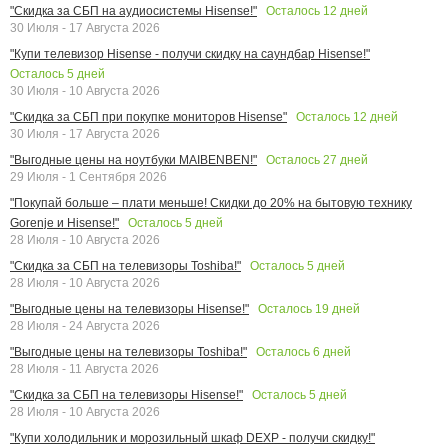
Осталось
12
дней
"Скидка за СБП на аудиосистемы Hisense!"
30 Июля - 17 Августа 2026
"Купи телевизор Hisense - получи скидку на саундбар Hisense!"
Осталось
5
дней
30 Июля - 10 Августа 2026
Осталось
12
дней
"Скидка за СБП при покупке мониторов Hisense"
30 Июля - 17 Августа 2026
Осталось
27
дней
"Выгодные цены на ноутбуки MAIBENBEN!"
29 Июля - 1 Сентября 2026
"Покупай больше – плати меньше! Скидки до 20% на бытовую технику
Осталось
5
дней
Gorenje и Hisense!"
28 Июля - 10 Августа 2026
Осталось
5
дней
"Скидка за СБП на телевизоры Toshiba!"
28 Июля - 10 Августа 2026
Осталось
19
дней
"Выгодные цены на телевизоры Hisense!"
28 Июля - 24 Августа 2026
Осталось
6
дней
"Выгодные цены на телевизоры Toshiba!"
28 Июля - 11 Августа 2026
Осталось
5
дней
"Скидка за СБП на телевизоры Hisense!"
28 Июля - 10 Августа 2026
"Купи холодильник и морозильный шкаф DEXP - получи скидку!"