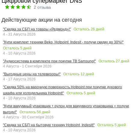
Цифровой супермаркет DNS
2
отзыва
Действующие акции на сегодня
Осталось
26
дней
"Скидка за СБП на товары «Редмонд»!"
4 - 31 Августа 2026
"Купи комплект техники Beko, Hotpoint, Indesit - получи скидку до 30%!"
Осталось
5
дней
4 - 10 Августа 2026
Осталось
27
дней
"Аудиосистема в комплекте при покупке ТВ Samsung!"
4 Августа - 1 Сентября 2026
Осталось
12
дней
"Выгодные цены на телевизоры!"
4 - 17 Августа 2026
"Скидка 50% на варочную поверхность Hotpoint при покупке духового
Осталось
5
дней
шкафа или холодильника Hotpoint!"
4 - 10 Августа 2026
"Купи вакуумный упаковщик + рулон для вакуумного упаковщика = получи
Осталось
56
дней
выгоду!"
4 Августа - 30 Сентября 2026
Осталось
5
дней
"Скидка за СБП на бытовую технику Hotpoint, Indesit!"
4 - 10 Августа 2026