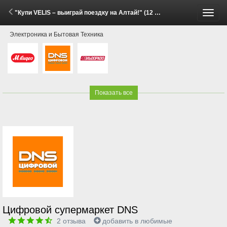
"Купи VELIS – выиграй поездку на Алтай!" (12 Мая - 30 Июня 2026)
Пере
Электроника и Бытовая Техника
меню
Показать все
Цифровой супермаркет DNS
2
отзыва
добавить в любимые