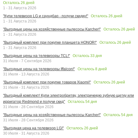
Осталось
26
дней
1 - 31 Августа 2026
Осталось
26
дней
"Купи телевизор LG и саундбар - получи скидку!"
1 - 31 Августа 2026
Осталось
26
дней
"Выгодные цены на хозяйственные пылесосы Karcher!"
1 - 31 Августа 2026
Осталось
26
дней
"Выгодный комплект при покупке планшета HONOR!"
1 - 31 Августа 2026
Осталось
33
дня
"Выгодные цены на телевизоры TCL!"
31 Июля - 7 Сентября 2026
Осталось
8
дней
"Выгодные цены на телевизоры Iffalcon!"
31 Июля - 13 Августа 2026
Осталось
26
дней
"Выгодный комплект при покупке товаров Xiaomi!"
31 Июля - 31 Августа 2026
"Выгодный комплект! Купи электробритву, электричекую зубную щетку или
Осталось
54
дня
ирригатор Redmond и получи скид"
31 Июля - 28 Сентября 2026
Осталось
54
дня
"Выгодные цены на хозяйственные пылесосы Karcher!"
31 Июля - 28 Сентября 2026
Осталось
26
дней
"Выгодная цена на телевизор LG!"
30 Июля - 31 Августа 2026