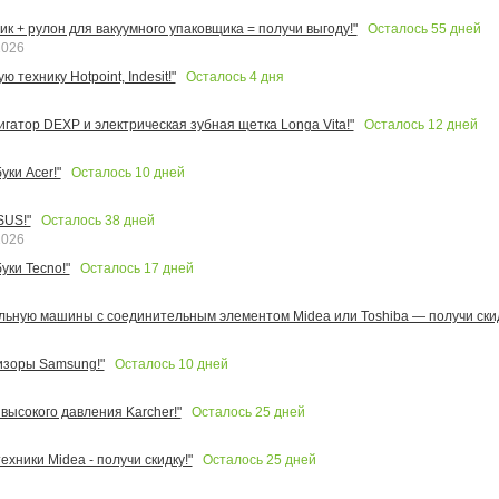
Осталось
55
дней
к + рулон для вакуумного упаковщика = получи выгоду!"
2026
Осталось
4
дня
 технику Hotpoint, Indesit!"
Осталось
12
дней
игатор DEXP и электрическая зубная щетка Longa Vita!"
Осталось
10
дней
ки Acer!"
Осталось
38
дней
SUS!"
2026
Осталось
17
дней
уки Tecno!"
льную машины с соединительным элементом Midea или Toshiba — получи скид
Осталось
10
дней
изоры Samsung!"
Осталось
25
дней
высокого давления Karcher!"
Осталось
25
дней
ехники Midea - получи скидку!"