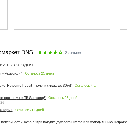
рмаркет DNS
2
отзыва
ии на сегодня
Осталось
25
дней
ы «Редмонд»!"
Осталось
4
дня
o, Hotpoint, Indesit - получи скидку до 30%!"
Осталось
26
дней
те при покупке ТВ Samsung!"
026
Осталось
11
дней
изоры!"
поверхность Hotpoint при покупке духового шкафа или холодильника Hotpoint!