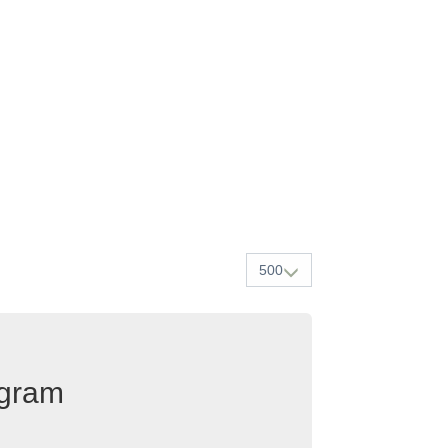
500
egram