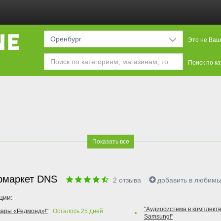
Оренбург
Это не Ваш
Поиск по к
Показать все
рмаркет DNS
2
отзыва
добавить в любим
ции:
"Аудиосистема в комплекте
вары «Редмонд»!"
Осталось
25
дней
Samsung!"