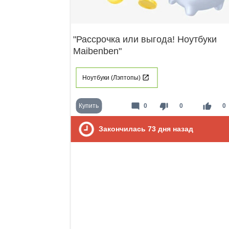
"Рассрочка или выгода! Ноутбуки
Maibenben"
Ноутбуки (Лэптопы)
mode_comment
thumb_down
thumb_up
Купить
0
0
0
Закончилась
73
дня назад