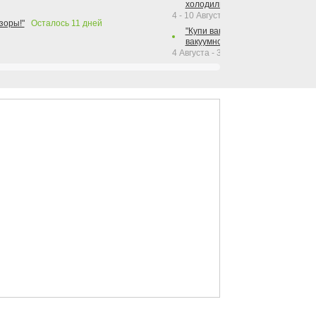
холодильника Hotpoint!"
4 - 10 Августа 2026
зоры!"
Осталось
11
дней
"Купи вакуумный упаковщик + р
вакуумного упаковщика = получи
4 Августа - 30 Сентября 2026