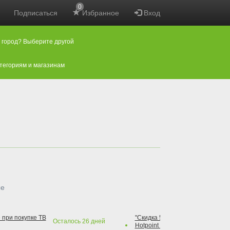
0
Подписаться
Избранное
Вход
 город? Выберите другой
атегориям и магазинам
ые
 при покупке ТВ
"Скидка 50% на варочную повер
Осталось
26
дней
Hotpoint при покупке духового 