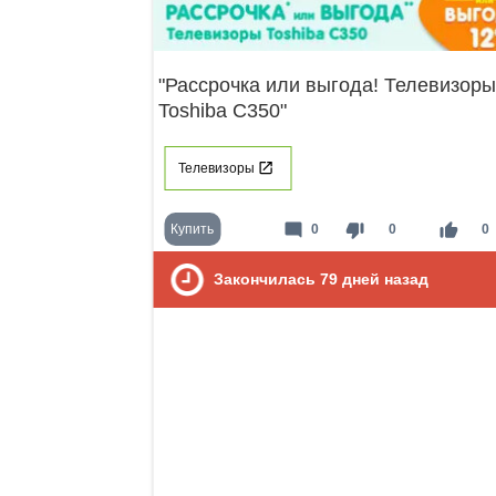
"Рассрочка или выгода! Телевизоры
Toshiba С350"
Телевизоры
mode_comment
thumb_down
thumb_up
Купить
0
0
0
Закончилась
79
дней назад