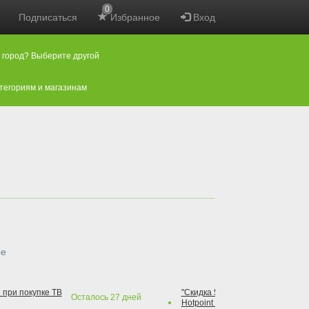
0
Подписаться
Избранное
Вход
 город? Выберите другой
атегориям и магазинам
ые
 при покупке ТВ
"Скидка 50% на варочную повер
Осталось
27
дней
Hotpoint при покупке духового 