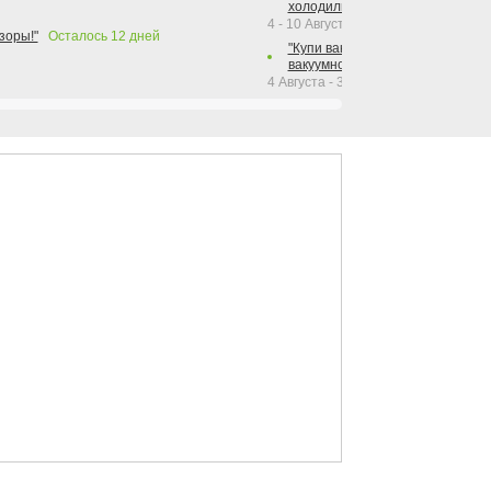
холодильника Hotpoint!"
4 - 10 Августа 2026
зоры!"
Осталось
12
дней
"Купи вакуумный упаковщик + р
вакуумного упаковщика = получи
4 Августа - 30 Сентября 2026