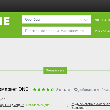
Оренбург
Это не Ваш
Поиск по к
Показать все
рмаркет DNS
2
отзыва
добавить в любим
ции:
"Аудиосистема в комплекте
вары «Редмонд»!"
Осталось
26
дней
Samsung!"