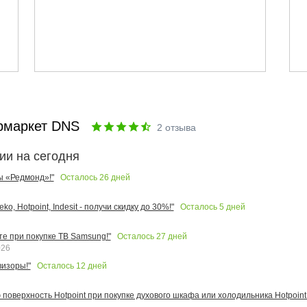
рмаркет DNS
2
отзыва
ии на сегодня
Осталось
26
дней
ы «Редмонд»!"
Осталось
5
дней
o, Hotpoint, Indesit - получи скидку до 30%!"
Осталось
27
дней
те при покупке ТВ Samsung!"
026
Осталось
12
дней
изоры!"
поверхность Hotpoint при покупке духового шкафа или холодильника Hotpoint!