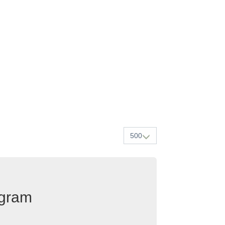
500
egram