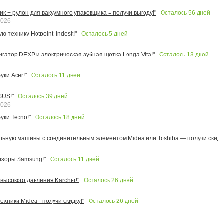
Осталось
56
дней
к + рулон для вакуумного упаковщика = получи выгоду!"
2026
Осталось
5
дней
 технику Hotpoint, Indesit!"
Осталось
13
дней
игатор DEXP и электрическая зубная щетка Longa Vita!"
Осталось
11
дней
ки Acer!"
Осталось
39
дней
SUS!"
2026
Осталось
18
дней
уки Tecno!"
льную машины с соединительным элементом Midea или Toshiba — получи скид
Осталось
11
дней
изоры Samsung!"
Осталось
26
дней
высокого давления Karcher!"
Осталось
26
дней
ехники Midea - получи скидку!"