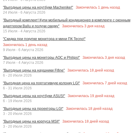
Закончилась
1
день назад
"Выгодные цены на ноутбуки Machenike!"
24 Июля - 6 Августа 2026
"Выгодный комплект! Купи мобильный кондиционер в комплекте с оконным
Закончилась
3
дня назад
адаптером Ballu и получи скидку"
15 Июля - 4 Августа 2026
"Скидка при покупке монитора и мини ПК Tecno!"
Закончилась
1
день назад
9 Июля - 6 Августа 2026
Закончилась
3
дня назад
"Выгодные цены на мониторы AOC и Philips!"
7 Июля - 4 Августа 2026
Закончилась
18
дней назад
"Выгодные цены на наушники Fifine"
6 - 20 Июля 2026
Закончилась
7
дней назад
"Выгодная цена на портативную колонку LG!"
6 - 31 Июля 2026
Закончилась
19
дней назад
"Выгодные цены на ноутбуки ASUS!"
6 - 19 Июля 2026
Закончилась
18
дней назад
"Выгодные цены на проекторы LG!"
3 - 20 Июля 2026
Закончилась
18
дней назад
"Выгодные цены на корпуса MSI!"
3 - 20 Июля 2026