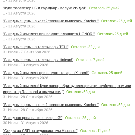
1 - 31 Августа 2026
Осталось
25
дней
"Купи телевизор LG и саундбар - получи скидку!"
1 - 31 Августа 2026
Осталось
25
дней
"Выгодные цены на хозяйственные пылесосы Karcher!"
1 - 31 Августа 2026
Осталось
25
дней
"Выгодный комплект при покупке планшета HONOR!"
1 - 31 Августа 2026
Осталось
32
дня
"Выгодные цены на телевизоры TCL!"
31 Июля - 7 Сентября 2026
Осталось
7
дней
"Выгодные цены на телевизоры Iffalcon!"
31 Июля - 13 Августа 2026
Осталось
25
дней
"Выгодный комплект при покупке товаров Xiaomi!"
31 Июля - 31 Августа 2026
"Выгодный комплект! Купи электробритву, электричекую зубную щетку или
Осталось
53
дня
ирригатор Redmond и получи скид"
31 Июля - 28 Сентября 2026
Осталось
53
дня
"Выгодные цены на хозяйственные пылесосы Karcher!"
31 Июля - 28 Сентября 2026
Осталось
25
дней
"Выгодная цена на телевизор LG!"
30 Июля - 31 Августа 2026
Осталось
11
дней
"Скидка за СБП на аудиосистемы Hisense!"