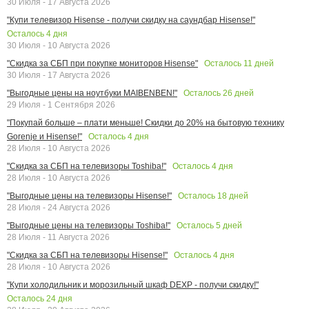
30 Июля - 17 Августа 2026
"Купи телевизор Hisense - получи скидку на саундбар Hisense!"
Осталось
4
дня
30 Июля - 10 Августа 2026
Осталось
11
дней
"Скидка за СБП при покупке мониторов Hisense"
30 Июля - 17 Августа 2026
Осталось
26
дней
"Выгодные цены на ноутбуки MAIBENBEN!"
29 Июля - 1 Сентября 2026
"Покупай больше – плати меньше! Скидки до 20% на бытовую технику
Осталось
4
дня
Gorenje и Hisense!"
28 Июля - 10 Августа 2026
Осталось
4
дня
"Скидка за СБП на телевизоры Toshiba!"
28 Июля - 10 Августа 2026
Осталось
18
дней
"Выгодные цены на телевизоры Hisense!"
28 Июля - 24 Августа 2026
Осталось
5
дней
"Выгодные цены на телевизоры Toshiba!"
28 Июля - 11 Августа 2026
Осталось
4
дня
"Скидка за СБП на телевизоры Hisense!"
28 Июля - 10 Августа 2026
"Купи холодильник и морозильный шкаф DEXP - получи скидку!"
Осталось
24
дня