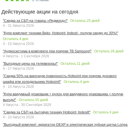
Действующие акции на сегодня
Осталось
25
дней
"Скидка за СБП на товары «Редмонд»!"
4 - 31 Августа 2026
"Купи комплект техники Beko, Hotpoint, Indesit - получи скидку до 30%!"
Осталось
4
дня
4 - 10 Августа 2026
Осталось
26
дней
"Аудиосистема в комплекте при покупке ТВ Samsung!"
4 Августа - 1 Сентября 2026
Осталось
11
дней
"Выгодные цены на телевизоры!"
4 - 17 Августа 2026
"Скидка 50% на варочную поверхность Hotpoint при покупке духового
Осталось
4
дня
шкафа или холодильника Hotpoint!"
4 - 10 Августа 2026
"Купи вакуумный упаковщик + рулон для вакуумного упаковщика = получи
Осталось
55
дней
выгоду!"
4 Августа - 30 Сентября 2026
Осталось
4
дня
"Скидка за СБП на бытовую технику Hotpoint, Indesit!"
4 - 10 Августа 2026
"Выгодный комплект: ирригатор DEXP и электрическая зубная щетка Longa