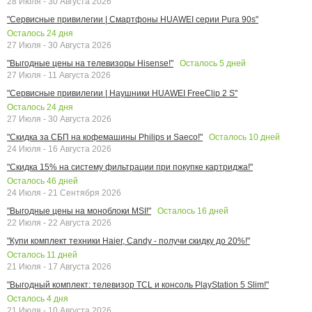
28 Июля - 30 Августа 2026
"Сервисные привилегии | Смартфоны HUAWEI серии Pura 90s"
Осталось
24
дня
27 Июля - 30 Августа 2026
Осталось
5
дней
"Выгодные цены на телевизоры Hisense!"
27 Июля - 11 Августа 2026
"Сервисные привилегии | Наушники HUAWEI FreeClip 2 S"
Осталось
24
дня
27 Июля - 30 Августа 2026
Осталось
10
дней
"Скидка за СБП на кофемашины Philips и Saeco!"
24 Июля - 16 Августа 2026
"Скидка 15% на систему фильтрации при покупке картриджа!"
Осталось
46
дней
24 Июля - 21 Сентября 2026
Осталось
16
дней
"Выгодные цены на моноблоки MSI!"
22 Июля - 22 Августа 2026
"Купи комплект техники Haier, Candy - получи скидку до 20%!"
Осталось
11
дней
21 Июля - 17 Августа 2026
"Выгодный комплект: телевизор TCL и консоль PlayStation 5 Slim!"
Осталось
4
дня
21 Июля - 10 Августа 2026