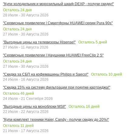
"Купи холодильник и морозильный шкаф DEXP - получи скидку!"
Осталось
24
дня
28 Июля - 30 Августа 2026
"Сервисные привилегии | Смартфоны HUAWEI серии Pura 90s"
Осталось
24
дня
27 Июля - 30 Августа 2026
Осталось
5
дней
"Выгодные цены на телевизоры Hisense!"
27 Июля - 11 Августа 2026
"Сервисные привилегии | Наушники HUAWEI FreeClip 2 S"
Осталось
24
дня
27 Июля - 30 Августа 2026
Осталось
10
дней
"Скидка за СБП на кофемашины Philips и Saeco!"
24 Июля - 16 Августа 2026
"Скидка 15% на систему фильтрации при покупке картриджа!"
Осталось
46
дней
24 Июля - 21 Сентября 2026
Осталось
16
дней
"Выгодные цены на моноблоки MSI!"
22 Июля - 22 Августа 2026
"Купи комплект техники Haier, Candy - получи скидку до 20%!"
Осталось
11
дней
21 Июля - 17 Августа 2026