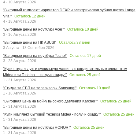
4 - 10 Августа 2026
"Выгодный комплект: ирригатор DEXP и электрическая зубная щетка Longa
Осталось
12
дней
Vita!"
4 - 18 Августа 2026
Осталось
10
дней
"Выгодные цены на ноутбуки Acer!"
3 - 16 Августа 2026
Осталось
38
дней
"Выгодные цены на ПК ASUS!"
3 Августа - 13 Сентября 2026
Осталось
17
дней
"Выгодные цены на ноутбуки Tecno!"
3 - 23 Августа 2026
"Купи стиральную и сушильную машины с соединительным элементом
Осталось
25
дней
Midea или Toshiba — получи скидку!"
1 - 31 Августа 2026
Осталось
10
дней
"Скидка за СБП на телевизоры Samsung!"
1 - 16 Августа 2026
Осталось
25
дней
"Выгодная цена на мойку высокого давления Karcher!"
1 - 31 Августа 2026
Осталось
25
дней
"Купи комплект бытовой техники Midea - получи скидку!"
1 - 31 Августа 2026
Осталось
25
дней
"Выгодные цены на ноутбуки HONOR!"
1 - 31 Августа 2026