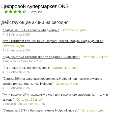
Цифровой супермаркет DNS
2
отзыва
Действующие акции на сегодня
Осталось
25
дней
"Скидка за СБП на товары «Редмонд»!"
4 - 31 Августа 2026
"Купи комплект техники Beko, Hotpoint, Indesit - получи скидку до 30%!"
Осталось
4
дня
4 - 10 Августа 2026
Осталось
26
дней
"Аудиосистема в комплекте при покупке ТВ Samsung!"
4 Августа - 1 Сентября 2026
Осталось
11
дней
"Выгодные цены на телевизоры!"
4 - 17 Августа 2026
"Скидка 50% на варочную поверхность Hotpoint при покупке духового
Осталось
4
дня
шкафа или холодильника Hotpoint!"
4 - 10 Августа 2026
"Купи вакуумный упаковщик + рулон для вакуумного упаковщика = получи
Осталось
55
дней
выгоду!"
4 Августа - 30 Сентября 2026
Осталось
4
дня
"Скидка за СБП на бытовую технику Hotpoint, Indesit!"