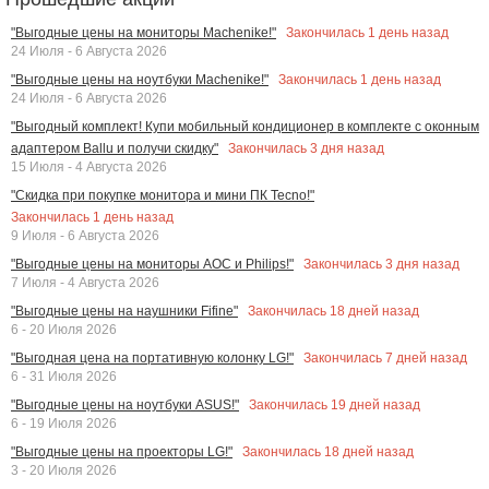
Закончилась
1
день назад
"Выгодные цены на мониторы Machenike!"
24 Июля - 6 Августа 2026
Закончилась
1
день назад
"Выгодные цены на ноутбуки Machenike!"
24 Июля - 6 Августа 2026
"Выгодный комплект! Купи мобильный кондиционер в комплекте с оконным
Закончилась
3
дня назад
адаптером Ballu и получи скидку"
15 Июля - 4 Августа 2026
"Скидка при покупке монитора и мини ПК Tecno!"
Закончилась
1
день назад
9 Июля - 6 Августа 2026
Закончилась
3
дня назад
"Выгодные цены на мониторы AOC и Philips!"
7 Июля - 4 Августа 2026
Закончилась
18
дней назад
"Выгодные цены на наушники Fifine"
6 - 20 Июля 2026
Закончилась
7
дней назад
"Выгодная цена на портативную колонку LG!"
6 - 31 Июля 2026
Закончилась
19
дней назад
"Выгодные цены на ноутбуки ASUS!"
6 - 19 Июля 2026
Закончилась
18
дней назад
"Выгодные цены на проекторы LG!"
3 - 20 Июля 2026