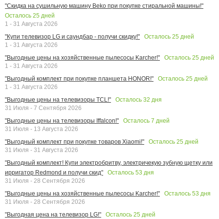
"Скидка на сушильную машину Beko при покупке стиральной машины!"
Осталось
25
дней
1 - 31 Августа 2026
Осталось
25
дней
"Купи телевизор LG и саундбар - получи скидку!"
1 - 31 Августа 2026
Осталось
25
дней
"Выгодные цены на хозяйственные пылесосы Karcher!"
1 - 31 Августа 2026
Осталось
25
дней
"Выгодный комплект при покупке планшета HONOR!"
1 - 31 Августа 2026
Осталось
32
дня
"Выгодные цены на телевизоры TCL!"
31 Июля - 7 Сентября 2026
Осталось
7
дней
"Выгодные цены на телевизоры Iffalcon!"
31 Июля - 13 Августа 2026
Осталось
25
дней
"Выгодный комплект при покупке товаров Xiaomi!"
31 Июля - 31 Августа 2026
"Выгодный комплект! Купи электробритву, электричекую зубную щетку или
Осталось
53
дня
ирригатор Redmond и получи скид"
31 Июля - 28 Сентября 2026
Осталось
53
дня
"Выгодные цены на хозяйственные пылесосы Karcher!"
31 Июля - 28 Сентября 2026
Осталось
25
дней
"Выгодная цена на телевизор LG!"