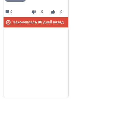
mode_comment
thumb_down
thumb_up
0
0
0
Закончилась
86
дней назад