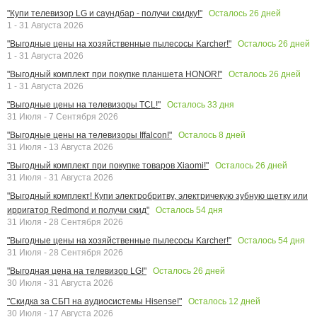
Осталось
26
дней
"Купи телевизор LG и саундбар - получи скидку!"
1 - 31 Августа 2026
Осталось
26
дней
"Выгодные цены на хозяйственные пылесосы Karcher!"
1 - 31 Августа 2026
Осталось
26
дней
"Выгодный комплект при покупке планшета HONOR!"
1 - 31 Августа 2026
Осталось
33
дня
"Выгодные цены на телевизоры TCL!"
31 Июля - 7 Сентября 2026
Осталось
8
дней
"Выгодные цены на телевизоры Iffalcon!"
31 Июля - 13 Августа 2026
Осталось
26
дней
"Выгодный комплект при покупке товаров Xiaomi!"
31 Июля - 31 Августа 2026
"Выгодный комплект! Купи электробритву, электричекую зубную щетку или
Осталось
54
дня
ирригатор Redmond и получи скид"
31 Июля - 28 Сентября 2026
Осталось
54
дня
"Выгодные цены на хозяйственные пылесосы Karcher!"
31 Июля - 28 Сентября 2026
Осталось
26
дней
"Выгодная цена на телевизор LG!"
30 Июля - 31 Августа 2026
Осталось
12
дней
"Скидка за СБП на аудиосистемы Hisense!"
30 Июля - 17 Августа 2026