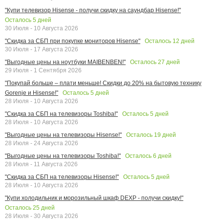
"Купи телевизор Hisense - получи скидку на саундбар Hisense!"
Осталось
5
дней
30 Июля - 10 Августа 2026
Осталось
12
дней
"Скидка за СБП при покупке мониторов Hisense"
30 Июля - 17 Августа 2026
Осталось
27
дней
"Выгодные цены на ноутбуки MAIBENBEN!"
29 Июля - 1 Сентября 2026
"Покупай больше – плати меньше! Скидки до 20% на бытовую технику
Осталось
5
дней
Gorenje и Hisense!"
28 Июля - 10 Августа 2026
Осталось
5
дней
"Скидка за СБП на телевизоры Toshiba!"
28 Июля - 10 Августа 2026
Осталось
19
дней
"Выгодные цены на телевизоры Hisense!"
28 Июля - 24 Августа 2026
Осталось
6
дней
"Выгодные цены на телевизоры Toshiba!"
28 Июля - 11 Августа 2026
Осталось
5
дней
"Скидка за СБП на телевизоры Hisense!"
28 Июля - 10 Августа 2026
"Купи холодильник и морозильный шкаф DEXP - получи скидку!"
Осталось
25
дней
28 Июля - 30 Августа 2026