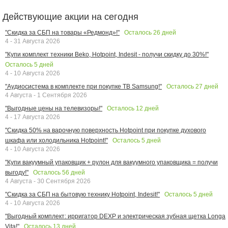
Действующие акции на сегодня
Осталось
26
дней
"Скидка за СБП на товары «Редмонд»!"
4 - 31 Августа 2026
"Купи комплект техники Beko, Hotpoint, Indesit - получи скидку до 30%!"
Осталось
5
дней
4 - 10 Августа 2026
Осталось
27
дней
"Аудиосистема в комплекте при покупке ТВ Samsung!"
4 Августа - 1 Сентября 2026
Осталось
12
дней
"Выгодные цены на телевизоры!"
4 - 17 Августа 2026
"Скидка 50% на варочную поверхность Hotpoint при покупке духового
Осталось
5
дней
шкафа или холодильника Hotpoint!"
4 - 10 Августа 2026
"Купи вакуумный упаковщик + рулон для вакуумного упаковщика = получи
Осталось
56
дней
выгоду!"
4 Августа - 30 Сентября 2026
Осталось
5
дней
"Скидка за СБП на бытовую технику Hotpoint, Indesit!"
4 - 10 Августа 2026
"Выгодный комплект: ирригатор DEXP и электрическая зубная щетка Longa
Осталось
13
дней
Vita!"