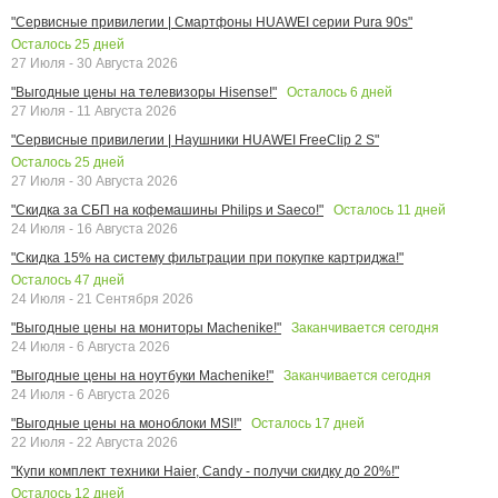
"Сервисные привилегии | Смартфоны HUAWEI серии Pura 90s"
Осталось
25
дней
27 Июля - 30 Августа 2026
Осталось
6
дней
"Выгодные цены на телевизоры Hisense!"
27 Июля - 11 Августа 2026
"Сервисные привилегии | Наушники HUAWEI FreeClip 2 S"
Осталось
25
дней
27 Июля - 30 Августа 2026
Осталось
11
дней
"Скидка за СБП на кофемашины Philips и Saeco!"
24 Июля - 16 Августа 2026
"Скидка 15% на систему фильтрации при покупке картриджа!"
Осталось
47
дней
24 Июля - 21 Сентября 2026
Заканчивается сегодня
"Выгодные цены на мониторы Machenike!"
24 Июля - 6 Августа 2026
Заканчивается сегодня
"Выгодные цены на ноутбуки Machenike!"
24 Июля - 6 Августа 2026
Осталось
17
дней
"Выгодные цены на моноблоки MSI!"
22 Июля - 22 Августа 2026
"Купи комплект техники Haier, Candy - получи скидку до 20%!"
Осталось
12
дней