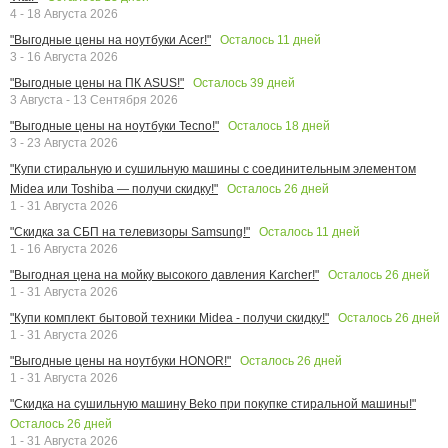
4 - 18 Августа 2026
Осталось
11
дней
"Выгодные цены на ноутбуки Acer!"
3 - 16 Августа 2026
Осталось
39
дней
"Выгодные цены на ПК ASUS!"
3 Августа - 13 Сентября 2026
Осталось
18
дней
"Выгодные цены на ноутбуки Tecno!"
3 - 23 Августа 2026
"Купи стиральную и сушильную машины с соединительным элементом
Осталось
26
дней
Midea или Toshiba — получи скидку!"
1 - 31 Августа 2026
Осталось
11
дней
"Скидка за СБП на телевизоры Samsung!"
1 - 16 Августа 2026
Осталось
26
дней
"Выгодная цена на мойку высокого давления Karcher!"
1 - 31 Августа 2026
Осталось
26
дней
"Купи комплект бытовой техники Midea - получи скидку!"
1 - 31 Августа 2026
Осталось
26
дней
"Выгодные цены на ноутбуки HONOR!"
1 - 31 Августа 2026
"Скидка на сушильную машину Beko при покупке стиральной машины!"
Осталось
26
дней
1 - 31 Августа 2026