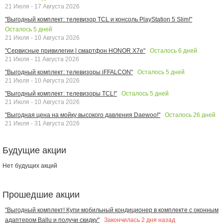
21 Июля - 17 Августа 2026
"Выгодный комплект: телевизор TCL и консоль PlayStation 5 Slim!"
Осталось
5
дней
21 Июля - 10 Августа 2026
Осталось
6
дней
"Сервисные привилегии | смартфон HONOR X7e"
21 Июля - 11 Августа 2026
Осталось
5
дней
"Выгодный комплект: телевизоры iFFALCON"
21 Июля - 10 Августа 2026
Осталось
5
дней
"Выгодный комплект: телевизоры TCL!"
21 Июля - 10 Августа 2026
Осталось
26
дней
"Выгодная цена на мойку высокого давления Daewoo!"
21 Июля - 31 Августа 2026
Будущие акции
Нет будущих акций
Прошедшие акции
"Выгодный комплект! Купи мобильный кондиционер в комплекте с оконным
Закончилась
2
дня назад
адаптером Ballu и получи скидку"