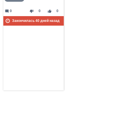
mode_comment
thumb_down
thumb_up
0
0
0
Закончилась
40
дней назад