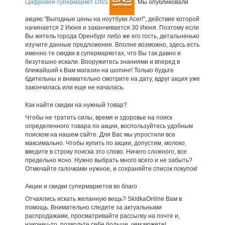
Цифровой супермаркет DNS
. Мы опубликовали
акцию "Выгодные цены на ноутбуки Acer!", действие которой
начинается 2 Июня и заканчивается 30 Июня. Поэтому если
Вы житель города Оренбург либо же его гость, детальненько
изучите данные предложения. Вполне возможно, здесь есть
именно те скидки в супермаркетах, что Вы так давно и
безутешно искали. Вооружитесь знаниями и вперед в
ближайший к Вам магазин на шопинг! Только будьте
бдительны и внимательно смотрите на дату, вдруг акция уже
закончилась или еще не началась.
Как найти скидки на нужный товар?
Чтобы не тратить силы, время и здоровье на поиск
определенного товара по акции, воспользуйтесь удобным
поиском на нашем сайте. Для Вас мы упростили все
максимально. Чтобы купить по акции, допустим, молоко,
введите в строку поиска это слово. Ничего сложного, все
предельно ясно. Нужно выбрать много всего и не забыть?
Отмечайте галочками нужное, и сохраняйте список покупок!
Акции и скидки супермаркетов во благо
Отчаялись искать желанную вещь? SkidkaOnline Вам в
помощь. Внимательно следите за актуальными
распродажами, просматривайте рассылку на почте и,
наконец-то, позвольте себе больше, чем можете!