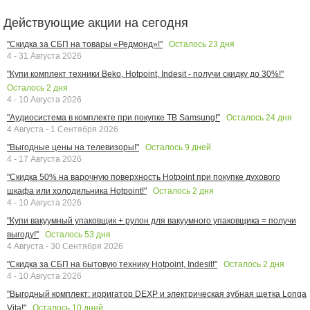
Действующие акции на сегодня
Осталось
23
дня
"Скидка за СБП на товары «Редмонд»!"
4 - 31 Августа 2026
"Купи комплект техники Beko, Hotpoint, Indesit - получи скидку до 30%!"
Осталось
2
дня
4 - 10 Августа 2026
Осталось
24
дня
"Аудиосистема в комплекте при покупке ТВ Samsung!"
4 Августа - 1 Сентября 2026
Осталось
9
дней
"Выгодные цены на телевизоры!"
4 - 17 Августа 2026
"Скидка 50% на варочную поверхность Hotpoint при покупке духового
Осталось
2
дня
шкафа или холодильника Hotpoint!"
4 - 10 Августа 2026
"Купи вакуумный упаковщик + рулон для вакуумного упаковщика = получи
Осталось
53
дня
выгоду!"
4 Августа - 30 Сентября 2026
Осталось
2
дня
"Скидка за СБП на бытовую технику Hotpoint, Indesit!"
4 - 10 Августа 2026
"Выгодный комплект: ирригатор DEXP и электрическая зубная щетка Longa
Осталось
10
дней
Vita!"