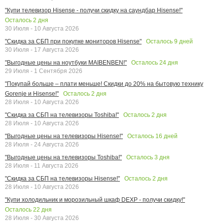
"Купи телевизор Hisense - получи скидку на саундбар Hisense!"
Осталось
2
дня
30 Июля - 10 Августа 2026
Осталось
9
дней
"Скидка за СБП при покупке мониторов Hisense"
30 Июля - 17 Августа 2026
Осталось
24
дня
"Выгодные цены на ноутбуки MAIBENBEN!"
29 Июля - 1 Сентября 2026
"Покупай больше – плати меньше! Скидки до 20% на бытовую технику
Осталось
2
дня
Gorenje и Hisense!"
28 Июля - 10 Августа 2026
Осталось
2
дня
"Скидка за СБП на телевизоры Toshiba!"
28 Июля - 10 Августа 2026
Осталось
16
дней
"Выгодные цены на телевизоры Hisense!"
28 Июля - 24 Августа 2026
Осталось
3
дня
"Выгодные цены на телевизоры Toshiba!"
28 Июля - 11 Августа 2026
Осталось
2
дня
"Скидка за СБП на телевизоры Hisense!"
28 Июля - 10 Августа 2026
"Купи холодильник и морозильный шкаф DEXP - получи скидку!"
Осталось
22
дня
28 Июля - 30 Августа 2026