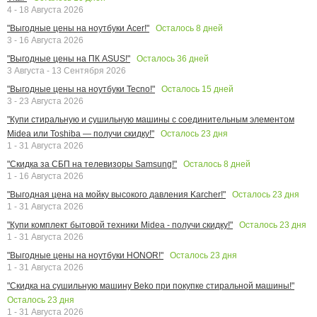
4 - 18 Августа 2026
Осталось
8
дней
"Выгодные цены на ноутбуки Acer!"
3 - 16 Августа 2026
Осталось
36
дней
"Выгодные цены на ПК ASUS!"
3 Августа - 13 Сентября 2026
Осталось
15
дней
"Выгодные цены на ноутбуки Tecno!"
3 - 23 Августа 2026
"Купи стиральную и сушильную машины с соединительным элементом
Осталось
23
дня
Midea или Toshiba — получи скидку!"
1 - 31 Августа 2026
Осталось
8
дней
"Скидка за СБП на телевизоры Samsung!"
1 - 16 Августа 2026
Осталось
23
дня
"Выгодная цена на мойку высокого давления Karcher!"
1 - 31 Августа 2026
Осталось
23
дня
"Купи комплект бытовой техники Midea - получи скидку!"
1 - 31 Августа 2026
Осталось
23
дня
"Выгодные цены на ноутбуки HONOR!"
1 - 31 Августа 2026
"Скидка на сушильную машину Beko при покупке стиральной машины!"
Осталось
23
дня
1 - 31 Августа 2026