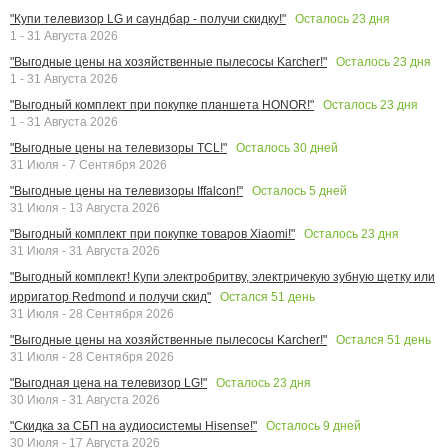
Осталось
23
дня
"Купи телевизор LG и саундбар - получи скидку!"
1 - 31 Августа 2026
Осталось
23
дня
"Выгодные цены на хозяйственные пылесосы Karcher!"
1 - 31 Августа 2026
Осталось
23
дня
"Выгодный комплект при покупке планшета HONOR!"
1 - 31 Августа 2026
Осталось
30
дней
"Выгодные цены на телевизоры TCL!"
31 Июля - 7 Сентября 2026
Осталось
5
дней
"Выгодные цены на телевизоры Iffalcon!"
31 Июля - 13 Августа 2026
Осталось
23
дня
"Выгодный комплект при покупке товаров Xiaomi!"
31 Июля - 31 Августа 2026
"Выгодный комплект! Купи электробритву, электричекую зубную щетку или
Остался
51
день
ирригатор Redmond и получи скид"
31 Июля - 28 Сентября 2026
Остался
51
день
"Выгодные цены на хозяйственные пылесосы Karcher!"
31 Июля - 28 Сентября 2026
Осталось
23
дня
"Выгодная цена на телевизор LG!"
30 Июля - 31 Августа 2026
Осталось
9
дней
"Скидка за СБП на аудиосистемы Hisense!"
30 Июля - 17 Августа 2026