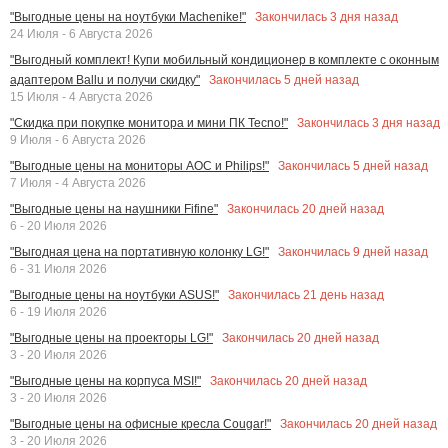
Закончилась
3
дня назад
"Выгодные цены на ноутбуки Machenike!"
24 Июля - 6 Августа 2026
"Выгодный комплект! Купи мобильный кондиционер в комплекте с оконным
Закончилась
5
дней назад
адаптером Ballu и получи скидку"
15 Июля - 4 Августа 2026
Закончилась
3
дня назад
"Скидка при покупке монитора и мини ПК Tecno!"
9 Июля - 6 Августа 2026
Закончилась
5
дней назад
"Выгодные цены на мониторы AOC и Philips!"
7 Июля - 4 Августа 2026
Закончилась
20
дней назад
"Выгодные цены на наушники Fifine"
6 - 20 Июля 2026
Закончилась
9
дней назад
"Выгодная цена на портативную колонку LG!"
6 - 31 Июля 2026
Закончилась
21
день назад
"Выгодные цены на ноутбуки ASUS!"
6 - 19 Июля 2026
Закончилась
20
дней назад
"Выгодные цены на проекторы LG!"
3 - 20 Июля 2026
Закончилась
20
дней назад
"Выгодные цены на корпуса MSI!"
3 - 20 Июля 2026
Закончилась
20
дней назад
"Выгодные цены на офисные кресла Cougar!"
3 - 20 Июля 2026