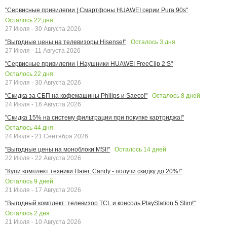
"Сервисные привилегии | Смартфоны HUAWEI серии Pura 90s"
Осталось
22
дня
27 Июля - 30 Августа 2026
Осталось
3
дня
"Выгодные цены на телевизоры Hisense!"
27 Июля - 11 Августа 2026
"Сервисные привилегии | Наушники HUAWEI FreeClip 2 S"
Осталось
22
дня
27 Июля - 30 Августа 2026
Осталось
8
дней
"Скидка за СБП на кофемашины Philips и Saeco!"
24 Июля - 16 Августа 2026
"Скидка 15% на систему фильтрации при покупке картриджа!"
Осталось
44
дня
24 Июля - 21 Сентября 2026
Осталось
14
дней
"Выгодные цены на моноблоки MSI!"
22 Июля - 22 Августа 2026
"Купи комплект техники Haier, Candy - получи скидку до 20%!"
Осталось
9
дней
21 Июля - 17 Августа 2026
"Выгодный комплект: телевизор TCL и консоль PlayStation 5 Slim!"
Осталось
2
дня
21 Июля - 10 Августа 2026