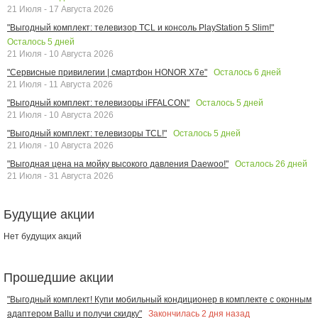
21 Июля - 17 Августа 2026
"Выгодный комплект: телевизор TCL и консоль PlayStation 5 Slim!"
Осталось
5
дней
21 Июля - 10 Августа 2026
Осталось
6
дней
"Сервисные привилегии | смартфон HONOR X7e"
21 Июля - 11 Августа 2026
Осталось
5
дней
"Выгодный комплект: телевизоры iFFALCON"
21 Июля - 10 Августа 2026
Осталось
5
дней
"Выгодный комплект: телевизоры TCL!"
21 Июля - 10 Августа 2026
Осталось
26
дней
"Выгодная цена на мойку высокого давления Daewoo!"
21 Июля - 31 Августа 2026
Будущие акции
Нет будущих акций
Прошедшие акции
"Выгодный комплект! Купи мобильный кондиционер в комплекте с оконным
Закончилась
2
дня назад
адаптером Ballu и получи скидку"