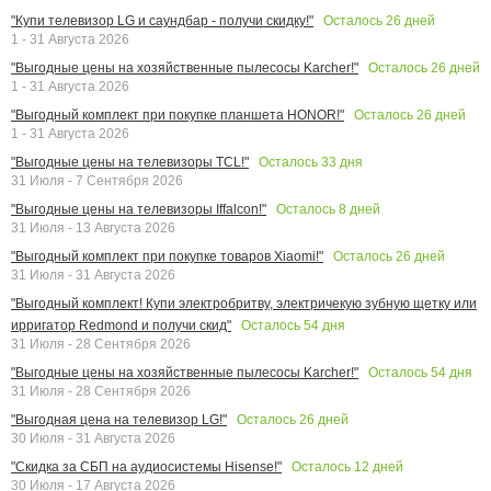
Осталось
26
дней
"Купи телевизор LG и саундбар - получи скидку!"
1 - 31 Августа 2026
Осталось
26
дней
"Выгодные цены на хозяйственные пылесосы Karcher!"
1 - 31 Августа 2026
Осталось
26
дней
"Выгодный комплект при покупке планшета HONOR!"
1 - 31 Августа 2026
Осталось
33
дня
"Выгодные цены на телевизоры TCL!"
31 Июля - 7 Сентября 2026
Осталось
8
дней
"Выгодные цены на телевизоры Iffalcon!"
31 Июля - 13 Августа 2026
Осталось
26
дней
"Выгодный комплект при покупке товаров Xiaomi!"
31 Июля - 31 Августа 2026
"Выгодный комплект! Купи электробритву, электричекую зубную щетку или
Осталось
54
дня
ирригатор Redmond и получи скид"
31 Июля - 28 Сентября 2026
Осталось
54
дня
"Выгодные цены на хозяйственные пылесосы Karcher!"
31 Июля - 28 Сентября 2026
Осталось
26
дней
"Выгодная цена на телевизор LG!"
30 Июля - 31 Августа 2026
Осталось
12
дней
"Скидка за СБП на аудиосистемы Hisense!"
30 Июля - 17 Августа 2026