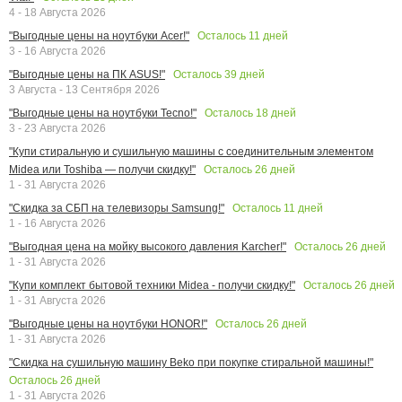
4 - 18 Августа 2026
Осталось
11
дней
"Выгодные цены на ноутбуки Acer!"
3 - 16 Августа 2026
Осталось
39
дней
"Выгодные цены на ПК ASUS!"
3 Августа - 13 Сентября 2026
Осталось
18
дней
"Выгодные цены на ноутбуки Tecno!"
3 - 23 Августа 2026
"Купи стиральную и сушильную машины с соединительным элементом
Осталось
26
дней
Midea или Toshiba — получи скидку!"
1 - 31 Августа 2026
Осталось
11
дней
"Скидка за СБП на телевизоры Samsung!"
1 - 16 Августа 2026
Осталось
26
дней
"Выгодная цена на мойку высокого давления Karcher!"
1 - 31 Августа 2026
Осталось
26
дней
"Купи комплект бытовой техники Midea - получи скидку!"
1 - 31 Августа 2026
Осталось
26
дней
"Выгодные цены на ноутбуки HONOR!"
1 - 31 Августа 2026
"Скидка на сушильную машину Beko при покупке стиральной машины!"
Осталось
26
дней
1 - 31 Августа 2026