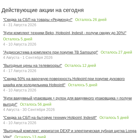
Действующие акции на сегодня
Осталось
26
дней
"Скидка за СБП на товары «Редмонд»!"
4 - 31 Августа 2026
"Купи комплект техники Beko, Hotpoint, Indesit - получи скидку до 30%!"
Осталось
5
дней
4 - 10 Августа 2026
Осталось
27
дней
"Аудиосистема в комплекте при покупке ТВ Samsung!"
4 Августа - 1 Сентября 2026
Осталось
12
дней
"Выгодные цены на телевизоры!"
4 - 17 Августа 2026
"Скидка 50% на варочную поверхность Hotpoint при покупке духового
Осталось
5
дней
шкафа или холодильника Hotpoint!"
4 - 10 Августа 2026
"Купи вакуумный упаковщик + рулон для вакуумного упаковщика = получи
Осталось
56
дней
выгоду!"
4 Августа - 30 Сентября 2026
Осталось
5
дней
"Скидка за СБП на бытовую технику Hotpoint, Indesit!"
4 - 10 Августа 2026
"Выгодный комплект: ирригатор DEXP и электрическая зубная щетка Longa
Осталось
13
дней
Vita!"