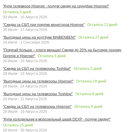
"Купи телевизор Hisense - получи скидку на саундбар Hisense!"
Осталось
5
дней
30 Июля - 10 Августа 2026
Осталось
12
дней
"Скидка за СБП при покупке мониторов Hisense"
30 Июля - 17 Августа 2026
Осталось
27
дней
"Выгодные цены на ноутбуки MAIBENBEN!"
29 Июля - 1 Сентября 2026
"Покупай больше – плати меньше! Скидки до 20% на бытовую технику
Осталось
5
дней
Gorenje и Hisense!"
28 Июля - 10 Августа 2026
Осталось
5
дней
"Скидка за СБП на телевизоры Toshiba!"
28 Июля - 10 Августа 2026
Осталось
19
дней
"Выгодные цены на телевизоры Hisense!"
28 Июля - 24 Августа 2026
Осталось
6
дней
"Выгодные цены на телевизоры Toshiba!"
28 Июля - 11 Августа 2026
Осталось
5
дней
"Скидка за СБП на телевизоры Hisense!"
28 Июля - 10 Августа 2026
"Купи холодильник и морозильный шкаф DEXP - получи скидку!"
Осталось
25
дней
28 Июля - 30 Августа 2026