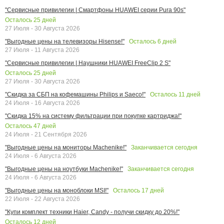
"Сервисные привилегии | Смартфоны HUAWEI серии Pura 90s"
Осталось
25
дней
27 Июля - 30 Августа 2026
Осталось
6
дней
"Выгодные цены на телевизоры Hisense!"
27 Июля - 11 Августа 2026
"Сервисные привилегии | Наушники HUAWEI FreeClip 2 S"
Осталось
25
дней
27 Июля - 30 Августа 2026
Осталось
11
дней
"Скидка за СБП на кофемашины Philips и Saeco!"
24 Июля - 16 Августа 2026
"Скидка 15% на систему фильтрации при покупке картриджа!"
Осталось
47
дней
24 Июля - 21 Сентября 2026
Заканчивается сегодня
"Выгодные цены на мониторы Machenike!"
24 Июля - 6 Августа 2026
Заканчивается сегодня
"Выгодные цены на ноутбуки Machenike!"
24 Июля - 6 Августа 2026
Осталось
17
дней
"Выгодные цены на моноблоки MSI!"
22 Июля - 22 Августа 2026
"Купи комплект техники Haier, Candy - получи скидку до 20%!"
Осталось
12
дней