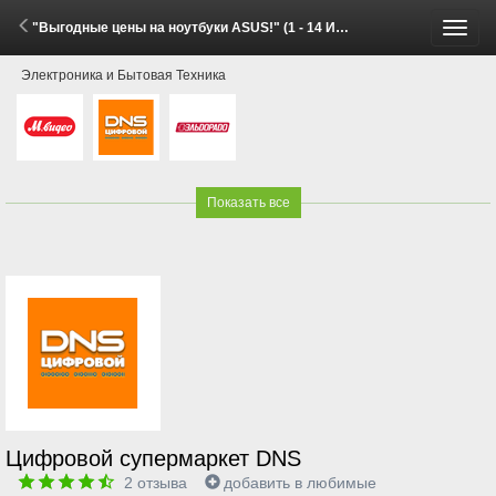
"Выгодные цены на ноутбуки ASUS!" (1 - 14 Июня 2026)
Пере
Электроника и Бытовая Техника
меню
Показать все
Цифровой супермаркет DNS
2
отзыва
добавить в любимые