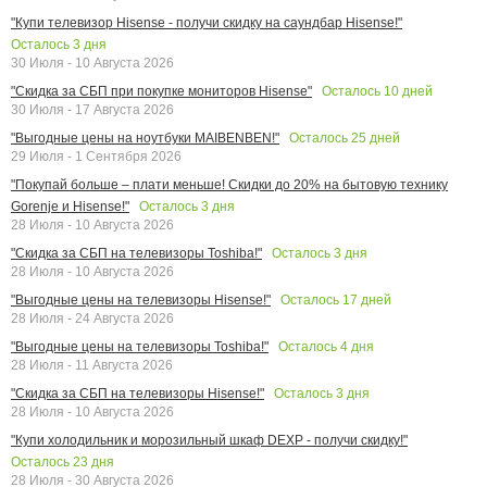
"Купи телевизор Hisense - получи скидку на саундбар Hisense!"
Осталось
3
дня
30 Июля - 10 Августа 2026
Осталось
10
дней
"Скидка за СБП при покупке мониторов Hisense"
30 Июля - 17 Августа 2026
Осталось
25
дней
"Выгодные цены на ноутбуки MAIBENBEN!"
29 Июля - 1 Сентября 2026
"Покупай больше – плати меньше! Скидки до 20% на бытовую технику
Осталось
3
дня
Gorenje и Hisense!"
28 Июля - 10 Августа 2026
Осталось
3
дня
"Скидка за СБП на телевизоры Toshiba!"
28 Июля - 10 Августа 2026
Осталось
17
дней
"Выгодные цены на телевизоры Hisense!"
28 Июля - 24 Августа 2026
Осталось
4
дня
"Выгодные цены на телевизоры Toshiba!"
28 Июля - 11 Августа 2026
Осталось
3
дня
"Скидка за СБП на телевизоры Hisense!"
28 Июля - 10 Августа 2026
"Купи холодильник и морозильный шкаф DEXP - получи скидку!"
Осталось
23
дня
28 Июля - 30 Августа 2026