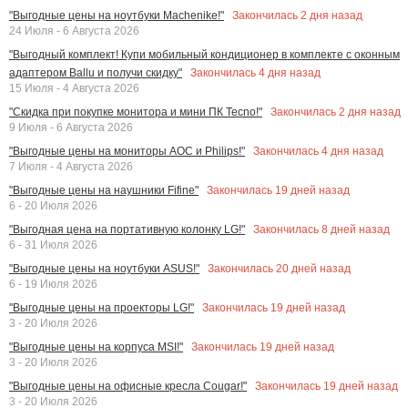
Закончилась
2
дня назад
"Выгодные цены на ноутбуки Machenike!"
24 Июля - 6 Августа 2026
"Выгодный комплект! Купи мобильный кондиционер в комплекте с оконным
Закончилась
4
дня назад
адаптером Ballu и получи скидку"
15 Июля - 4 Августа 2026
Закончилась
2
дня назад
"Скидка при покупке монитора и мини ПК Tecno!"
9 Июля - 6 Августа 2026
Закончилась
4
дня назад
"Выгодные цены на мониторы AOC и Philips!"
7 Июля - 4 Августа 2026
Закончилась
19
дней назад
"Выгодные цены на наушники Fifine"
6 - 20 Июля 2026
Закончилась
8
дней назад
"Выгодная цена на портативную колонку LG!"
6 - 31 Июля 2026
Закончилась
20
дней назад
"Выгодные цены на ноутбуки ASUS!"
6 - 19 Июля 2026
Закончилась
19
дней назад
"Выгодные цены на проекторы LG!"
3 - 20 Июля 2026
Закончилась
19
дней назад
"Выгодные цены на корпуса MSI!"
3 - 20 Июля 2026
Закончилась
19
дней назад
"Выгодные цены на офисные кресла Cougar!"
3 - 20 Июля 2026