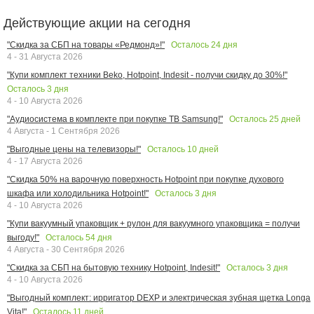
Действующие акции на сегодня
Осталось
24
дня
"Скидка за СБП на товары «Редмонд»!"
4 - 31 Августа 2026
"Купи комплект техники Beko, Hotpoint, Indesit - получи скидку до 30%!"
Осталось
3
дня
4 - 10 Августа 2026
Осталось
25
дней
"Аудиосистема в комплекте при покупке ТВ Samsung!"
4 Августа - 1 Сентября 2026
Осталось
10
дней
"Выгодные цены на телевизоры!"
4 - 17 Августа 2026
"Скидка 50% на варочную поверхность Hotpoint при покупке духового
Осталось
3
дня
шкафа или холодильника Hotpoint!"
4 - 10 Августа 2026
"Купи вакуумный упаковщик + рулон для вакуумного упаковщика = получи
Осталось
54
дня
выгоду!"
4 Августа - 30 Сентября 2026
Осталось
3
дня
"Скидка за СБП на бытовую технику Hotpoint, Indesit!"
4 - 10 Августа 2026
"Выгодный комплект: ирригатор DEXP и электрическая зубная щетка Longa
Осталось
11
дней
Vita!"