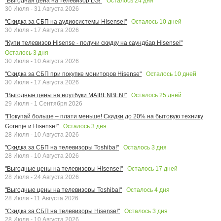
Осталось
24
дня
"Выгодная цена на телевизор LG!"
30 Июля - 31 Августа 2026
Осталось
10
дней
"Скидка за СБП на аудиосистемы Hisense!"
30 Июля - 17 Августа 2026
"Купи телевизор Hisense - получи скидку на саундбар Hisense!"
Осталось
3
дня
30 Июля - 10 Августа 2026
Осталось
10
дней
"Скидка за СБП при покупке мониторов Hisense"
30 Июля - 17 Августа 2026
Осталось
25
дней
"Выгодные цены на ноутбуки MAIBENBEN!"
29 Июля - 1 Сентября 2026
"Покупай больше – плати меньше! Скидки до 20% на бытовую технику
Осталось
3
дня
Gorenje и Hisense!"
28 Июля - 10 Августа 2026
Осталось
3
дня
"Скидка за СБП на телевизоры Toshiba!"
28 Июля - 10 Августа 2026
Осталось
17
дней
"Выгодные цены на телевизоры Hisense!"
28 Июля - 24 Августа 2026
Осталось
4
дня
"Выгодные цены на телевизоры Toshiba!"
28 Июля - 11 Августа 2026
Осталось
3
дня
"Скидка за СБП на телевизоры Hisense!"
28 Июля - 10 Августа 2026