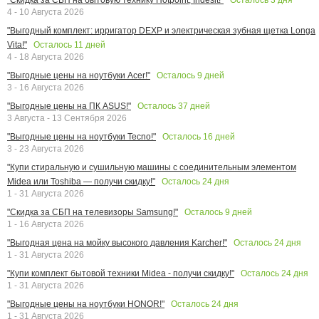
4 - 10 Августа 2026
"Выгодный комплект: ирригатор DEXP и электрическая зубная щетка Longa
Осталось
11
дней
Vita!"
4 - 18 Августа 2026
Осталось
9
дней
"Выгодные цены на ноутбуки Acer!"
3 - 16 Августа 2026
Осталось
37
дней
"Выгодные цены на ПК ASUS!"
3 Августа - 13 Сентября 2026
Осталось
16
дней
"Выгодные цены на ноутбуки Tecno!"
3 - 23 Августа 2026
"Купи стиральную и сушильную машины с соединительным элементом
Осталось
24
дня
Midea или Toshiba — получи скидку!"
1 - 31 Августа 2026
Осталось
9
дней
"Скидка за СБП на телевизоры Samsung!"
1 - 16 Августа 2026
Осталось
24
дня
"Выгодная цена на мойку высокого давления Karcher!"
1 - 31 Августа 2026
Осталось
24
дня
"Купи комплект бытовой техники Midea - получи скидку!"
1 - 31 Августа 2026
Осталось
24
дня
"Выгодные цены на ноутбуки HONOR!"
1 - 31 Августа 2026