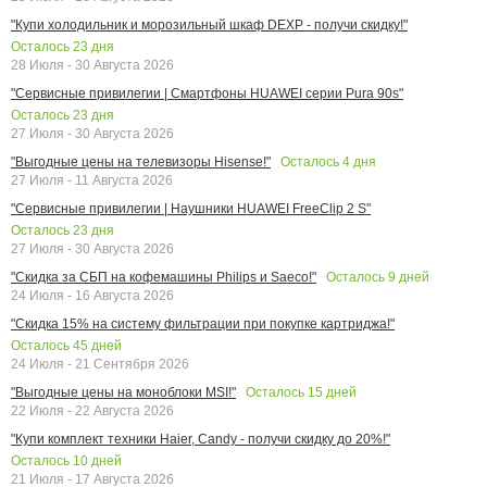
"Купи холодильник и морозильный шкаф DEXP - получи скидку!"
Осталось
23
дня
28 Июля - 30 Августа 2026
"Сервисные привилегии | Смартфоны HUAWEI серии Pura 90s"
Осталось
23
дня
27 Июля - 30 Августа 2026
Осталось
4
дня
"Выгодные цены на телевизоры Hisense!"
27 Июля - 11 Августа 2026
"Сервисные привилегии | Наушники HUAWEI FreeClip 2 S"
Осталось
23
дня
27 Июля - 30 Августа 2026
Осталось
9
дней
"Скидка за СБП на кофемашины Philips и Saeco!"
24 Июля - 16 Августа 2026
"Скидка 15% на систему фильтрации при покупке картриджа!"
Осталось
45
дней
24 Июля - 21 Сентября 2026
Осталось
15
дней
"Выгодные цены на моноблоки MSI!"
22 Июля - 22 Августа 2026
"Купи комплект техники Haier, Candy - получи скидку до 20%!"
Осталось
10
дней
21 Июля - 17 Августа 2026