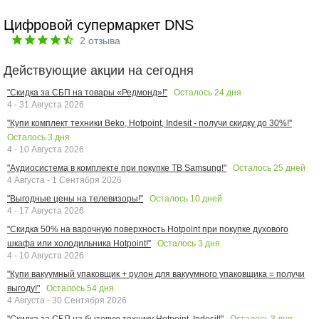
Цифровой супермаркет DNS
2
отзыва
Действующие акции на сегодня
Осталось
24
дня
"Скидка за СБП на товары «Редмонд»!"
4 - 31 Августа 2026
"Купи комплект техники Beko, Hotpoint, Indesit - получи скидку до 30%!"
Осталось
3
дня
4 - 10 Августа 2026
Осталось
25
дней
"Аудиосистема в комплекте при покупке ТВ Samsung!"
4 Августа - 1 Сентября 2026
Осталось
10
дней
"Выгодные цены на телевизоры!"
4 - 17 Августа 2026
"Скидка 50% на варочную поверхность Hotpoint при покупке духового
Осталось
3
дня
шкафа или холодильника Hotpoint!"
4 - 10 Августа 2026
"Купи вакуумный упаковщик + рулон для вакуумного упаковщика = получи
Осталось
54
дня
выгоду!"
4 Августа - 30 Сентября 2026
Осталось
3
дня
"Скидка за СБП на бытовую технику Hotpoint, Indesit!"