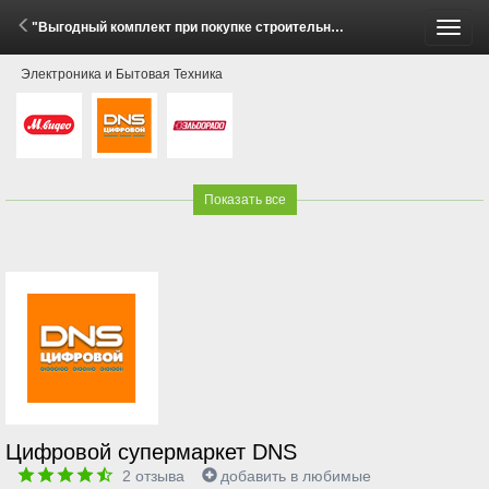
"Выгодный комплект при покупке строительного пылесоса Karcher!" (7 Апреля - 14 Мая 2026)
Пере
Электроника и Бытовая Техника
меню
Показать все
Цифровой супермаркет DNS
2
отзыва
добавить в любимые