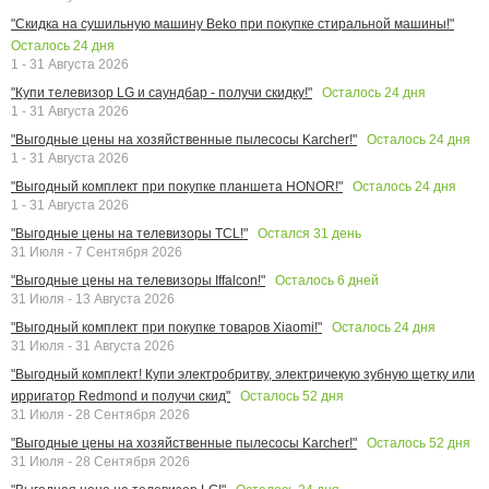
"Скидка на сушильную машину Beko при покупке стиральной машины!"
Осталось
24
дня
1 - 31 Августа 2026
Осталось
24
дня
"Купи телевизор LG и саундбар - получи скидку!"
1 - 31 Августа 2026
Осталось
24
дня
"Выгодные цены на хозяйственные пылесосы Karcher!"
1 - 31 Августа 2026
Осталось
24
дня
"Выгодный комплект при покупке планшета HONOR!"
1 - 31 Августа 2026
Остался
31
день
"Выгодные цены на телевизоры TCL!"
31 Июля - 7 Сентября 2026
Осталось
6
дней
"Выгодные цены на телевизоры Iffalcon!"
31 Июля - 13 Августа 2026
Осталось
24
дня
"Выгодный комплект при покупке товаров Xiaomi!"
31 Июля - 31 Августа 2026
"Выгодный комплект! Купи электробритву, электричекую зубную щетку или
Осталось
52
дня
ирригатор Redmond и получи скид"
31 Июля - 28 Сентября 2026
Осталось
52
дня
"Выгодные цены на хозяйственные пылесосы Karcher!"
31 Июля - 28 Сентября 2026