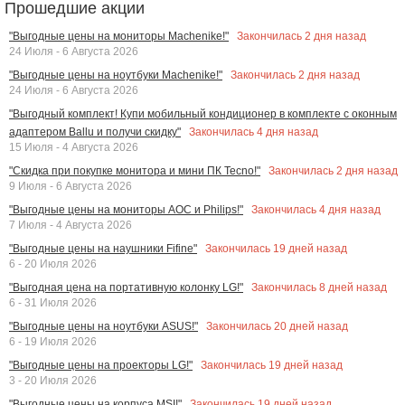
Прошедшие акции
Закончилась
2
дня назад
"Выгодные цены на мониторы Machenike!"
24 Июля - 6 Августа 2026
Закончилась
2
дня назад
"Выгодные цены на ноутбуки Machenike!"
24 Июля - 6 Августа 2026
"Выгодный комплект! Купи мобильный кондиционер в комплекте с оконным
Закончилась
4
дня назад
адаптером Ballu и получи скидку"
15 Июля - 4 Августа 2026
Закончилась
2
дня назад
"Скидка при покупке монитора и мини ПК Tecno!"
9 Июля - 6 Августа 2026
Закончилась
4
дня назад
"Выгодные цены на мониторы AOC и Philips!"
7 Июля - 4 Августа 2026
Закончилась
19
дней назад
"Выгодные цены на наушники Fifine"
6 - 20 Июля 2026
Закончилась
8
дней назад
"Выгодная цена на портативную колонку LG!"
6 - 31 Июля 2026
Закончилась
20
дней назад
"Выгодные цены на ноутбуки ASUS!"
6 - 19 Июля 2026
Закончилась
19
дней назад
"Выгодные цены на проекторы LG!"
3 - 20 Июля 2026
Закончилась
19
дней назад
"Выгодные цены на корпуса MSI!"