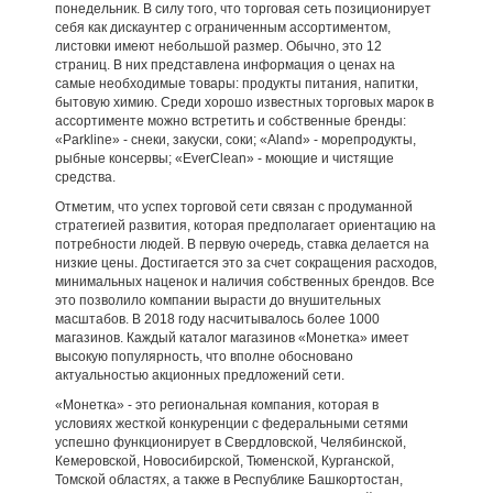
понедельник. В силу того, что торговая сеть позиционирует
себя как дискаунтер с ограниченным ассортиментом,
листовки имеют небольшой размер. Обычно, это 12
страниц. В них представлена информация о ценах на
самые необходимые товары: продукты питания, напитки,
бытовую химию. Среди хорошо известных торговых марок в
ассортименте можно встретить и собственные бренды:
«Parkline» - снеки, закуски, соки; «Aland» - морепродукты,
рыбные консервы; «EverClean» - моющие и чистящие
средства.
Отметим, что успех торговой сети связан с продуманной
стратегией развития, которая предполагает ориентацию на
потребности людей. В первую очередь, ставка делается на
низкие цены. Достигается это за счет сокращения расходов,
минимальных наценок и наличия собственных брендов. Все
это позволило компании вырасти до внушительных
масштабов. В 2018 году насчитывалось более 1000
магазинов. Каждый каталог магазинов «Монетка» имеет
высокую популярность, что вполне обосновано
актуальностью акционных предложений сети.
«Монетка» - это региональная компания, которая в
условиях жесткой конкуренции с федеральными сетями
успешно функционирует в Свердловской, Челябинской,
Кемеровской, Новосибирской, Тюменской, Курганской,
Томской областях, а также в Республике Башкортостан,